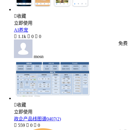

收藏
立即使用
AI养宠

1.1k

0

0
免费
mosn

收藏
立即使用
政企产品线图谱0407(2)

559

0

0