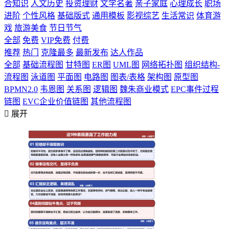
合知识
人文历史
投资理财
文学名著
亲子家庭
心理成长
职场
进阶
个性风格
基础版式
通用模板
影视综艺
生活常识
体育游
戏
旅游美食
节日节气
全部
免费
VIP免费
付费
推荐
热门
克隆最多
最新发布
达人作品
全部
基础流程图
甘特图
ER图
UML图
网络拓扑图
组织结构-
流程图
泳道图
平面图
电路图
图表/表格
架构图
原型图
BPMN2.0
韦恩图
关系图
逻辑图
魏朱商业模式
EPC事件过程
链图
EVC企业价值链图
其他流程图

展开