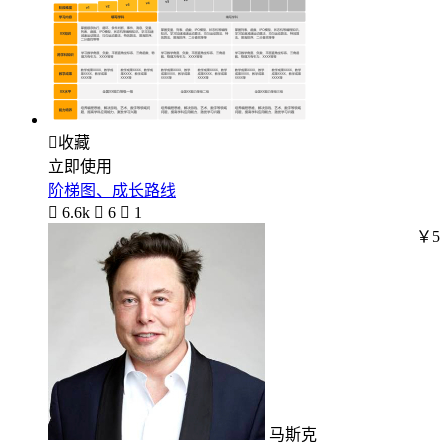

收藏
立即使用
阶梯图、成长路线

6.6k

6

1
￥5
马斯克