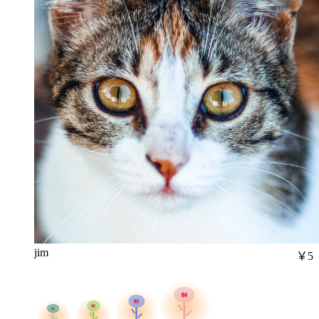
jim
￥5