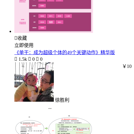

收藏
立即使用
《单干：成为超级个体的49个关键动作》精华版

1.5k

0

0
￥10
徐胜利