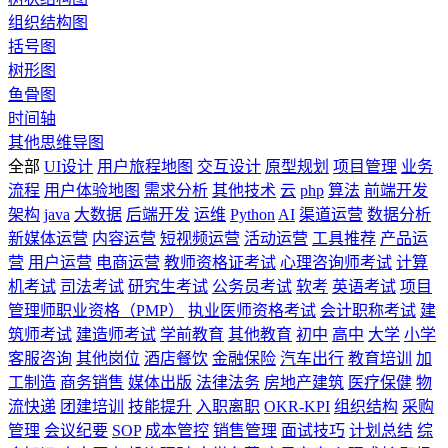
组织结构图
括号图
树形图
鱼骨图
时间轴
其他思维导图
全部
UI设计
用户旅程地图
交互设计
原型规划
项目管理
业务
流程
用户体验地图
需求分析
其他技术
云
php
算法
前端开发
架构
java
大数据
后端开发
运维
Python
AI
渠道运营
数据分析
新媒体运营
内容运营
短视频运营
活动运营
工具推荐
产品运
营
用户运营
电商运营
教师资格证考试
心理咨询师考试
计算
机考试
司法考试
研究生考试
公务员考试
软考
英语考试
项目
管理师职业资格（PMP）
执业医师资格考试
会计职称考试
建
筑师考试
建造师考试
学前教育
其他教育
初中
高中
大学
小学
客服咨询
其他岗位
酒店餐饮
金融保险
汽车出行
教育培训
加
工制造
商务销售
媒体出版
法律法务
房地产建筑
医疗保健
物
流快递
团建培训
技能提升
入职离职
OKR-KPI
组织结构
采购
管理
会议纪要
SOP
成本管控
销售管理
面试技巧
计划总结
综