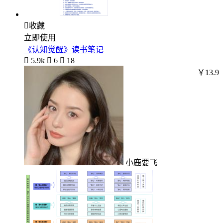

收藏
立即使用
《认知觉醒》读书笔记

5.9k

6

18
￥13.9
小鹿要飞