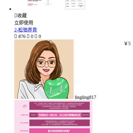

收藏
立即使用
2-松弛养育

876

0

0
￥5
lingling817