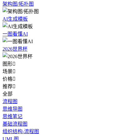
架构图/拓扑图
AI生成模板
一图看懂AI
2026世界杯
图形

场景

价格

推荐

全部
流程图
思维导图
思维笔记
基础流程图
组织结构-流程图
UML图