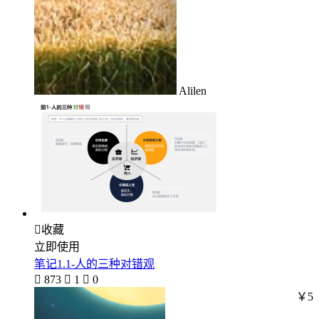
Alilen

收藏
立即使用
笔记1.1-人的三种对错观

873

1

0
￥5