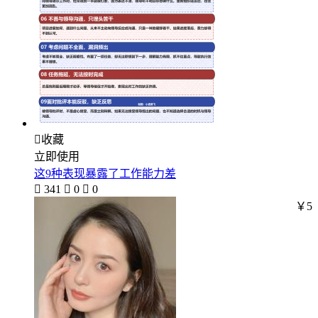

收藏
立即使用
这9种表现暴露了工作能力差

341

0

0
￥5