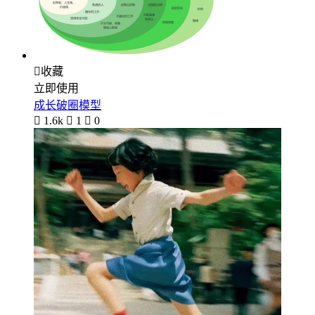

收藏
立即使用
成长破圈模型

1.6k

1

0