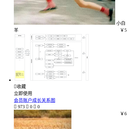
小白
羊
￥5

收藏
立即使用
会员账户成长关系图

973

0

0
￥6