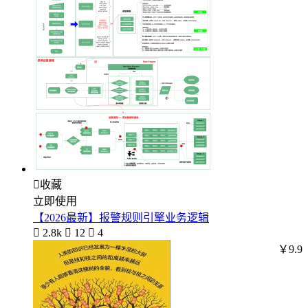

收藏
立即使用
【2026最新】报警规则引擎业务逻辑

2.8k

12

4
￥9.9