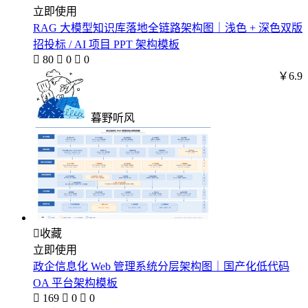
立即使用
RAG 大模型知识库落地全链路架构图｜浅色 + 深色双版
招投标 / AI 项目 PPT 架构模板

80

0

0
￥6.9
暮野听风

收藏
立即使用
政企信息化 Web 管理系统分层架构图｜国产化低代码
OA 平台架构模板

169

0

0