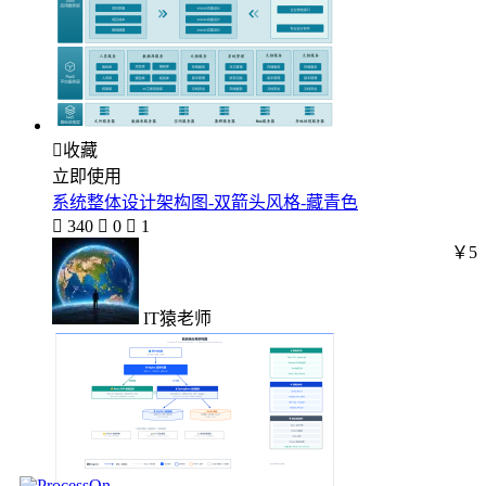

收藏
立即使用
系统整体设计架构图-双箭头风格-藏青色

340

0

1
￥5
IT猿老师