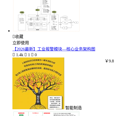

收藏
立即使用
【2026最新】工业报警模块—核心业务架构图

1.4k

1

0
￥9.8
智能制造