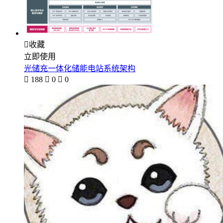

收藏
立即使用
光储充一体化储能电站系统架构

188

0

0