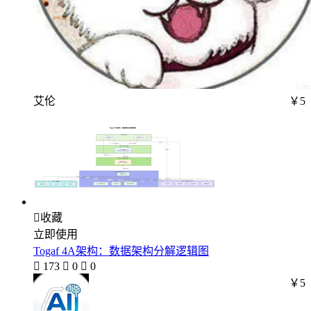
艾伦
￥5

收藏
立即使用
Togaf 4A架构：数据架构分解逻辑图

173

0

0
￥5