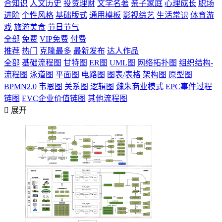
合知识
人文历史
投资理财
文学名著
亲子家庭
心理成长
职场
进阶
个性风格
基础版式
通用模板
影视综艺
生活常识
体育游
戏
旅游美食
节日节气
全部
免费
VIP免费
付费
推荐
热门
克隆最多
最新发布
达人作品
全部
基础流程图
甘特图
ER图
UML图
网络拓扑图
组织结构-
流程图
泳道图
平面图
电路图
图表/表格
架构图
原型图
BPMN2.0
韦恩图
关系图
逻辑图
魏朱商业模式
EPC事件过程
链图
EVC企业价值链图
其他流程图

展开