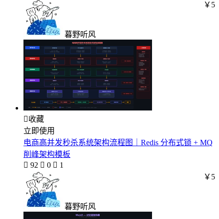
￥5
暮野听风

收藏
立即使用
电商高并发秒杀系统架构流程图｜Redis 分布式锁 + MQ
削峰架构模板

92

0

1
￥5
暮野听风