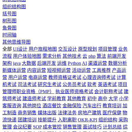
组织结构图
括号图
树形图
鱼骨图
时间轴
其他思维导图
全部
UI设计
用户旅程地图
交互设计
原型规划
项目管理
业务
流程
用户体验地图
需求分析
其他技术
云
php
算法
前端开发
架构
java
大数据
后端开发
运维
Python
AI
渠道运营
数据分析
新媒体运营
内容运营
短视频运营
活动运营
工具推荐
产品运
营
用户运营
电商运营
教师资格证考试
心理咨询师考试
计算
机考试
司法考试
研究生考试
公务员考试
软考
英语考试
项目
管理师职业资格（PMP）
执业医师资格考试
会计职称考试
建
筑师考试
建造师考试
学前教育
其他教育
初中
高中
大学
小学
客服咨询
其他岗位
酒店餐饮
金融保险
汽车出行
教育培训
加
工制造
商务销售
媒体出版
法律法务
房地产建筑
医疗保健
物
流快递
团建培训
技能提升
入职离职
OKR-KPI
组织结构
采购
管理
会议纪要
SOP
成本管控
销售管理
面试技巧
计划总结
综