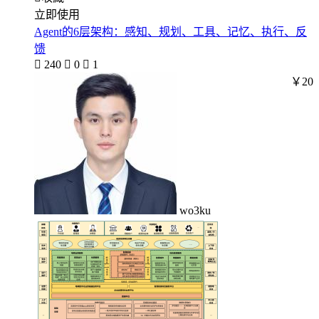
立即使用
Agent的6层架构：感知、规划、工具、记忆、执行、反
馈

240

0

1
￥20
wo3ku