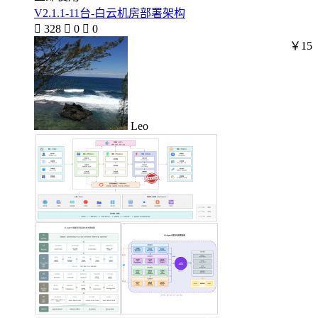
V2.1.1-11台-白云机房部署架构

328

0

0
￥15
Leo