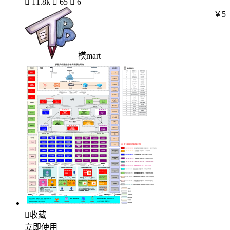

11.8k

65

6
￥5
模mart

收藏
立即使用