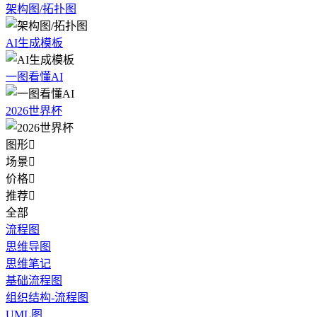
架构图/拓扑图
AI生成模板
一图看懂AI
2026世界杯
图形

场景

价格

推荐

全部
流程图
思维导图
思维笔记
基础流程图
组织结构-流程图
UML图