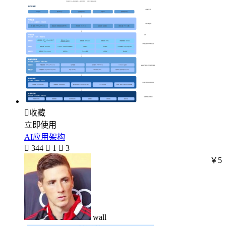

收藏
立即使用
AI应用架构

344

1

3
￥5
wall