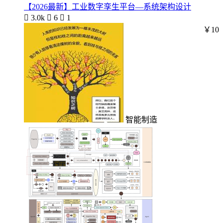
【2026最新】工业数字孪生平台—系统架构设计

3.0k

6

1
￥10
智能制造