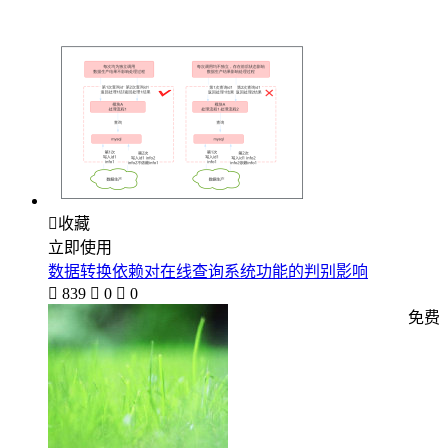

收藏
立即使用
数据转换依赖对在线查询系统功能的判别影响

839

0

0
免费