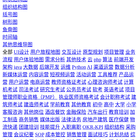
组织结构图
括号图
树形图
鱼骨图
时间轴
其他思维导图
全部
UI设计
用户旅程地图
交互设计
原型规划
项目管理
业务
流程
用户体验地图
需求分析
其他技术
云
php
算法
前端开发
架构
java
大数据
后端开发
运维
Python
AI
渠道运营
数据分析
新媒体运营
内容运营
短视频运营
活动运营
工具推荐
产品运
营
用户运营
电商运营
教师资格证考试
心理咨询师考试
计算
机考试
司法考试
研究生考试
公务员考试
软考
英语考试
项目
管理师职业资格（PMP）
执业医师资格考试
会计职称考试
建
筑师考试
建造师考试
学前教育
其他教育
初中
高中
大学
小学
客服咨询
其他岗位
酒店餐饮
金融保险
汽车出行
教育培训
加
工制造
商务销售
媒体出版
法律法务
房地产建筑
医疗保健
物
流快递
团建培训
技能提升
入职离职
OKR-KPI
组织结构
采购
管理
会议纪要
SOP
成本管控
销售管理
面试技巧
计划总结
综