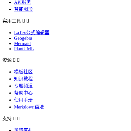
API服务
智能图形
实用工具


LaTex公式编辑器
Geogebra
Mermaid
PlantUML
资源


模板社区
知识教程
专题频道
帮助中心
使用手册
Markdown语法
支持


邀请有礼