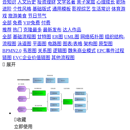
合知识
人文历史
投资理财
文学名著
亲子家庭
心理成长
职场
进阶
个性风格
基础版式
通用模板
影视综艺
生活常识
体育游
戏
旅游美食
节日节气
全部
免费
VIP免费
付费
推荐
热门
克隆最多
最新发布
达人作品
全部
基础流程图
甘特图
ER图
UML图
网络拓扑图
组织结构-
流程图
泳道图
平面图
电路图
图表/表格
架构图
原型图
BPMN2.0
韦恩图
关系图
逻辑图
魏朱商业模式
EPC事件过程
链图
EVC企业价值链图
其他流程图

展开

收藏
立即使用