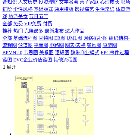
合知识
人文历史
投资理财
文学名著
亲子家庭
心理成长
职场
进阶
个性风格
基础版式
通用模板
影视综艺
生活常识
体育游
戏
旅游美食
节日节气
全部
免费
VIP免费
付费
推荐
热门
克隆最多
最新发布
达人作品
全部
基础流程图
甘特图
ER图
UML图
网络拓扑图
组织结构-
流程图
泳道图
平面图
电路图
图表/表格
架构图
原型图
BPMN2.0
韦恩图
关系图
逻辑图
魏朱商业模式
EPC事件过程
链图
EVC企业价值链图
其他流程图

展开