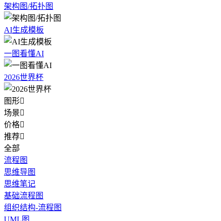
架构图/拓扑图
AI生成模板
一图看懂AI
2026世界杯
图形

场景

价格

推荐

全部
流程图
思维导图
思维笔记
基础流程图
组织结构-流程图
UML图