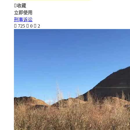

收藏
立即使用
刑事诉讼

725

0

2