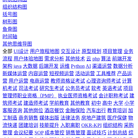
组织结构图
括号图
树形图
鱼骨图
时间轴
其他思维导图
全部
UI设计
用户旅程地图
交互设计
原型规划
项目管理
业务
流程
用户体验地图
需求分析
其他技术
云
php
算法
前端开发
架构
java
大数据
后端开发
运维
Python
AI
渠道运营
数据分析
新媒体运营
内容运营
短视频运营
活动运营
工具推荐
产品运
营
用户运营
电商运营
教师资格证考试
心理咨询师考试
计算
机考试
司法考试
研究生考试
公务员考试
软考
英语考试
项目
管理师职业资格（PMP）
执业医师资格考试
会计职称考试
建
筑师考试
建造师考试
学前教育
其他教育
初中
高中
大学
小学
客服咨询
其他岗位
酒店餐饮
金融保险
汽车出行
教育培训
加
工制造
商务销售
媒体出版
法律法务
房地产建筑
医疗保健
物
流快递
团建培训
技能提升
入职离职
OKR-KPI
组织结构
采购
管理
会议纪要
SOP
成本管控
销售管理
面试技巧
计划总结
综