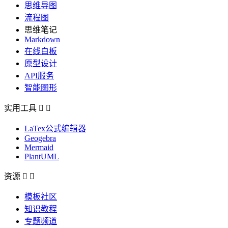
思维导图
流程图
思维笔记
Markdown
在线白板
原型设计
API服务
智能图形
实用工具


LaTex公式编辑器
Geogebra
Mermaid
PlantUML
资源


模板社区
知识教程
专题频道