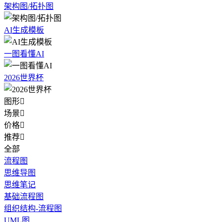
架构图/拓扑图
AI生成模板
一图看懂AI
2026世界杯
图形

场景

价格

推荐

全部
流程图
思维导图
思维笔记
基础流程图
组织结构-流程图
UML图