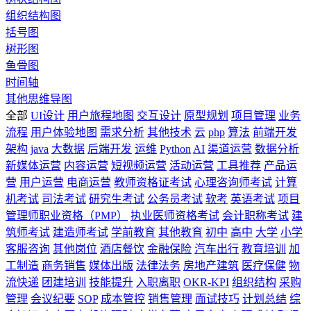
组织结构图
括号图
树形图
鱼骨图
时间轴
其他思维导图
全部
UI设计
用户旅程地图
交互设计
原型规划
项目管理
业务
流程
用户体验地图
需求分析
其他技术
云
php
算法
前端开发
架构
java
大数据
后端开发
运维
Python
AI
渠道运营
数据分析
新媒体运营
内容运营
短视频运营
活动运营
工具推荐
产品运
营
用户运营
电商运营
教师资格证考试
心理咨询师考试
计算
机考试
司法考试
研究生考试
公务员考试
软考
英语考试
项目
管理师职业资格（PMP）
执业医师资格考试
会计职称考试
建
筑师考试
建造师考试
学前教育
其他教育
初中
高中
大学
小学
客服咨询
其他岗位
酒店餐饮
金融保险
汽车出行
教育培训
加
工制造
商务销售
媒体出版
法律法务
房地产建筑
医疗保健
物
流快递
团建培训
技能提升
入职离职
OKR-KPI
组织结构
采购
管理
会议纪要
SOP
成本管控
销售管理
面试技巧
计划总结
综