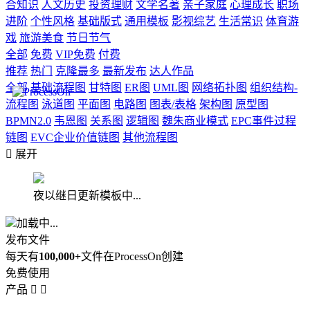
合知识
人文历史
投资理财
文学名著
亲子家庭
心理成长
职场
进阶
个性风格
基础版式
通用模板
影视综艺
生活常识
体育游
戏
旅游美食
节日节气
全部
免费
VIP免费
付费
推荐
热门
克隆最多
最新发布
达人作品
全部
基础流程图
甘特图
ER图
UML图
网络拓扑图
组织结构-
流程图
泳道图
平面图
电路图
图表/表格
架构图
原型图
BPMN2.0
韦恩图
关系图
逻辑图
魏朱商业模式
EPC事件过程
链图
EVC企业价值链图
其他流程图

展开
夜以继日更新模板中...
加载中...
发布文件
每天有
100,000+
文件在ProcessOn创建
免费使用
产品

