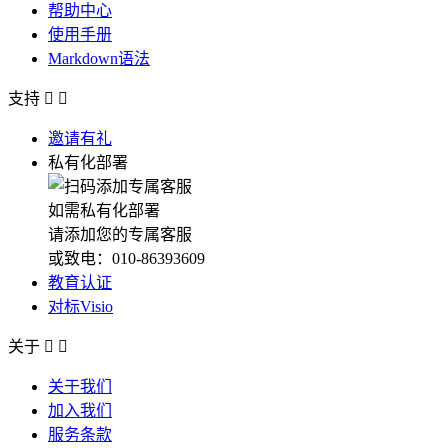
帮助中心
使用手册
Markdown语法
支持


邀请有礼
私有化部署
如需私有化部署
请添加您的专属客服
或致电：010-86393609
教育认证
对标Visio
关于


关于我们
加入我们
服务条款