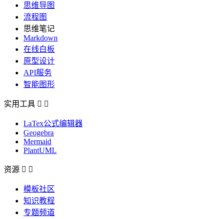
思维导图
流程图
思维笔记
Markdown
在线白板
原型设计
API服务
智能图形
实用工具


LaTex公式编辑器
Geogebra
Mermaid
PlantUML
资源


模板社区
知识教程
专题频道