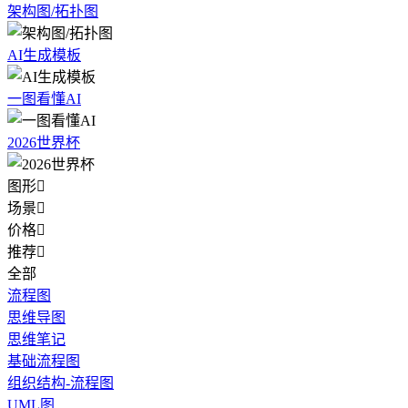
架构图/拓扑图
AI生成模板
一图看懂AI
2026世界杯
图形

场景

价格

推荐

全部
流程图
思维导图
思维笔记
基础流程图
组织结构-流程图
UML图