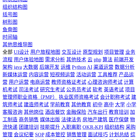
组织结构图
括号图
树形图
鱼骨图
时间轴
其他思维导图
全部
UI设计
用户旅程地图
交互设计
原型规划
项目管理
业务
流程
用户体验地图
需求分析
其他技术
云
php
算法
前端开发
架构
java
大数据
后端开发
运维
Python
AI
渠道运营
数据分析
新媒体运营
内容运营
短视频运营
活动运营
工具推荐
产品运
营
用户运营
电商运营
教师资格证考试
心理咨询师考试
计算
机考试
司法考试
研究生考试
公务员考试
软考
英语考试
项目
管理师职业资格（PMP）
执业医师资格考试
会计职称考试
建
筑师考试
建造师考试
学前教育
其他教育
初中
高中
大学
小学
客服咨询
其他岗位
酒店餐饮
金融保险
汽车出行
教育培训
加
工制造
商务销售
媒体出版
法律法务
房地产建筑
医疗保健
物
流快递
团建培训
技能提升
入职离职
OKR-KPI
组织结构
采购
管理
会议纪要
SOP
成本管控
销售管理
面试技巧
计划总结
综