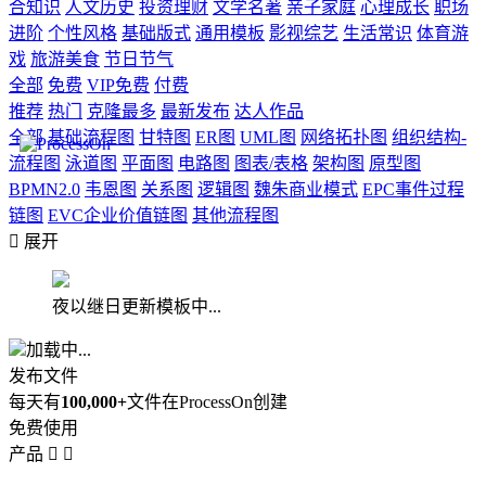
合知识
人文历史
投资理财
文学名著
亲子家庭
心理成长
职场
进阶
个性风格
基础版式
通用模板
影视综艺
生活常识
体育游
戏
旅游美食
节日节气
全部
免费
VIP免费
付费
推荐
热门
克隆最多
最新发布
达人作品
全部
基础流程图
甘特图
ER图
UML图
网络拓扑图
组织结构-
流程图
泳道图
平面图
电路图
图表/表格
架构图
原型图
BPMN2.0
韦恩图
关系图
逻辑图
魏朱商业模式
EPC事件过程
链图
EVC企业价值链图
其他流程图

展开
夜以继日更新模板中...
加载中...
发布文件
每天有
100,000+
文件在ProcessOn创建
免费使用
产品

