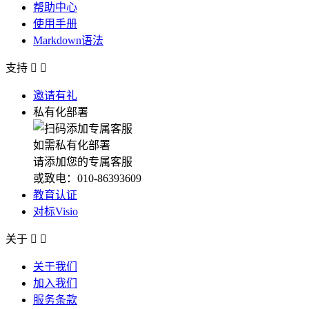
帮助中心
使用手册
Markdown语法
支持


邀请有礼
私有化部署
如需私有化部署
请添加您的专属客服
或致电：010-86393609
教育认证
对标Visio
关于


关于我们
加入我们
服务条款