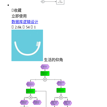

收藏
立即使用
数据库逻辑设计

2.6k

54

1
生活的仰角