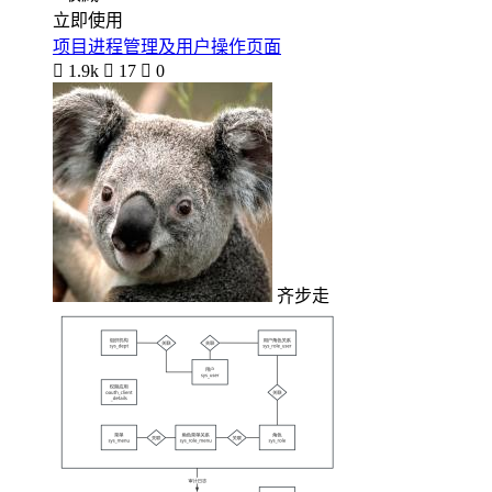
立即使用
项目进程管理及用户操作页面

1.9k

17

0
齐步走