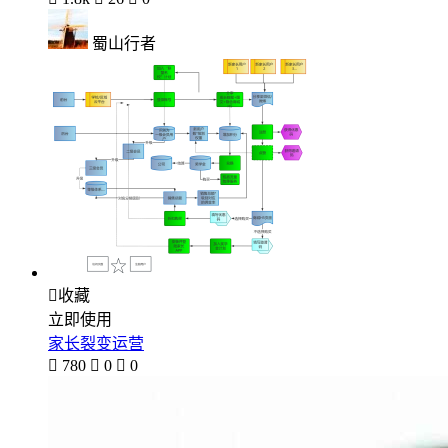
蜀山行者

收藏
立即使用
家长裂变运营

780

0

0