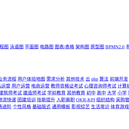
流程图
泳道图
平面图
电路图
图表/表格
架构图
原型图
BPMN2.0
业务流程
用户体验地图
需求分析
其他技术
云
php
算法
前端开发
品运营
用户运营
电商运营
教师资格证考试
心理咨询师考试
计算
建筑师考试
建造师考试
学前教育
其他教育
初中
高中
大学
小学
物流快递
团建培训
技能提升
入职离职
OKR-KPI
组织结构
采购
场进阶
个性风格
基础版式
通用模板
影视综艺
生活常识
体育游戏