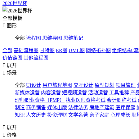
2026世界杯
全部模板

图形
全部
流程图
思维导图
思维笔记
全部
基础流程图
甘特图
ER图
UML图
网络拓扑图
组织结构-
价值链图
其他流程图

展开

场景
全部
UI设计
用户旅程地图
交互设计
原型规划
项目管理
新媒体运营
内容运营
短视频运营
活动运营
工具推荐
产
理师职业资格（PMP）
执业医师资格考试
会计职称考试
制造
商务销售
媒体出版
法律法务
房地产建筑
医疗保健
知识
人文历史
投资理财
文学名著
亲子家庭
心理成长
职

展开

价格