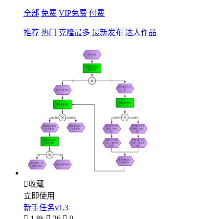
全部
免费
VIP免费
付费
推荐
热门
克隆最多
最新发布
达人作品

收藏
立即使用
新手任务v1.3

1.8k

26

0