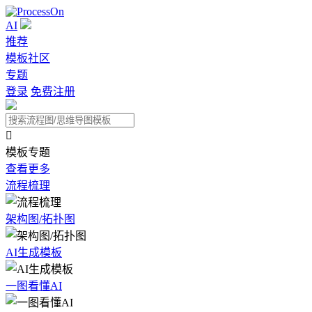
AI
推荐
模板社区
专题
登录
免费注册

模板专题
查看更多
流程梳理
架构图/拓扑图
AI生成模板
一图看懂AI