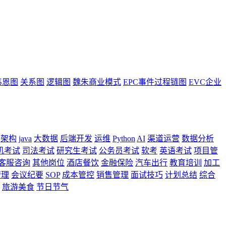
韦恩图
关系图
逻辑图
魏朱商业模式
EPC事件过程链图
EVC企业
架构
java
大数据
后端开发
运维
Python
AI
渠道运营
数据分析
机考试
司法考试
研究生考试
公务员考试
软考
英语考试
项目管
客服咨询
其他岗位
酒店餐饮
金融保险
汽车出行
教育培训
加工
管理
会议纪要
SOP
成本管控
销售管理
面试技巧
计划总结
综合
旅游美食
节日节气