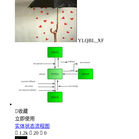
YLQBL_XF

收藏
立即使用
实体状态流程图

1.2k

20

0