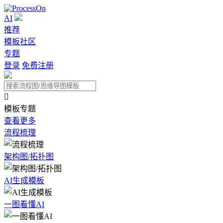
AI
推荐
模板社区
专题
登录
免费注册

模板专题
查看更多
流程梳理
架构图/拓扑图
AI生成模板
一图看懂AI