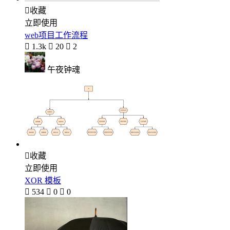

收藏
立即使用
web项目工作流程

1.3k

20

2
午夜钟魂

收藏
立即使用
XOR 模板

534

0

0