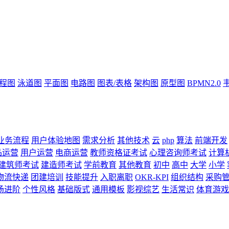
流程图
泳道图
平面图
电路图
图表/表格
架构图
原型图
BPMN2.0
业务流程
用户体验地图
需求分析
其他技术
云
php
算法
前端开发
品运营
用户运营
电商运营
教师资格证考试
心理咨询师考试
计算
建筑师考试
建造师考试
学前教育
其他教育
初中
高中
大学
小学
物流快递
团建培训
技能提升
入职离职
OKR-KPI
组织结构
采购
场进阶
个性风格
基础版式
通用模板
影视综艺
生活常识
体育游戏