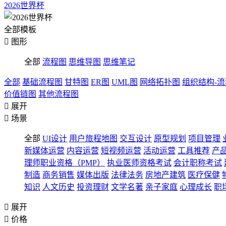
2026世界杯
全部模板

图形
全部
流程图
思维导图
思维笔记
全部
基础流程图
甘特图
ER图
UML图
网络拓扑图
组织结构-
价值链图
其他流程图

展开

场景
全部
UI设计
用户旅程地图
交互设计
原型规划
项目管理
新媒体运营
内容运营
短视频运营
活动运营
工具推荐
产
理师职业资格（PMP）
执业医师资格考试
会计职称考试
制造
商务销售
媒体出版
法律法务
房地产建筑
医疗保健
知识
人文历史
投资理财
文学名著
亲子家庭
心理成长
职

展开

价格