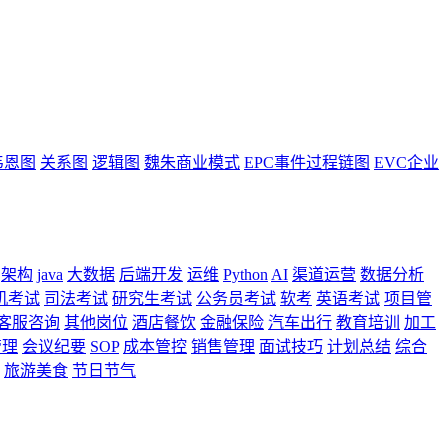
韦恩图
关系图
逻辑图
魏朱商业模式
EPC事件过程链图
EVC企业
架构
java
大数据
后端开发
运维
Python
AI
渠道运营
数据分析
机考试
司法考试
研究生考试
公务员考试
软考
英语考试
项目管
客服咨询
其他岗位
酒店餐饮
金融保险
汽车出行
教育培训
加工
管理
会议纪要
SOP
成本管控
销售管理
面试技巧
计划总结
综合
旅游美食
节日节气