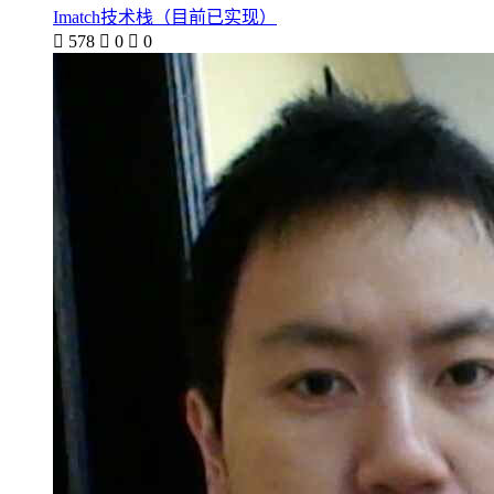
Imatch技术栈（目前已实现）

578

0

0