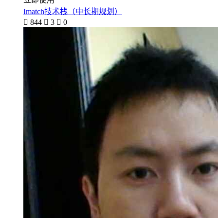
Imatch技术栈（中长期规划）

844

3

0