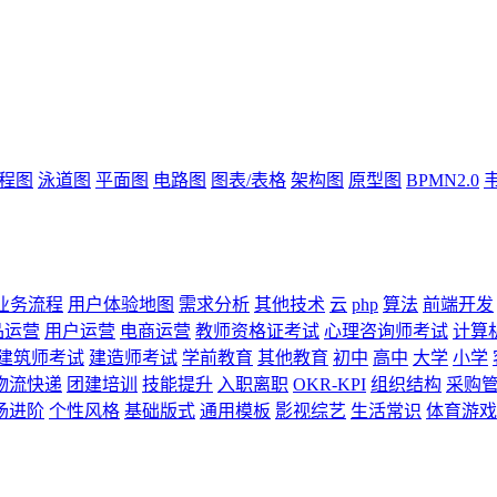
流程图
泳道图
平面图
电路图
图表/表格
架构图
原型图
BPMN2.0
业务流程
用户体验地图
需求分析
其他技术
云
php
算法
前端开发
品运营
用户运营
电商运营
教师资格证考试
心理咨询师考试
计算
建筑师考试
建造师考试
学前教育
其他教育
初中
高中
大学
小学
物流快递
团建培训
技能提升
入职离职
OKR-KPI
组织结构
采购
场进阶
个性风格
基础版式
通用模板
影视综艺
生活常识
体育游戏