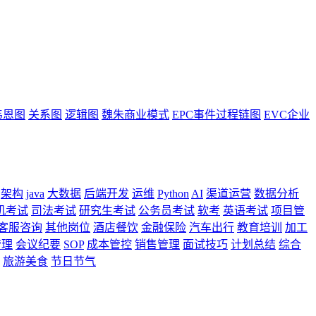
韦恩图
关系图
逻辑图
魏朱商业模式
EPC事件过程链图
EVC企业
架构
java
大数据
后端开发
运维
Python
AI
渠道运营
数据分析
机考试
司法考试
研究生考试
公务员考试
软考
英语考试
项目管
客服咨询
其他岗位
酒店餐饮
金融保险
汽车出行
教育培训
加工
管理
会议纪要
SOP
成本管控
销售管理
面试技巧
计划总结
综合
旅游美食
节日节气