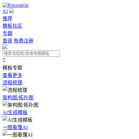
AI
推荐
模板社区
专题
登录
免费注册

模板专题
查看更多
流程梳理
架构图/拓扑图
AI生成模板
一图看懂AI