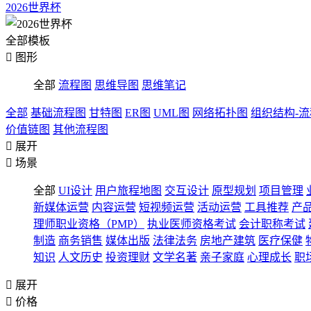
2026世界杯
全部模板

图形
全部
流程图
思维导图
思维笔记
全部
基础流程图
甘特图
ER图
UML图
网络拓扑图
组织结构-
价值链图
其他流程图

展开

场景
全部
UI设计
用户旅程地图
交互设计
原型规划
项目管理
新媒体运营
内容运营
短视频运营
活动运营
工具推荐
产
理师职业资格（PMP）
执业医师资格考试
会计职称考试
制造
商务销售
媒体出版
法律法务
房地产建筑
医疗保健
知识
人文历史
投资理财
文学名著
亲子家庭
心理成长
职

展开

价格