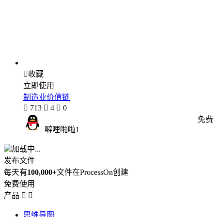

收藏
立即使用
制造业价值链

713

4

0
免费
噼哩啪啦1
加载中...
发布文件
每天有
100,000+
文件在ProcessOn创建
免费使用
产品


思维导图