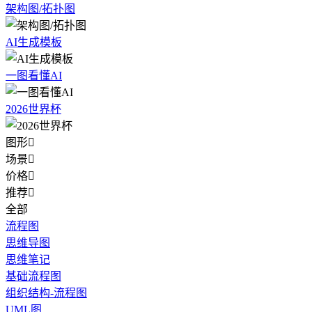
架构图/拓扑图
AI生成模板
一图看懂AI
2026世界杯
图形

场景

价格

推荐

全部
流程图
思维导图
思维笔记
基础流程图
组织结构-流程图
UML图