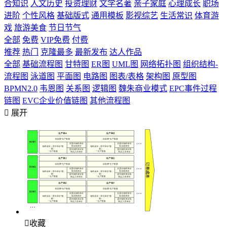
合知识
人文历史
投资理财
文学名著
亲子家庭
心理成长
职场
进阶
个性风格
基础版式
通用模板
影视综艺
生活常识
体育游
戏
旅游美食
节日节气
全部
免费
VIP免费
付费
推荐
热门
克隆最多
最新发布
达人作品
全部
基础流程图
甘特图
ER图
UML图
网络拓扑图
组织结构-
流程图
泳道图
平面图
电路图
图表/表格
架构图
原型图
BPMN2.0
韦恩图
关系图
逻辑图
魏朱商业模式
EPC事件过程
链图
EVC企业价值链图
其他流程图

展开

收藏