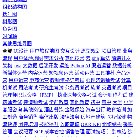
组织结构图
括号图
树形图
鱼骨图
时间轴
其他思维导图
全部
UI设计
用户旅程地图
交互设计
原型规划
项目管理
业务
流程
用户体验地图
需求分析
其他技术
云
php
算法
前端开发
架构
java
大数据
后端开发
运维
Python
AI
渠道运营
数据分析
新媒体运营
内容运营
短视频运营
活动运营
工具推荐
产品运
营
用户运营
电商运营
教师资格证考试
心理咨询师考试
计算
机考试
司法考试
研究生考试
公务员考试
软考
英语考试
项目
管理师职业资格（PMP）
执业医师资格考试
会计职称考试
建
筑师考试
建造师考试
学前教育
其他教育
初中
高中
大学
小学
客服咨询
其他岗位
酒店餐饮
金融保险
汽车出行
教育培训
加
工制造
商务销售
媒体出版
法律法务
房地产建筑
医疗保健
物
流快递
团建培训
技能提升
入职离职
OKR-KPI
组织结构
采购
管理
会议纪要
SOP
成本管控
销售管理
面试技巧
计划总结
综