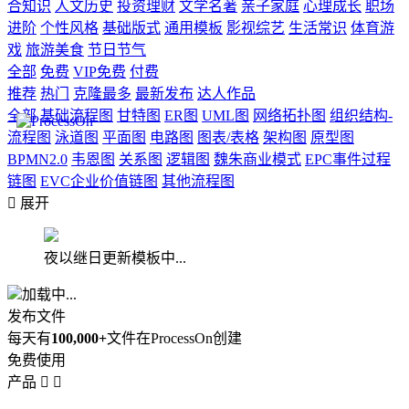
合知识
人文历史
投资理财
文学名著
亲子家庭
心理成长
职场
进阶
个性风格
基础版式
通用模板
影视综艺
生活常识
体育游
戏
旅游美食
节日节气
全部
免费
VIP免费
付费
推荐
热门
克隆最多
最新发布
达人作品
全部
基础流程图
甘特图
ER图
UML图
网络拓扑图
组织结构-
流程图
泳道图
平面图
电路图
图表/表格
架构图
原型图
BPMN2.0
韦恩图
关系图
逻辑图
魏朱商业模式
EPC事件过程
链图
EVC企业价值链图
其他流程图

展开
夜以继日更新模板中...
加载中...
发布文件
每天有
100,000+
文件在ProcessOn创建
免费使用
产品

