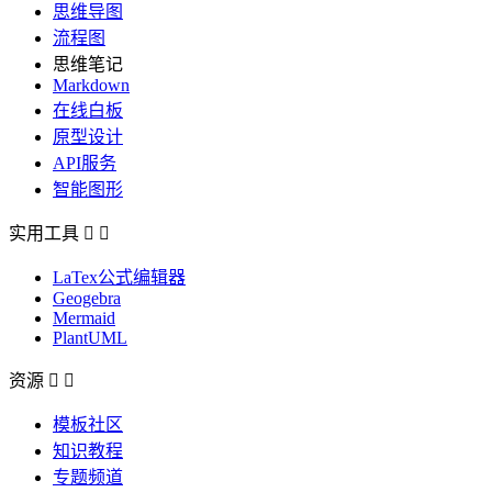
思维导图
流程图
思维笔记
Markdown
在线白板
原型设计
API服务
智能图形
实用工具


LaTex公式编辑器
Geogebra
Mermaid
PlantUML
资源


模板社区
知识教程
专题频道