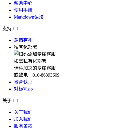
帮助中心
使用手册
Markdown语法
支持


邀请有礼
私有化部署
如需私有化部署
请添加您的专属客服
或致电：010-86393609
教育认证
对标Visio
关于


关于我们
加入我们
服务条款