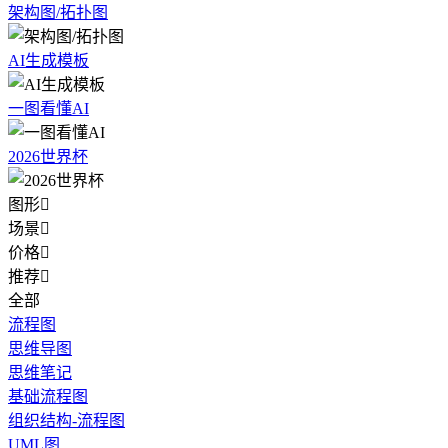
架构图/拓扑图
AI生成模板
一图看懂AI
2026世界杯
图形

场景

价格

推荐

全部
流程图
思维导图
思维笔记
基础流程图
组织结构-流程图
UML图