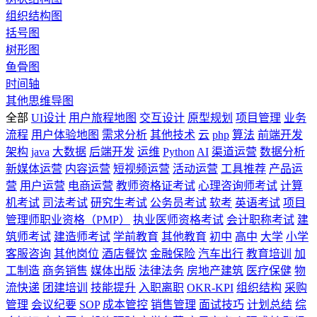
组织结构图
括号图
树形图
鱼骨图
时间轴
其他思维导图
全部
UI设计
用户旅程地图
交互设计
原型规划
项目管理
业务
流程
用户体验地图
需求分析
其他技术
云
php
算法
前端开发
架构
java
大数据
后端开发
运维
Python
AI
渠道运营
数据分析
新媒体运营
内容运营
短视频运营
活动运营
工具推荐
产品运
营
用户运营
电商运营
教师资格证考试
心理咨询师考试
计算
机考试
司法考试
研究生考试
公务员考试
软考
英语考试
项目
管理师职业资格（PMP）
执业医师资格考试
会计职称考试
建
筑师考试
建造师考试
学前教育
其他教育
初中
高中
大学
小学
客服咨询
其他岗位
酒店餐饮
金融保险
汽车出行
教育培训
加
工制造
商务销售
媒体出版
法律法务
房地产建筑
医疗保健
物
流快递
团建培训
技能提升
入职离职
OKR-KPI
组织结构
采购
管理
会议纪要
SOP
成本管控
销售管理
面试技巧
计划总结
综