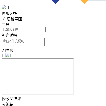

图形选择
思维导图
主题
补充说明
AI生成


修改AI描述
去编辑