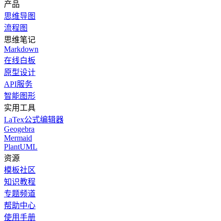
产品
思维导图
流程图
思维笔记
Markdown
在线白板
原型设计
API服务
智能图形
实用工具
LaTex公式编辑器
Geogebra
Mermaid
PlantUML
资源
模板社区
知识教程
专题频道
帮助中心
使用手册