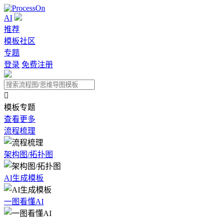
AI
推荐
模板社区
专题
登录
免费注册

模板专题
查看更多
流程梳理
架构图/拓扑图
AI生成模板
一图看懂AI