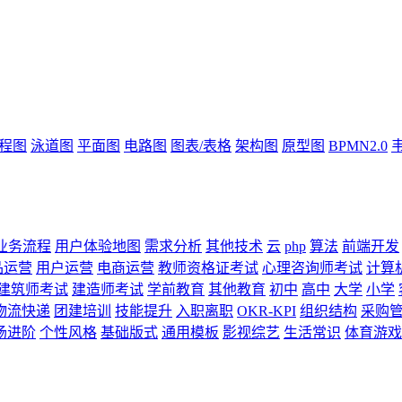
流程图
泳道图
平面图
电路图
图表/表格
架构图
原型图
BPMN2.0
业务流程
用户体验地图
需求分析
其他技术
云
php
算法
前端开发
品运营
用户运营
电商运营
教师资格证考试
心理咨询师考试
计算
建筑师考试
建造师考试
学前教育
其他教育
初中
高中
大学
小学
物流快递
团建培训
技能提升
入职离职
OKR-KPI
组织结构
采购
场进阶
个性风格
基础版式
通用模板
影视综艺
生活常识
体育游戏