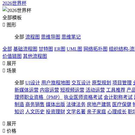
2026世界杯
全部模板

图形
全部
流程图
思维导图
思维笔记
全部
基础流程图
甘特图
ER图
UML图
网络拓扑图
组织结构-
价值链图
其他流程图

展开

场景
全部
UI设计
用户旅程地图
交互设计
原型规划
项目管理
新媒体运营
内容运营
短视频运营
活动运营
工具推荐
产
理师职业资格（PMP）
执业医师资格考试
会计职称考试
制造
商务销售
媒体出版
法律法务
房地产建筑
医疗保健
知识
人文历史
投资理财
文学名著
亲子家庭
心理成长
职

展开

价格