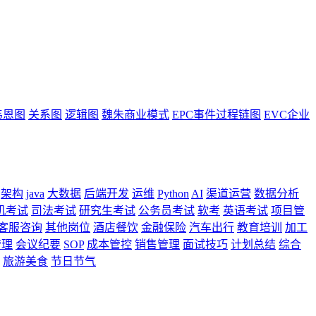
韦恩图
关系图
逻辑图
魏朱商业模式
EPC事件过程链图
EVC企业
架构
java
大数据
后端开发
运维
Python
AI
渠道运营
数据分析
机考试
司法考试
研究生考试
公务员考试
软考
英语考试
项目管
客服咨询
其他岗位
酒店餐饮
金融保险
汽车出行
教育培训
加工
管理
会议纪要
SOP
成本管控
销售管理
面试技巧
计划总结
综合
旅游美食
节日节气