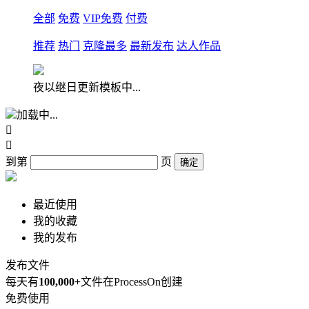
全部
免费
VIP免费
付费
推荐
热门
克隆最多
最新发布
达人作品
夜以继日更新模板中...
加载中...


到第
页
确定
最近使用
我的收藏
我的发布
发布文件
每天有
100,000+
文件在ProcessOn创建
免费使用