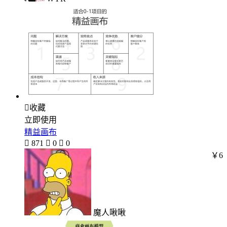

收藏
立即使用
精益画布

871

0

0
￥6
魔人啾啾