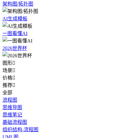
架构图/拓扑图
AI生成模板
一图看懂AI
2026世界杯
图形

场景

价格

推荐

全部
流程图
思维导图
思维笔记
基础流程图
组织结构-流程图
UML图