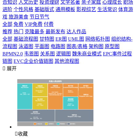
合知识
人文历史
投资理财
文学名著
亲子家庭
心理成长
职场
进阶
个性风格
基础版式
通用模板
影视综艺
生活常识
体育游
戏
旅游美食
节日节气
全部
免费
VIP免费
付费
推荐
热门
克隆最多
最新发布
达人作品
全部
基础流程图
甘特图
ER图
UML图
网络拓扑图
组织结构-
流程图
泳道图
平面图
电路图
图表/表格
架构图
原型图
BPMN2.0
韦恩图
关系图
逻辑图
魏朱商业模式
EPC事件过程
链图
EVC企业价值链图
其他流程图

展开

收藏