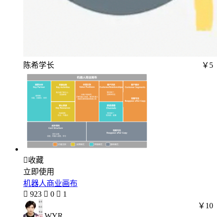
陈希学长
￥5

收藏
立即使用
机器人商业画布

923

0

1
￥10
WYR