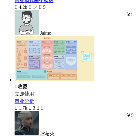
商业模式画布模板

4.2k

14

5
￥5
Jaime

收藏
立即使用
商业分析

1.7k

3

1
￥5
冰与火