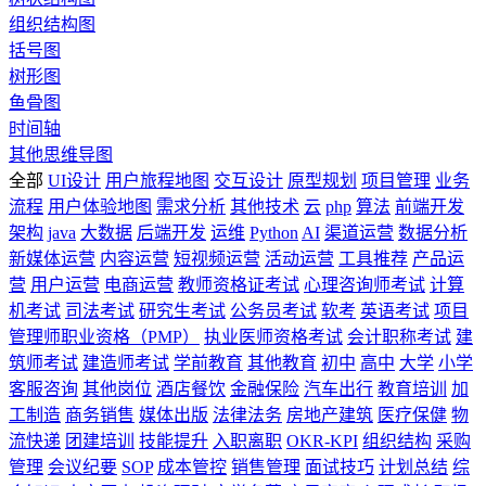
组织结构图
括号图
树形图
鱼骨图
时间轴
其他思维导图
全部
UI设计
用户旅程地图
交互设计
原型规划
项目管理
业务
流程
用户体验地图
需求分析
其他技术
云
php
算法
前端开发
架构
java
大数据
后端开发
运维
Python
AI
渠道运营
数据分析
新媒体运营
内容运营
短视频运营
活动运营
工具推荐
产品运
营
用户运营
电商运营
教师资格证考试
心理咨询师考试
计算
机考试
司法考试
研究生考试
公务员考试
软考
英语考试
项目
管理师职业资格（PMP）
执业医师资格考试
会计职称考试
建
筑师考试
建造师考试
学前教育
其他教育
初中
高中
大学
小学
客服咨询
其他岗位
酒店餐饮
金融保险
汽车出行
教育培训
加
工制造
商务销售
媒体出版
法律法务
房地产建筑
医疗保健
物
流快递
团建培训
技能提升
入职离职
OKR-KPI
组织结构
采购
管理
会议纪要
SOP
成本管控
销售管理
面试技巧
计划总结
综