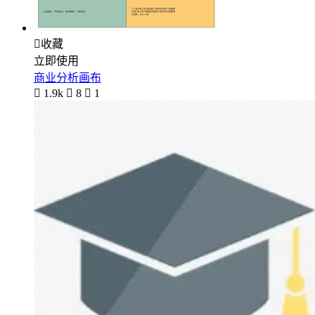

收藏
立即使用
商业分析画布

1.9k

8

1