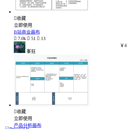

收藏
立即使用
B站商业画布

7.0k

51

13
￥4
峯狂

收藏
立即使用
产品分析画布