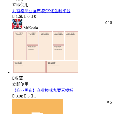
立即使用
九宫格商业画布-数字化金融平台

1.6k

0

0
￥10
MrKoala

收藏
立即使用
【商业画布】商业模式九要素模板

3.0k

3

1
￥5