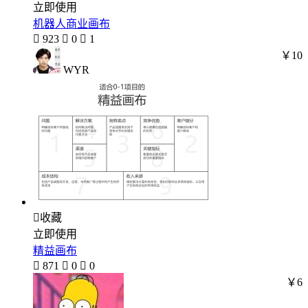
立即使用
机器人商业画布

923

0

1
￥10
WYR

收藏
立即使用
精益画布

871

0

0
￥6