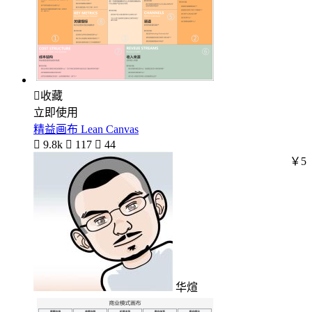

收藏
立即使用
精益画布 Lean Canvas

9.8k

117

44
￥5
华煊