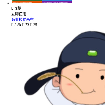

收藏
立即使用
商业模式画布

8.8k

73

25