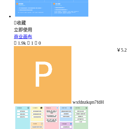

收藏
立即使用
商业画布

1.9k

1

0
￥5.2
wxfdnzkqm7fdH