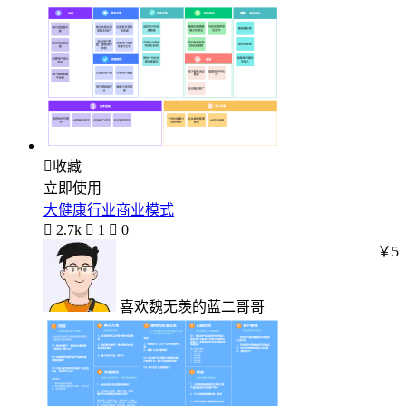

收藏
立即使用
大健康行业商业模式

2.7k

1

0
￥5
喜欢魏无羡的蓝二哥哥