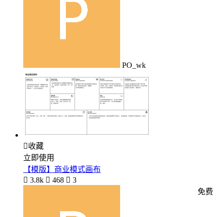
PO_wk

收藏
立即使用
【模版】商业模式画布

3.8k

468

3
免费