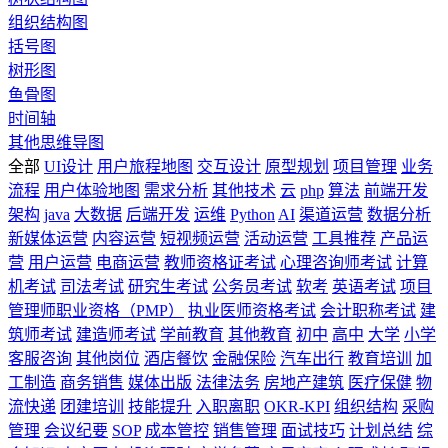
组织结构图
括号图
树形图
鱼骨图
时间轴
其他思维导图
全部
UI设计
用户旅程地图
交互设计
原型规划
项目管理
业务
流程
用户体验地图
需求分析
其他技术
云
php
算法
前端开发
架构
java
大数据
后端开发
运维
Python
AI
渠道运营
数据分析
新媒体运营
内容运营
短视频运营
活动运营
工具推荐
产品运
营
用户运营
电商运营
教师资格证考试
心理咨询师考试
计算
机考试
司法考试
研究生考试
公务员考试
软考
英语考试
项目
管理师职业资格（PMP）
执业医师资格考试
会计职称考试
建
筑师考试
建造师考试
学前教育
其他教育
初中
高中
大学
小学
客服咨询
其他岗位
酒店餐饮
金融保险
汽车出行
教育培训
加
工制造
商务销售
媒体出版
法律法务
房地产建筑
医疗保健
物
流快递
团建培训
技能提升
入职离职
OKR-KPI
组织结构
采购
管理
会议纪要
SOP
成本管控
销售管理
面试技巧
计划总结
综