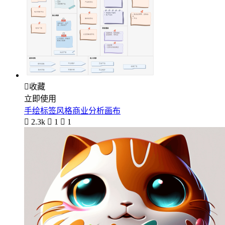

收藏
立即使用
手绘标签风格商业分析画布

2.3k

1

1