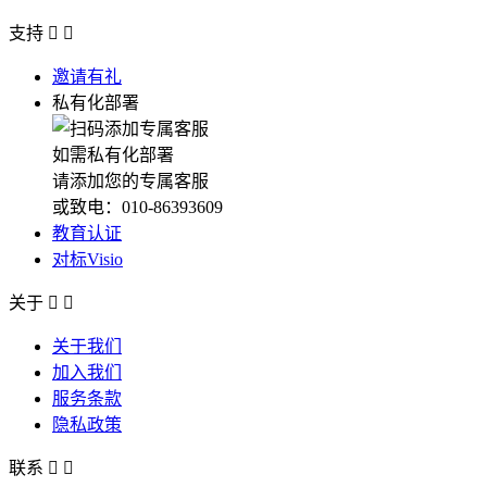
支持


邀请有礼
私有化部署
如需私有化部署
请添加您的专属客服
或致电：010-86393609
教育认证
对标Visio
关于


关于我们
加入我们
服务条款
隐私政策
联系

