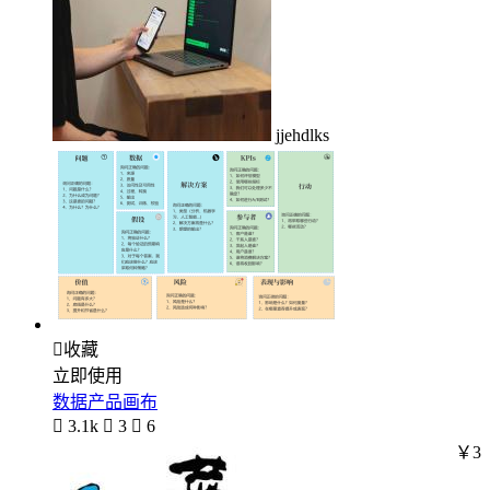
jjehdlks

收藏
立即使用
数据产品画布

3.1k

3

6
￥3