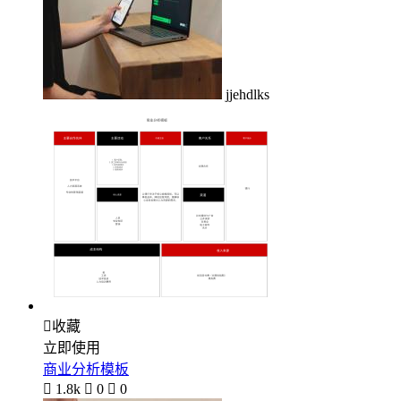
jjehdlks

收藏
立即使用
商业分析模板

1.8k

0

0