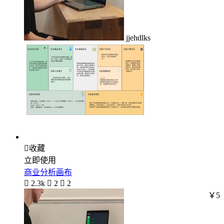
jjehdlks

收藏
立即使用
商业分析画布

2.3k

2

2
￥5