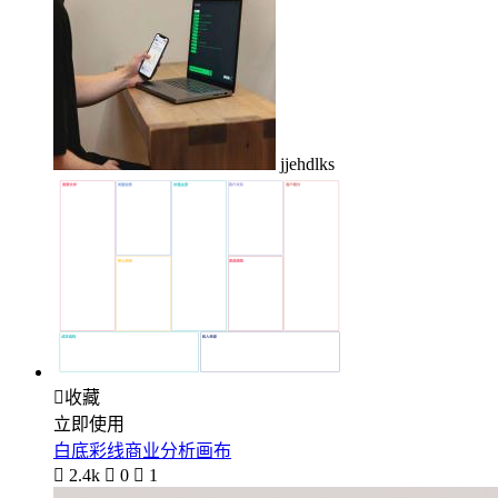
jjehdlks

收藏
立即使用
白底彩线商业分析画布

2.4k

0

1