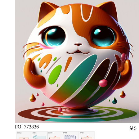
PO_773836
￥5