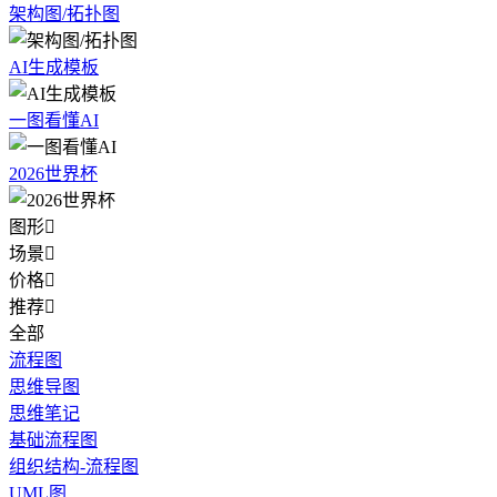
架构图/拓扑图
AI生成模板
一图看懂AI
2026世界杯
图形

场景

价格

推荐

全部
流程图
思维导图
思维笔记
基础流程图
组织结构-流程图
UML图