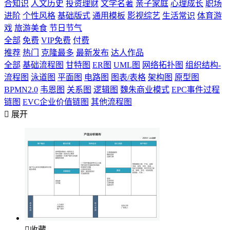
合知识
人文历史
投资理财
文学名著
亲子家庭
心理成长
职场
进阶
个性风格
基础版式
通用模板
影视综艺
生活常识
体育游
戏
旅游美食
节日节气
全部
免费
VIP免费
付费
推荐
热门
克隆最多
最新发布
达人作品
全部
基础流程图
甘特图
ER图
UML图
网络拓扑图
组织结构-
流程图
泳道图
平面图
电路图
图表/表格
架构图
原型图
BPMN2.0
韦恩图
关系图
逻辑图
魏朱商业模式
EPC事件过程
链图
EVC企业价值链图
其他流程图

展开

收藏