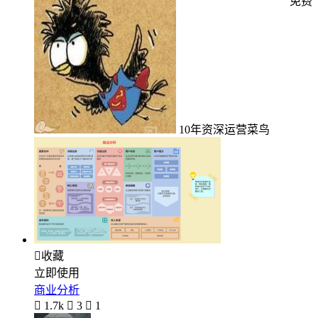
免费
10年资深运营菜鸟

收藏
立即使用
商业分析

1.7k

3

1