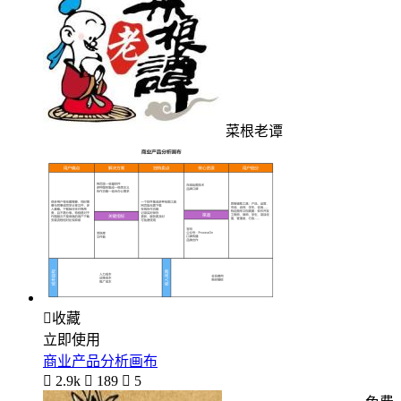
菜根老谭

收藏
立即使用
商业产品分析画布

2.9k

189

5