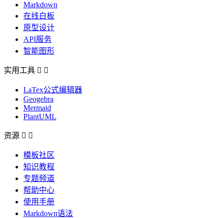
Markdown
在线白板
原型设计
API服务
智能图形
实用工具


LaTex公式编辑器
Geogebra
Mermaid
PlantUML
资源


模板社区
知识教程
专题频道
帮助中心
使用手册
Markdown语法