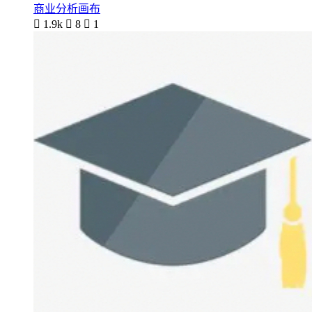
商业分析画布

1.9k

8

1