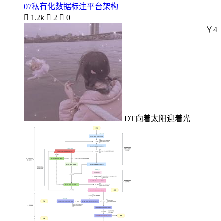
07私有化数据标注平台架构

1.2k

2

0
￥4
DT向着太阳迎着光