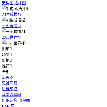
架构图/拓扑图
AI生成模板
一图看懂AI
2026世界杯
图形

场景

价格

推荐

全部
流程图
思维导图
思维笔记
基础流程图
组织结构-流程图
UML图