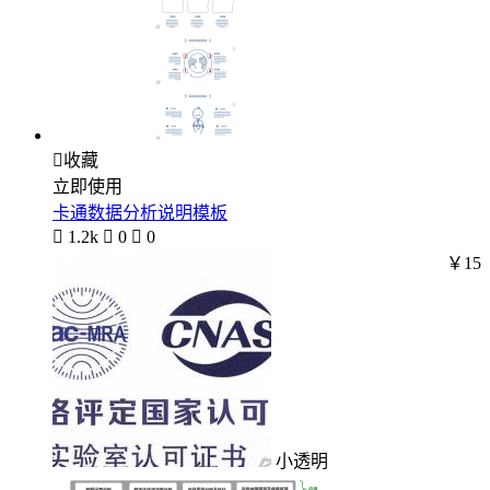

收藏
立即使用
卡通数据分析说明模板

1.2k

0

0
￥15
小透明