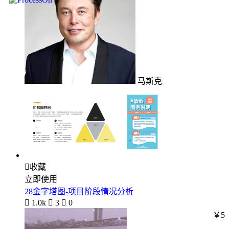
马斯克

收藏
立即使用
28金字塔图-项目阶段情况分析

1.0k

3

0
￥5