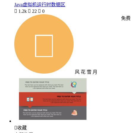
Java虚拟机运行时数据区

1.2k

22

0
免费
风 花 雪 月

收藏