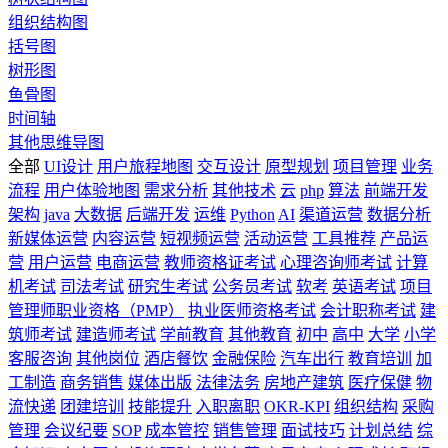
组织结构图
括号图
树形图
鱼骨图
时间轴
其他思维导图
全部
UI设计
用户旅程地图
交互设计
原型规划
项目管理
业务
流程
用户体验地图
需求分析
其他技术
云
php
算法
前端开发
架构
java
大数据
后端开发
运维
Python
AI
渠道运营
数据分析
新媒体运营
内容运营
短视频运营
活动运营
工具推荐
产品运
营
用户运营
电商运营
教师资格证考试
心理咨询师考试
计算
机考试
司法考试
研究生考试
公务员考试
软考
英语考试
项目
管理师职业资格（PMP）
执业医师资格考试
会计职称考试
建
筑师考试
建造师考试
学前教育
其他教育
初中
高中
大学
小学
客服咨询
其他岗位
酒店餐饮
金融保险
汽车出行
教育培训
加
工制造
商务销售
媒体出版
法律法务
房地产建筑
医疗保健
物
流快递
团建培训
技能提升
入职离职
OKR-KPI
组织结构
采购
管理
会议纪要
SOP
成本管控
销售管理
面试技巧
计划总结
综