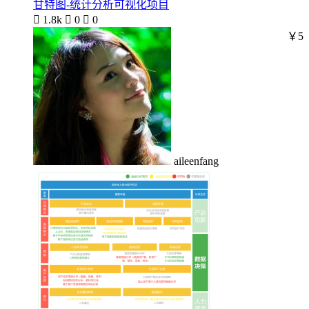
甘特图-统计分析可视化项目

1.8k

0

0
￥5
aileenfang