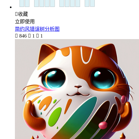

收藏
立即使用
简约风错误树分析图

846

1

1