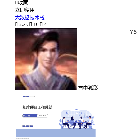

收藏
立即使用
大数据技术栈

2.3k

10

4
￥5
雪中狐影