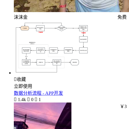
沫沫金
免费

收藏
立即使用
数据分析流程 - APP开发

1.4k

0

1
￥3