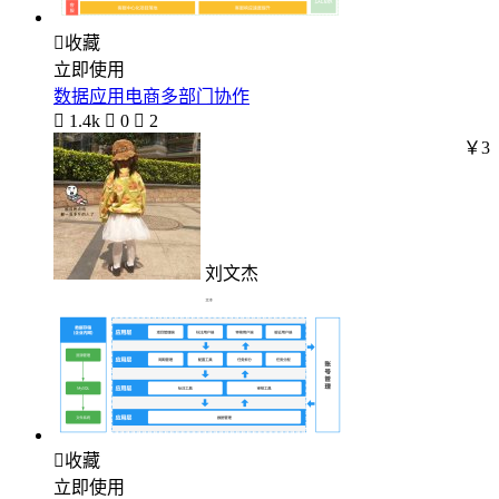

收藏
立即使用
数据应用电商多部门协作

1.4k

0

2
￥3
刘文杰

收藏
立即使用