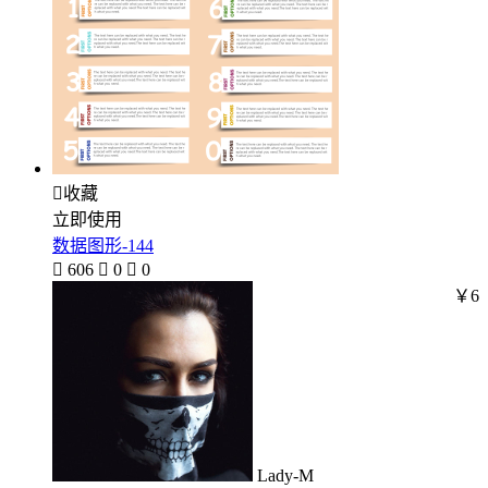

收藏
立即使用
数据图形-144

606

0

0
￥6
Lady-M