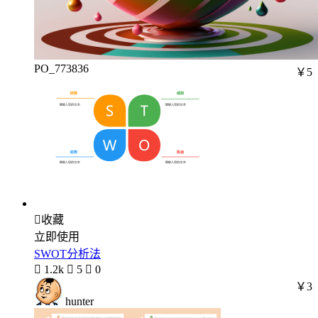
PO_773836
￥5

收藏
立即使用
SWOT分析法

1.2k

5

0
￥3
hunter