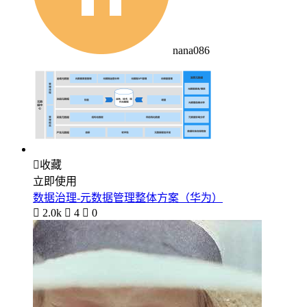
nana086

收藏
立即使用
数据治理-元数据管理整体方案（华为）

2.0k

4

0