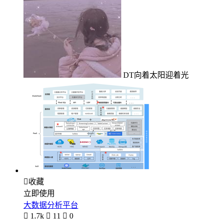
DT向着太阳迎着光

收藏
立即使用
大数据分析平台

1.7k

11

0