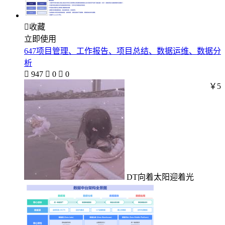

收藏
立即使用
647项目管理、工作报告、项目总结、数据运维、数据分
析

947

0

0
￥5
DT向着太阳迎着光