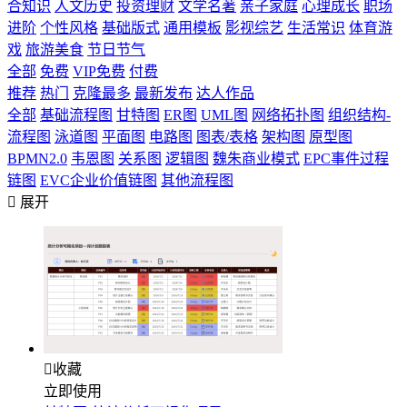
合知识
人文历史
投资理财
文学名著
亲子家庭
心理成长
职场
进阶
个性风格
基础版式
通用模板
影视综艺
生活常识
体育游
戏
旅游美食
节日节气
全部
免费
VIP免费
付费
推荐
热门
克隆最多
最新发布
达人作品
全部
基础流程图
甘特图
ER图
UML图
网络拓扑图
组织结构-
流程图
泳道图
平面图
电路图
图表/表格
架构图
原型图
BPMN2.0
韦恩图
关系图
逻辑图
魏朱商业模式
EPC事件过程
链图
EVC企业价值链图
其他流程图

展开

收藏
立即使用