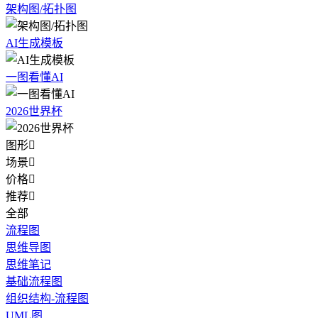
架构图/拓扑图
AI生成模板
一图看懂AI
2026世界杯
图形

场景

价格

推荐

全部
流程图
思维导图
思维笔记
基础流程图
组织结构-流程图
UML图