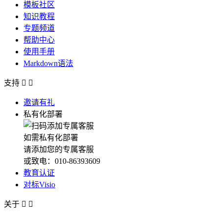
模板社区
知识教程
专题频道
帮助中心
使用手册
Markdown语法
支持


邀请有礼
私有化部署
如需私有化部署
请添加您的专属客服
或致电：010-86393609
教育认证
对标Visio
关于

