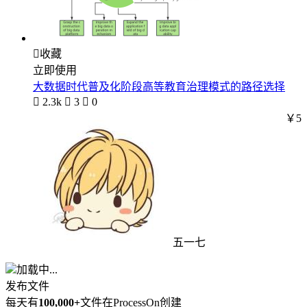

收藏
立即使用
大数据时代普及化阶段高等教育治理模式的路径选择

2.3k

3

0
￥5
五一七
加载中...
发布文件
每天有
100,000+
文件在ProcessOn创建