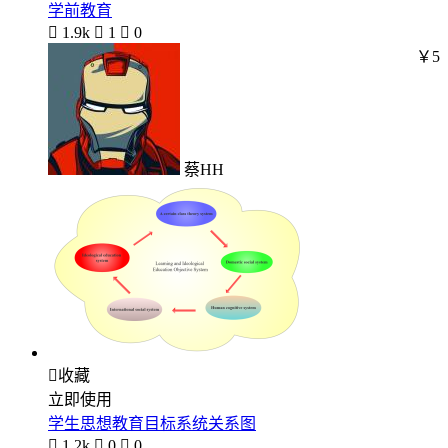
学前教育

1.9k

1

0
￥5
蔡HH

收藏
立即使用
学生思想教育目标系统关系图

1.2k

0

0