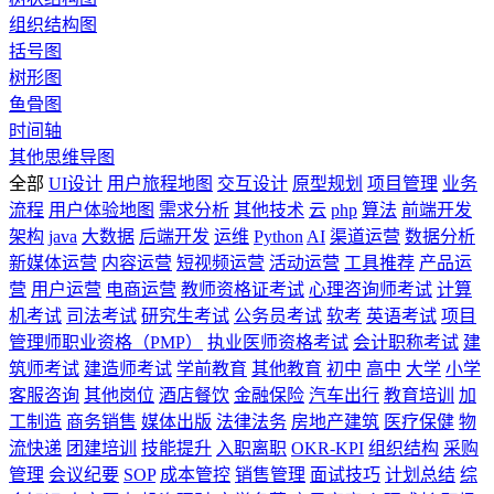
组织结构图
括号图
树形图
鱼骨图
时间轴
其他思维导图
全部
UI设计
用户旅程地图
交互设计
原型规划
项目管理
业务
流程
用户体验地图
需求分析
其他技术
云
php
算法
前端开发
架构
java
大数据
后端开发
运维
Python
AI
渠道运营
数据分析
新媒体运营
内容运营
短视频运营
活动运营
工具推荐
产品运
营
用户运营
电商运营
教师资格证考试
心理咨询师考试
计算
机考试
司法考试
研究生考试
公务员考试
软考
英语考试
项目
管理师职业资格（PMP）
执业医师资格考试
会计职称考试
建
筑师考试
建造师考试
学前教育
其他教育
初中
高中
大学
小学
客服咨询
其他岗位
酒店餐饮
金融保险
汽车出行
教育培训
加
工制造
商务销售
媒体出版
法律法务
房地产建筑
医疗保健
物
流快递
团建培训
技能提升
入职离职
OKR-KPI
组织结构
采购
管理
会议纪要
SOP
成本管控
销售管理
面试技巧
计划总结
综