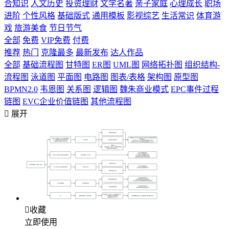
合知识
人文历史
投资理财
文学名著
亲子家庭
心理成长
职场
进阶
个性风格
基础版式
通用模板
影视综艺
生活常识
体育游
戏
旅游美食
节日节气
全部
免费
VIP免费
付费
推荐
热门
克隆最多
最新发布
达人作品
全部
基础流程图
甘特图
ER图
UML图
网络拓扑图
组织结构-
流程图
泳道图
平面图
电路图
图表/表格
架构图
原型图
BPMN2.0
韦恩图
关系图
逻辑图
魏朱商业模式
EPC事件过程
链图
EVC企业价值链图
其他流程图

展开

收藏
立即使用