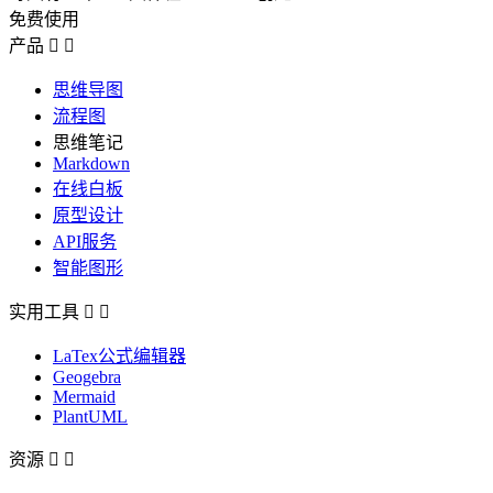
免费使用
产品


思维导图
流程图
思维笔记
Markdown
在线白板
原型设计
API服务
智能图形
实用工具


LaTex公式编辑器
Geogebra
Mermaid
PlantUML
资源

