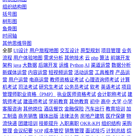
组织结构图
括号图
树形图
鱼骨图
时间轴
其他思维导图
全部
UI设计
用户旅程地图
交互设计
原型规划
项目管理
业务
流程
用户体验地图
需求分析
其他技术
云
php
算法
前端开发
架构
java
大数据
后端开发
运维
Python
AI
渠道运营
数据分析
新媒体运营
内容运营
短视频运营
活动运营
工具推荐
产品运
营
用户运营
电商运营
教师资格证考试
心理咨询师考试
计算
机考试
司法考试
研究生考试
公务员考试
软考
英语考试
项目
管理师职业资格（PMP）
执业医师资格考试
会计职称考试
建
筑师考试
建造师考试
学前教育
其他教育
初中
高中
大学
小学
客服咨询
其他岗位
酒店餐饮
金融保险
汽车出行
教育培训
加
工制造
商务销售
媒体出版
法律法务
房地产建筑
医疗保健
物
流快递
团建培训
技能提升
入职离职
OKR-KPI
组织结构
采购
管理
会议纪要
SOP
成本管控
销售管理
面试技巧
计划总结
综