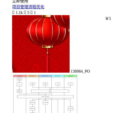
立即使用
项目管理流程优化

1.1k

5

1
￥5
138984_PO