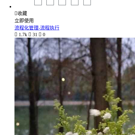

收藏
立即使用
流程化管理-流程执行

1.7k

31

0