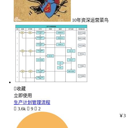
10年资深运营菜鸟

收藏
立即使用
生产计划管理流程

3.6k

9

2
￥3