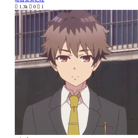

1.3k

0

1