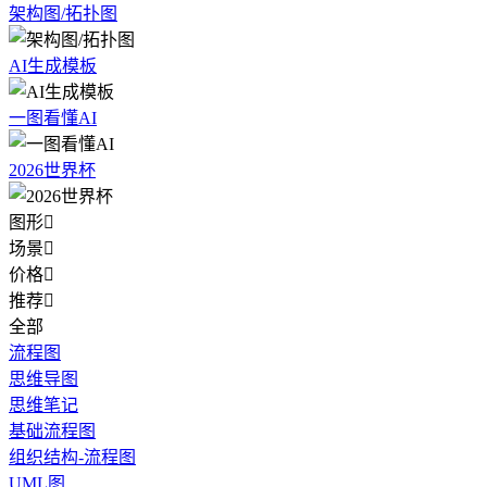
架构图/拓扑图
AI生成模板
一图看懂AI
2026世界杯
图形

场景

价格

推荐

全部
流程图
思维导图
思维笔记
基础流程图
组织结构-流程图
UML图