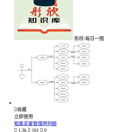
彤欣-每日一图

收藏
立即使用
租客买客管理用列图

1.3k

161

0