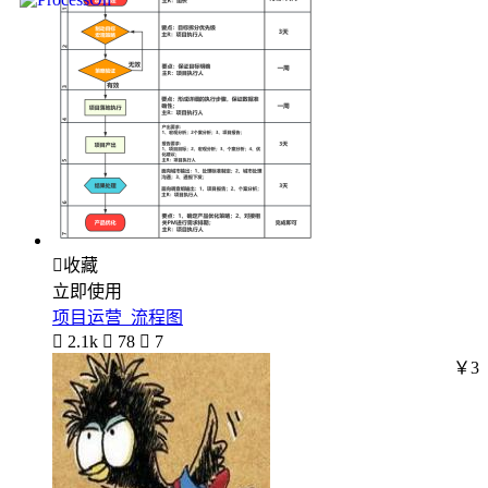

收藏
立即使用
项目运营_流程图

2.1k

78

7
￥3