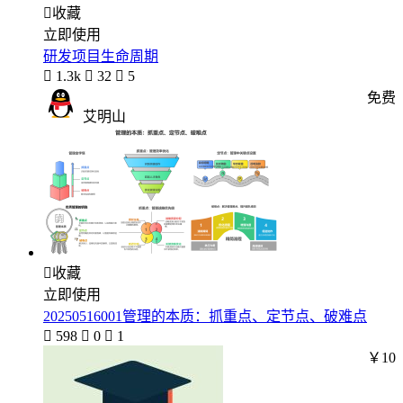

收藏
立即使用
研发项目生命周期

1.3k

32

5
免费
艾明山

收藏
立即使用
20250516001管理的本质：抓重点、定节点、破难点

598

0

1
￥10