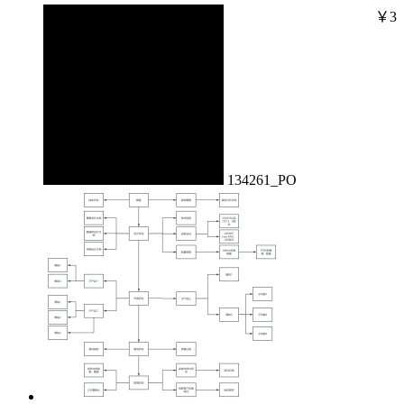
￥3
134261_PO