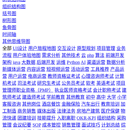
组织结构图
括号图
树形图
鱼骨图
时间轴
其他思维导图
全部
UI设计
用户旅程地图
交互设计
原型规划
项目管理
业务
流程
用户体验地图
需求分析
其他技术
云
php
算法
前端开发
架构
java
大数据
后端开发
运维
Python
AI
渠道运营
数据分析
新媒体运营
内容运营
短视频运营
活动运营
工具推荐
产品运
营
用户运营
电商运营
教师资格证考试
心理咨询师考试
计算
机考试
司法考试
研究生考试
公务员考试
软考
英语考试
项目
管理师职业资格（PMP）
执业医师资格考试
会计职称考试
建
筑师考试
建造师考试
学前教育
其他教育
初中
高中
大学
小学
客服咨询
其他岗位
酒店餐饮
金融保险
汽车出行
教育培训
加
工制造
商务销售
媒体出版
法律法务
房地产建筑
医疗保健
物
流快递
团建培训
技能提升
入职离职
OKR-KPI
组织结构
采购
管理
会议纪要
SOP
成本管控
销售管理
面试技巧
计划总结
综