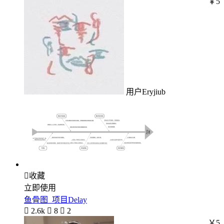
￥5
用户Eryjiub

收藏
立即使用
鱼骨图_项目Delay

2.6k

8

2
￥5