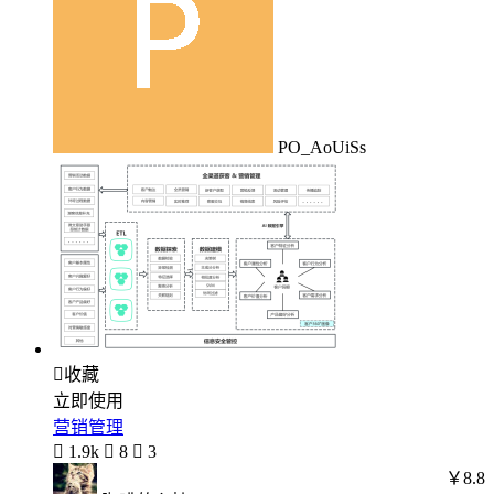
PO_AoUiSs

收藏
立即使用
营销管理

1.9k

8

3
￥8.8