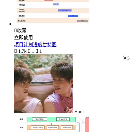

收藏
立即使用
项目计划进度甘特图

1.7k

1

1
￥5
Haru