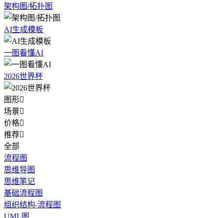
架构图/拓扑图
AI生成模板
一图看懂AI
2026世界杯
图形

场景

价格

推荐

全部
流程图
思维导图
思维笔记
基础流程图
组织结构-流程图
UML图