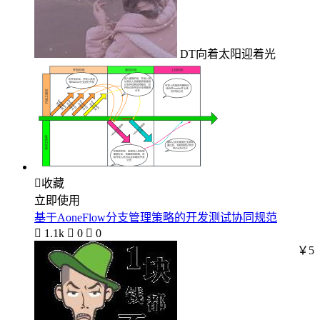
DT向着太阳迎着光

收藏
立即使用
基于AoneFlow分支管理策略的开发测试协同规范

1.1k

0

0
￥5