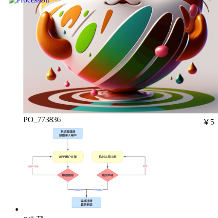
PO_773836
￥5