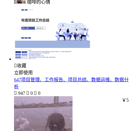
咖啡的心情

收藏
立即使用
647项目管理、工作报告、项目总结、数据运维、数据分
析

947

0

0
￥5