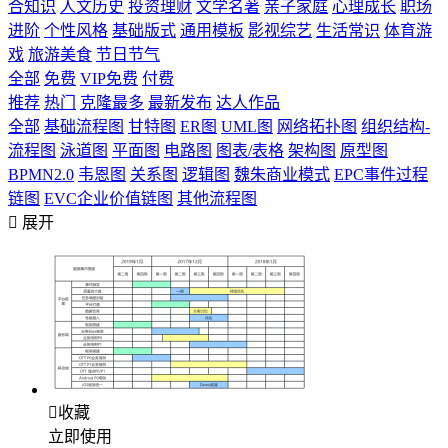
合知识
人文历史
投资理财
文学名著
亲子家庭
心理成长
职场
进阶
个性风格
基础版式
通用模板
影视综艺
生活常识
体育游
戏
旅游美食
节日节气
全部
免费
VIP免费
付费
推荐
热门
克隆最多
最新发布
达人作品
全部
基础流程图
甘特图
ER图
UML图
网络拓扑图
组织结构-
流程图
泳道图
平面图
电路图
图表/表格
架构图
原型图
BPMN2.0
韦恩图
关系图
逻辑图
魏朱商业模式
EPC事件过程
链图
EVC企业价值链图
其他流程图

展开

收藏
立即使用