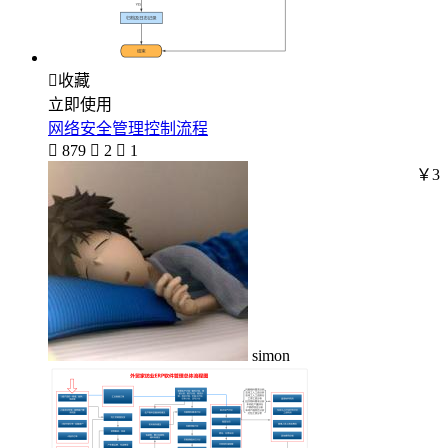

收藏
立即使用
网络安全管理控制流程

879

2

1
￥3
simon