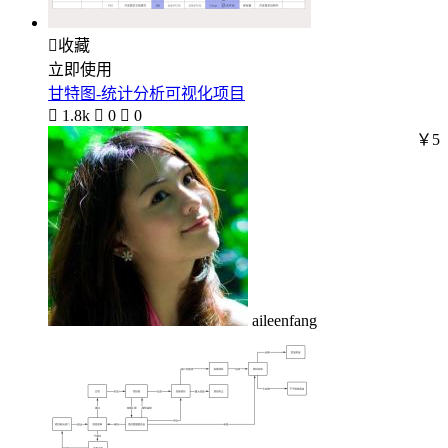

收藏
立即使用
甘特图-统计分析可视化项目

1.8k

0

0
￥5
aileenfang