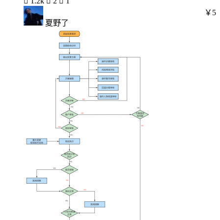

1.2k

2

1
￥5
夏野了