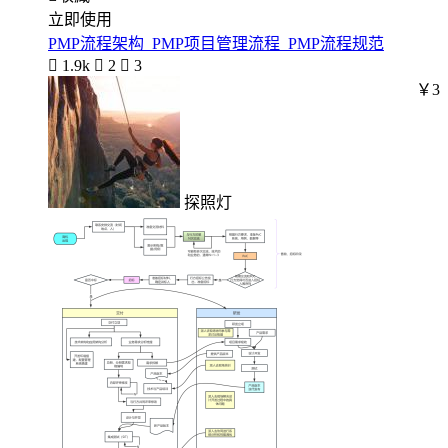
立即使用
PMP流程架构_PMP项目管理流程_PMP流程规范

1.9k

2

3
￥3
探照灯