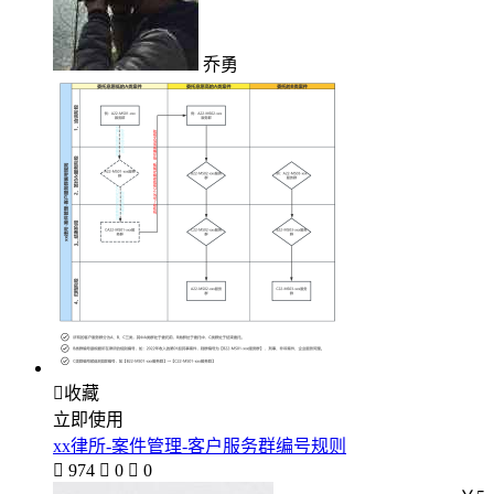
乔勇

收藏
立即使用
xx律所-案件管理-客户服务群编号规则

974

0

0