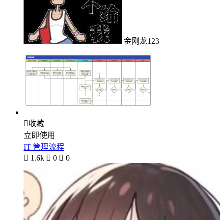
金刚龙123

收藏
立即使用
IT 管理流程

1.6k

0

0