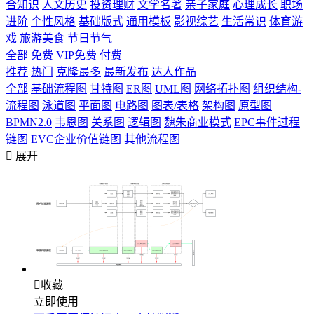
合知识
人文历史
投资理财
文学名著
亲子家庭
心理成长
职场
进阶
个性风格
基础版式
通用模板
影视综艺
生活常识
体育游
戏
旅游美食
节日节气
全部
免费
VIP免费
付费
推荐
热门
克隆最多
最新发布
达人作品
全部
基础流程图
甘特图
ER图
UML图
网络拓扑图
组织结构-
流程图
泳道图
平面图
电路图
图表/表格
架构图
原型图
BPMN2.0
韦恩图
关系图
逻辑图
魏朱商业模式
EPC事件过程
链图
EVC企业价值链图
其他流程图

展开

收藏
立即使用