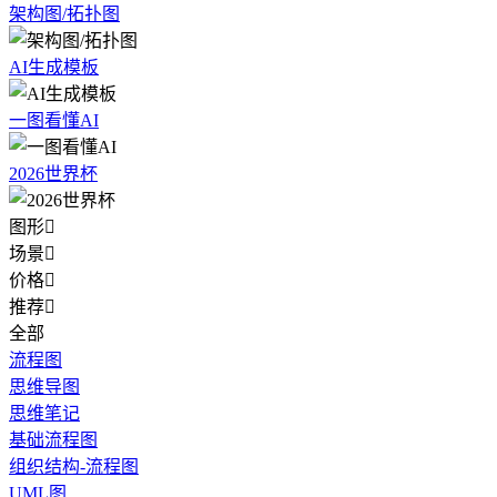
架构图/拓扑图
AI生成模板
一图看懂AI
2026世界杯
图形

场景

价格

推荐

全部
流程图
思维导图
思维笔记
基础流程图
组织结构-流程图
UML图