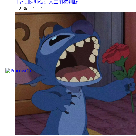
丁香园医师认证人工审核判断

2.3k

1

1