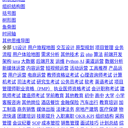
组织结构图
括号图
树形图
鱼骨图
时间轴
其他思维导图
全部
UI设计
用户旅程地图
交互设计
原型规划
项目管理
业务
流程
用户体验地图
需求分析
其他技术
云
php
算法
前端开发
架构
java
大数据
后端开发
运维
Python
AI
渠道运营
数据分析
新媒体运营
内容运营
短视频运营
活动运营
工具推荐
产品运
营
用户运营
电商运营
教师资格证考试
心理咨询师考试
计算
机考试
司法考试
研究生考试
公务员考试
软考
英语考试
项目
管理师职业资格（PMP）
执业医师资格考试
会计职称考试
建
筑师考试
建造师考试
学前教育
其他教育
初中
高中
大学
小学
客服咨询
其他岗位
酒店餐饮
金融保险
汽车出行
教育培训
加
工制造
商务销售
媒体出版
法律法务
房地产建筑
医疗保健
物
流快递
团建培训
技能提升
入职离职
OKR-KPI
组织结构
采购
管理
会议纪要
SOP
成本管控
销售管理
面试技巧
计划总结
综