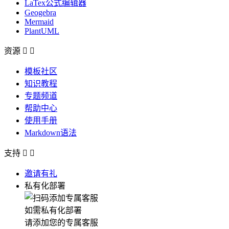
LaTex公式编辑器
Geogebra
Mermaid
PlantUML
资源


模板社区
知识教程
专题频道
帮助中心
使用手册
Markdown语法
支持


邀请有礼
私有化部署
如需私有化部署
请添加您的专属客服