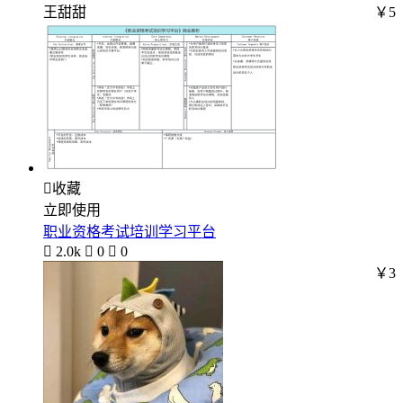
王甜甜
￥5

收藏
立即使用
职业资格考试培训学习平台

2.0k

0

0
￥3