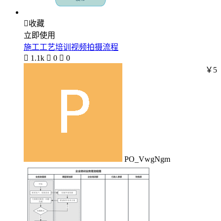

收藏
立即使用
施工工艺培训视频拍摄流程

1.1k

0

0
￥5
PO_VwgNgm