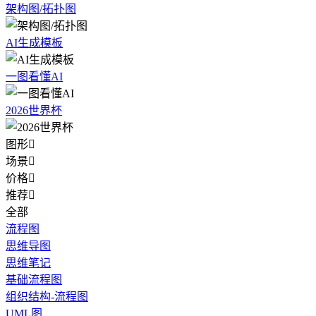
架构图/拓扑图
AI生成模板
一图看懂AI
2026世界杯
图形

场景

价格

推荐

全部
流程图
思维导图
思维笔记
基础流程图
组织结构-流程图
UML图