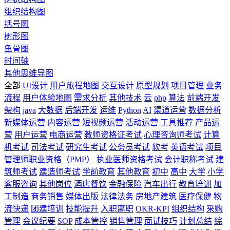
组织结构图
括号图
树形图
鱼骨图
时间轴
其他思维导图
全部
UI设计
用户旅程地图
交互设计
原型规划
项目管理
业务
流程
用户体验地图
需求分析
其他技术
云
php
算法
前端开发
架构
java
大数据
后端开发
运维
Python
AI
渠道运营
数据分析
新媒体运营
内容运营
短视频运营
活动运营
工具推荐
产品运
营
用户运营
电商运营
教师资格证考试
心理咨询师考试
计算
机考试
司法考试
研究生考试
公务员考试
软考
英语考试
项目
管理师职业资格（PMP）
执业医师资格考试
会计职称考试
建
筑师考试
建造师考试
学前教育
其他教育
初中
高中
大学
小学
客服咨询
其他岗位
酒店餐饮
金融保险
汽车出行
教育培训
加
工制造
商务销售
媒体出版
法律法务
房地产建筑
医疗保健
物
流快递
团建培训
技能提升
入职离职
OKR-KPI
组织结构
采购
管理
会议纪要
SOP
成本管控
销售管理
面试技巧
计划总结
综