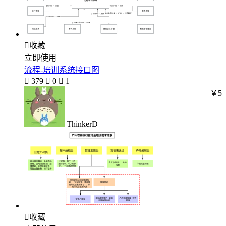

收藏
立即使用
流程-培训系统接口图

379

0

1
￥5
ThinkerD

收藏