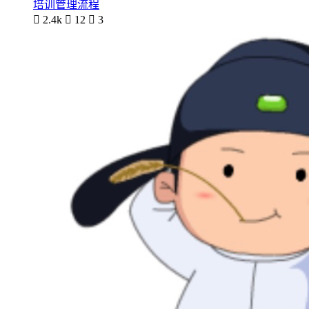
培训管理流程

2.4k

12

3