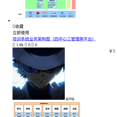

收藏
立即使用
培训系统业务架构图（四中心三管理两平台）

1.8k

0

0
￥5
gong