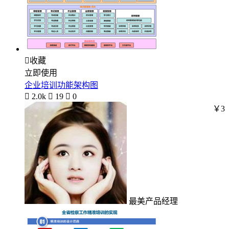

收藏
立即使用
企业培训功能架构图

2.0k

19

0
￥3
最美产品经理