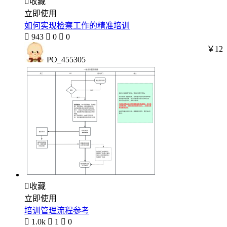

收藏
立即使用
如何实现检察工作的精准培训

943

0

0
￥12
PO_455305

收藏
立即使用
培训管理流程参考

1.0k

1

0