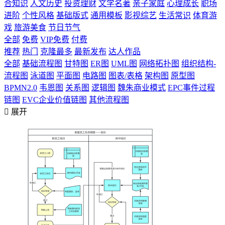
合知识
人文历史
投资理财
文学名著
亲子家庭
心理成长
职场
进阶
个性风格
基础版式
通用模板
影视综艺
生活常识
体育游
戏
旅游美食
节日节气
全部
免费
VIP免费
付费
推荐
热门
克隆最多
最新发布
达人作品
全部
基础流程图
甘特图
ER图
UML图
网络拓扑图
组织结构-
流程图
泳道图
平面图
电路图
图表/表格
架构图
原型图
BPMN2.0
韦恩图
关系图
逻辑图
魏朱商业模式
EPC事件过程
链图
EVC企业价值链图
其他流程图

展开