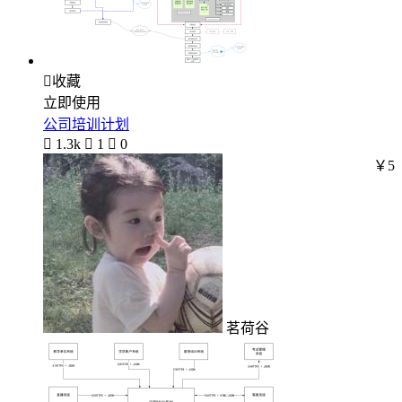

收藏
立即使用
公司培训计划

1.3k

1

0
￥5
茗荷谷