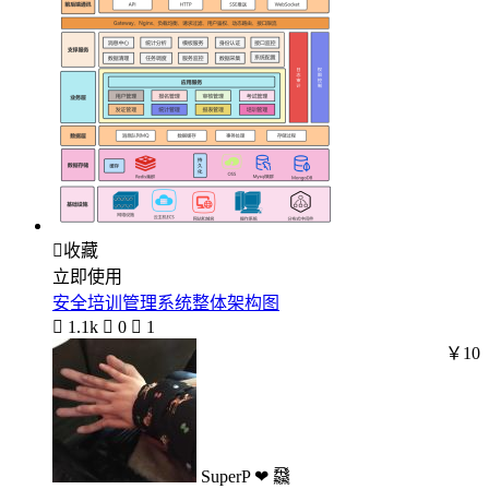

收藏
立即使用
安全培训管理系统整体架构图

1.1k

0

1
￥10
SuperP ❤ 飝