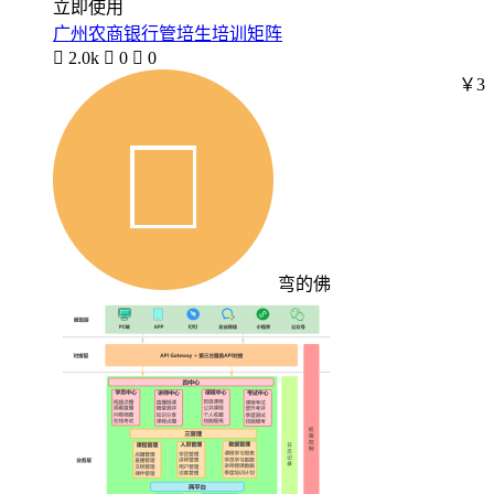
立即使用
广州农商银行管培生培训矩阵

2.0k

0

0
￥3
弯的佛