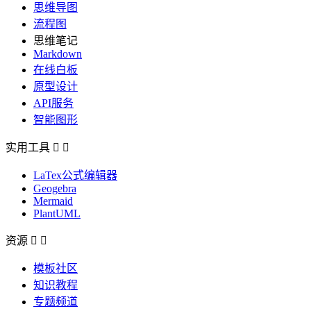
思维导图
流程图
思维笔记
Markdown
在线白板
原型设计
API服务
智能图形
实用工具


LaTex公式编辑器
Geogebra
Mermaid
PlantUML
资源


模板社区
知识教程
专题频道