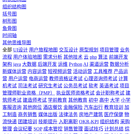
组织结构图
括号图
树形图
鱼骨图
时间轴
其他思维导图
全部
UI设计
用户旅程地图
交互设计
原型规划
项目管理
业务
流程
用户体验地图
需求分析
其他技术
云
php
算法
前端开发
架构
java
大数据
后端开发
运维
Python
AI
渠道运营
数据分析
新媒体运营
内容运营
短视频运营
活动运营
工具推荐
产品运
营
用户运营
电商运营
教师资格证考试
心理咨询师考试
计算
机考试
司法考试
研究生考试
公务员考试
软考
英语考试
项目
管理师职业资格（PMP）
执业医师资格考试
会计职称考试
建
筑师考试
建造师考试
学前教育
其他教育
初中
高中
大学
小学
客服咨询
其他岗位
酒店餐饮
金融保险
汽车出行
教育培训
加
工制造
商务销售
媒体出版
法律法务
房地产建筑
医疗保健
物
流快递
团建培训
技能提升
入职离职
OKR-KPI
组织结构
采购
管理
会议纪要
SOP
成本管控
销售管理
面试技巧
计划总结
综