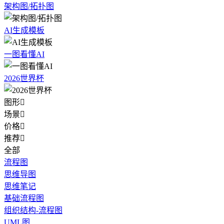
架构图/拓扑图
AI生成模板
一图看懂AI
2026世界杯
图形

场景

价格

推荐

全部
流程图
思维导图
思维笔记
基础流程图
组织结构-流程图
UML图