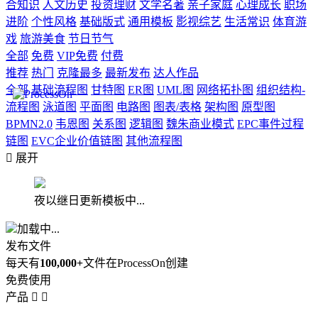
合知识
人文历史
投资理财
文学名著
亲子家庭
心理成长
职场
进阶
个性风格
基础版式
通用模板
影视综艺
生活常识
体育游
戏
旅游美食
节日节气
全部
免费
VIP免费
付费
推荐
热门
克隆最多
最新发布
达人作品
全部
基础流程图
甘特图
ER图
UML图
网络拓扑图
组织结构-
流程图
泳道图
平面图
电路图
图表/表格
架构图
原型图
BPMN2.0
韦恩图
关系图
逻辑图
魏朱商业模式
EPC事件过程
链图
EVC企业价值链图
其他流程图

展开
夜以继日更新模板中...
加载中...
发布文件
每天有
100,000+
文件在ProcessOn创建
免费使用
产品

