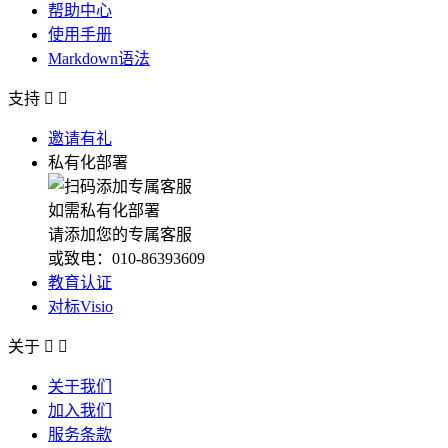
帮助中心
使用手册
Markdown语法
支持


邀请有礼
私有化部署
如需私有化部署
请添加您的专属客服
或致电：010-86393609
教育认证
对标Visio
关于


关于我们
加入我们
服务条款