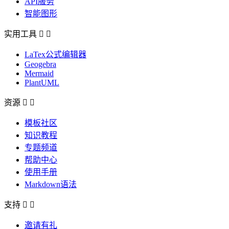
API服务
智能图形
实用工具


LaTex公式编辑器
Geogebra
Mermaid
PlantUML
资源


模板社区
知识教程
专题频道
帮助中心
使用手册
Markdown语法
支持


邀请有礼