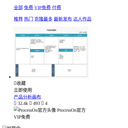
全部
免费
VIP免费
付费
推荐
热门
克隆最多
最新发布
达人作品

收藏
立即使用
产品分析画布

32.4k

493

4
ProcessOn官方
VIP免费