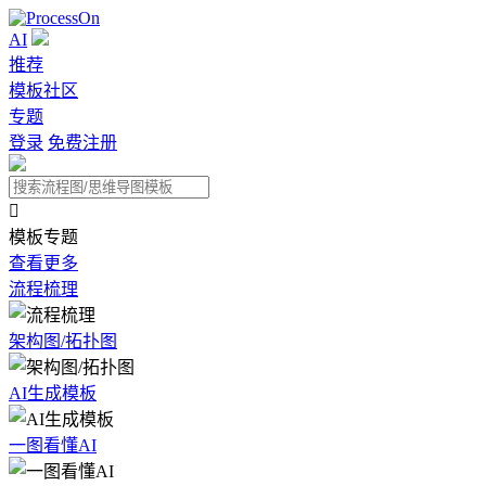
AI
推荐
模板社区
专题
登录
免费注册

模板专题
查看更多
流程梳理
架构图/拓扑图
AI生成模板
一图看懂AI