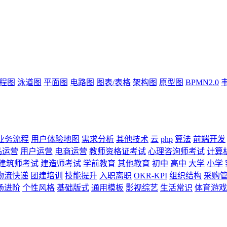
流程图
泳道图
平面图
电路图
图表/表格
架构图
原型图
BPMN2.0
业务流程
用户体验地图
需求分析
其他技术
云
php
算法
前端开发
品运营
用户运营
电商运营
教师资格证考试
心理咨询师考试
计算
建筑师考试
建造师考试
学前教育
其他教育
初中
高中
大学
小学
物流快递
团建培训
技能提升
入职离职
OKR-KPI
组织结构
采购
场进阶
个性风格
基础版式
通用模板
影视综艺
生活常识
体育游戏