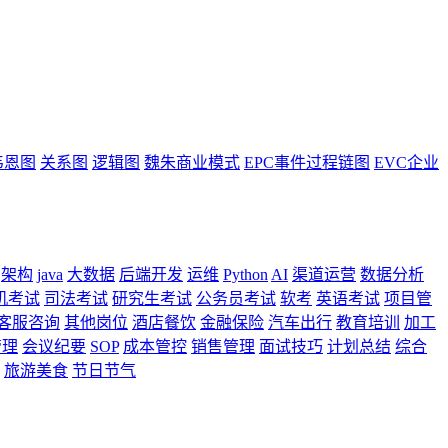
韦恩图
关系图
逻辑图
魏朱商业模式
EPC事件过程链图
EVC企业
架构
java
大数据
后端开发
运维
Python
AI
渠道运营
数据分析
机考试
司法考试
研究生考试
公务员考试
软考
英语考试
项目管
客服咨询
其他岗位
酒店餐饮
金融保险
汽车出行
教育培训
加工
管理
会议纪要
SOP
成本管控
销售管理
面试技巧
计划总结
综合
旅游美食
节日节气