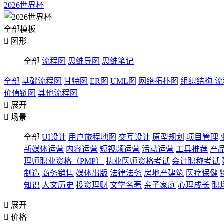
2026世界杯
全部模板

图形
全部
流程图
思维导图
思维笔记
全部
基础流程图
甘特图
ER图
UML图
网络拓扑图
组织结构-
价值链图
其他流程图

展开

场景
全部
UI设计
用户旅程地图
交互设计
原型规划
项目管理
新媒体运营
内容运营
短视频运营
活动运营
工具推荐
产
理师职业资格（PMP）
执业医师资格考试
会计职称考试
制造
商务销售
媒体出版
法律法务
房地产建筑
医疗保健
知识
人文历史
投资理财
文学名著
亲子家庭
心理成长
职

展开

价格