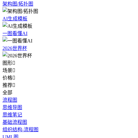
架构图/拓扑图
AI生成模板
一图看懂AI
2026世界杯
图形

场景

价格

推荐

全部
流程图
思维导图
思维笔记
基础流程图
组织结构-流程图
UML图