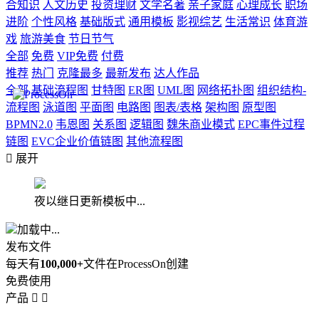
合知识
人文历史
投资理财
文学名著
亲子家庭
心理成长
职场
进阶
个性风格
基础版式
通用模板
影视综艺
生活常识
体育游
戏
旅游美食
节日节气
全部
免费
VIP免费
付费
推荐
热门
克隆最多
最新发布
达人作品
全部
基础流程图
甘特图
ER图
UML图
网络拓扑图
组织结构-
流程图
泳道图
平面图
电路图
图表/表格
架构图
原型图
BPMN2.0
韦恩图
关系图
逻辑图
魏朱商业模式
EPC事件过程
链图
EVC企业价值链图
其他流程图

展开
夜以继日更新模板中...
加载中...
发布文件
每天有
100,000+
文件在ProcessOn创建
免费使用
产品

