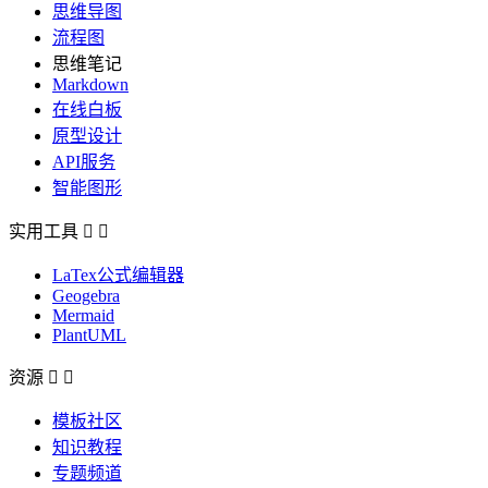
思维导图
流程图
思维笔记
Markdown
在线白板
原型设计
API服务
智能图形
实用工具


LaTex公式编辑器
Geogebra
Mermaid
PlantUML
资源


模板社区
知识教程
专题频道