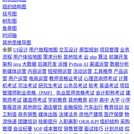
组织结构图
括号图
树形图
鱼骨图
时间轴
其他思维导图
全部
UI设计
用户旅程地图
交互设计
原型规划
项目管理
业务
流程
用户体验地图
需求分析
其他技术
云
php
算法
前端开发
架构
java
大数据
后端开发
运维
Python
AI
渠道运营
数据分析
新媒体运营
内容运营
短视频运营
活动运营
工具推荐
产品运
营
用户运营
电商运营
教师资格证考试
心理咨询师考试
计算
机考试
司法考试
研究生考试
公务员考试
软考
英语考试
项目
管理师职业资格（PMP）
执业医师资格考试
会计职称考试
建
筑师考试
建造师考试
学前教育
其他教育
初中
高中
大学
小学
客服咨询
其他岗位
酒店餐饮
金融保险
汽车出行
教育培训
加
工制造
商务销售
媒体出版
法律法务
房地产建筑
医疗保健
物
流快递
团建培训
技能提升
入职离职
OKR-KPI
组织结构
采购
管理
会议纪要
SOP
成本管控
销售管理
面试技巧
计划总结
综