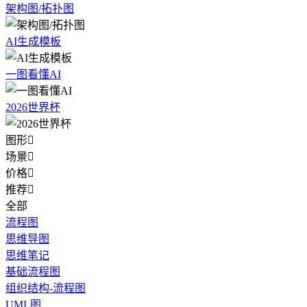
架构图/拓扑图
AI生成模板
一图看懂AI
2026世界杯
图形

场景

价格

推荐

全部
流程图
思维导图
思维笔记
基础流程图
组织结构-流程图
UML图