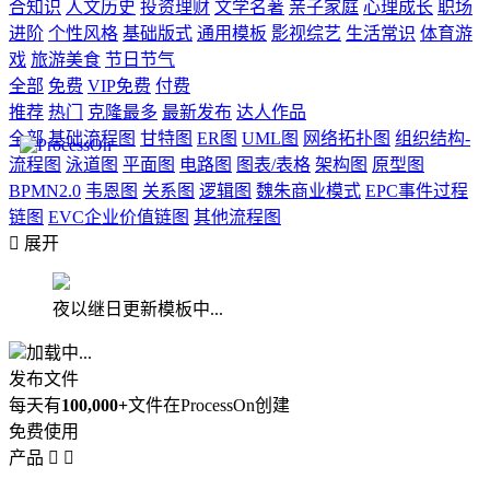
合知识
人文历史
投资理财
文学名著
亲子家庭
心理成长
职场
进阶
个性风格
基础版式
通用模板
影视综艺
生活常识
体育游
戏
旅游美食
节日节气
全部
免费
VIP免费
付费
推荐
热门
克隆最多
最新发布
达人作品
全部
基础流程图
甘特图
ER图
UML图
网络拓扑图
组织结构-
流程图
泳道图
平面图
电路图
图表/表格
架构图
原型图
BPMN2.0
韦恩图
关系图
逻辑图
魏朱商业模式
EPC事件过程
链图
EVC企业价值链图
其他流程图

展开
夜以继日更新模板中...
加载中...
发布文件
每天有
100,000+
文件在ProcessOn创建
免费使用
产品

