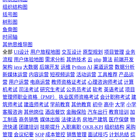
组织结构图
括号图
树形图
鱼骨图
时间轴
其他思维导图
全部
UI设计
用户旅程地图
交互设计
原型规划
项目管理
业务
流程
用户体验地图
需求分析
其他技术
云
php
算法
前端开发
架构
java
大数据
后端开发
运维
Python
AI
渠道运营
数据分析
新媒体运营
内容运营
短视频运营
活动运营
工具推荐
产品运
营
用户运营
电商运营
教师资格证考试
心理咨询师考试
计算
机考试
司法考试
研究生考试
公务员考试
软考
英语考试
项目
管理师职业资格（PMP）
执业医师资格考试
会计职称考试
建
筑师考试
建造师考试
学前教育
其他教育
初中
高中
大学
小学
客服咨询
其他岗位
酒店餐饮
金融保险
汽车出行
教育培训
加
工制造
商务销售
媒体出版
法律法务
房地产建筑
医疗保健
物
流快递
团建培训
技能提升
入职离职
OKR-KPI
组织结构
采购
管理
会议纪要
SOP
成本管控
销售管理
面试技巧
计划总结
综