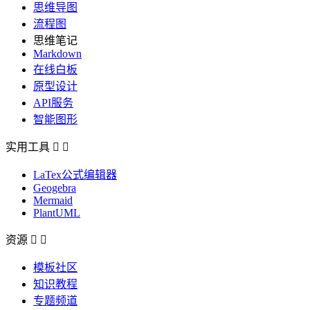
思维导图
流程图
思维笔记
Markdown
在线白板
原型设计
API服务
智能图形
实用工具


LaTex公式编辑器
Geogebra
Mermaid
PlantUML
资源


模板社区
知识教程
专题频道