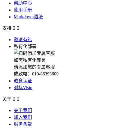
帮助中心
使用手册
Markdown语法
支持


邀请有礼
私有化部署
如需私有化部署
请添加您的专属客服
或致电：010-86393609
教育认证
对标Visio
关于


关于我们
加入我们
服务条款