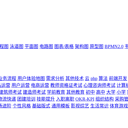
流程图
泳道图
平面图
电路图
图表/表格
架构图
原型图
BPMN2.0
业务流程
用户体验地图
需求分析
其他技术
云
php
算法
前端开发
品运营
用户运营
电商运营
教师资格证考试
心理咨询师考试
计算
建筑师考试
建造师考试
学前教育
其他教育
初中
高中
大学
小学
物流快递
团建培训
技能提升
入职离职
OKR-KPI
组织结构
采购
场进阶
个性风格
基础版式
通用模板
影视综艺
生活常识
体育游戏