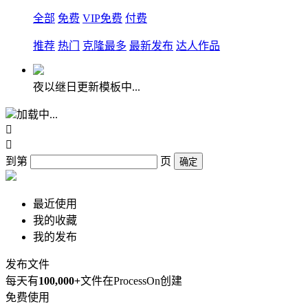
全部
免费
VIP免费
付费
推荐
热门
克隆最多
最新发布
达人作品
夜以继日更新模板中...
加载中...


到第
页
确定
最近使用
我的收藏
我的发布
发布文件
每天有
100,000+
文件在ProcessOn创建
免费使用