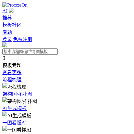
AI
推荐
模板社区
专题
登录
免费注册

模板专题
查看更多
流程梳理
架构图/拓扑图
AI生成模板
一图看懂AI