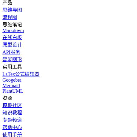
产品
思维导图
流程图
思维笔记
Markdown
在线白板
原型设计
API服务
智能图形
实用工具
LaTex公式编辑器
Geogebra
Mermaid
PlantUML
资源
模板社区
知识教程
专题频道
帮助中心
使用手册