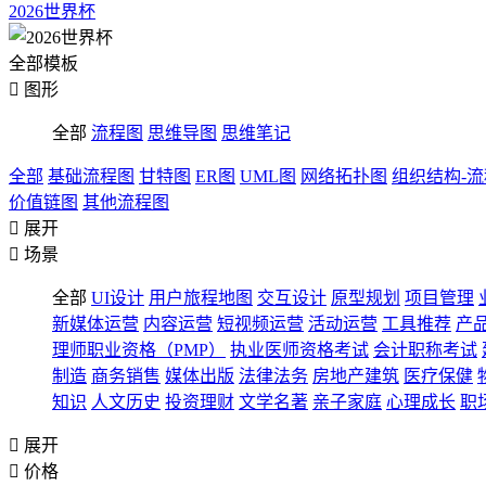
2026世界杯
全部模板

图形
全部
流程图
思维导图
思维笔记
全部
基础流程图
甘特图
ER图
UML图
网络拓扑图
组织结构-
价值链图
其他流程图

展开

场景
全部
UI设计
用户旅程地图
交互设计
原型规划
项目管理
新媒体运营
内容运营
短视频运营
活动运营
工具推荐
产
理师职业资格（PMP）
执业医师资格考试
会计职称考试
制造
商务销售
媒体出版
法律法务
房地产建筑
医疗保健
知识
人文历史
投资理财
文学名著
亲子家庭
心理成长
职

展开

价格