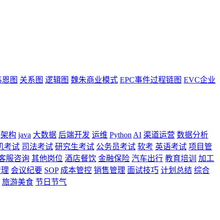
韦恩图
关系图
逻辑图
魏朱商业模式
EPC事件过程链图
EVC企业
架构
java
大数据
后端开发
运维
Python
AI
渠道运营
数据分析
机考试
司法考试
研究生考试
公务员考试
软考
英语考试
项目管
客服咨询
其他岗位
酒店餐饮
金融保险
汽车出行
教育培训
加工
管理
会议纪要
SOP
成本管控
销售管理
面试技巧
计划总结
综合
旅游美食
节日节气