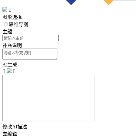

图形选择
思维导图
主题
补充说明
AI生成


修改AI描述
去编辑