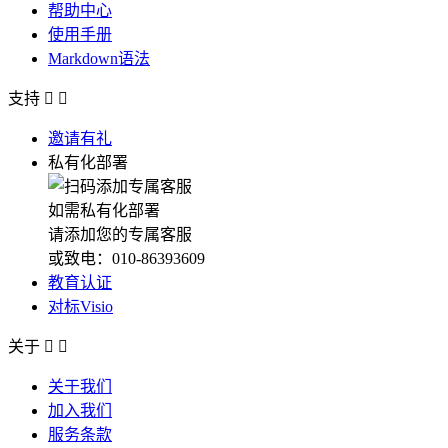
帮助中心
使用手册
Markdown语法
支持


邀请有礼
私有化部署
如需私有化部署
请添加您的专属客服
或致电：010-86393609
教育认证
对标Visio
关于


关于我们
加入我们
服务条款