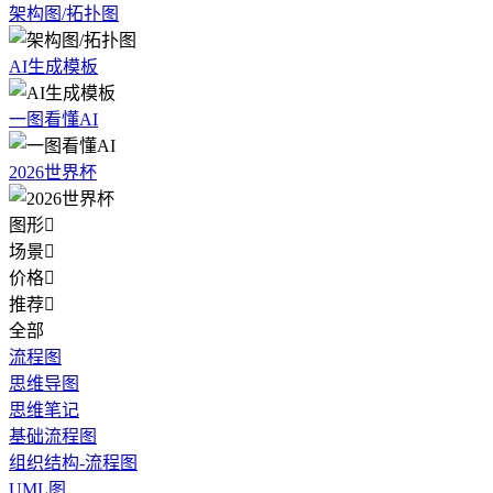
架构图/拓扑图
AI生成模板
一图看懂AI
2026世界杯
图形

场景

价格

推荐

全部
流程图
思维导图
思维笔记
基础流程图
组织结构-流程图
UML图