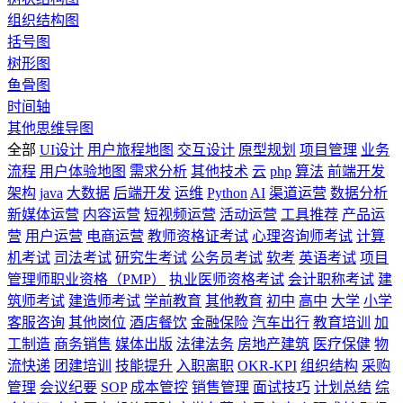
组织结构图
括号图
树形图
鱼骨图
时间轴
其他思维导图
全部
UI设计
用户旅程地图
交互设计
原型规划
项目管理
业务
流程
用户体验地图
需求分析
其他技术
云
php
算法
前端开发
架构
java
大数据
后端开发
运维
Python
AI
渠道运营
数据分析
新媒体运营
内容运营
短视频运营
活动运营
工具推荐
产品运
营
用户运营
电商运营
教师资格证考试
心理咨询师考试
计算
机考试
司法考试
研究生考试
公务员考试
软考
英语考试
项目
管理师职业资格（PMP）
执业医师资格考试
会计职称考试
建
筑师考试
建造师考试
学前教育
其他教育
初中
高中
大学
小学
客服咨询
其他岗位
酒店餐饮
金融保险
汽车出行
教育培训
加
工制造
商务销售
媒体出版
法律法务
房地产建筑
医疗保健
物
流快递
团建培训
技能提升
入职离职
OKR-KPI
组织结构
采购
管理
会议纪要
SOP
成本管控
销售管理
面试技巧
计划总结
综