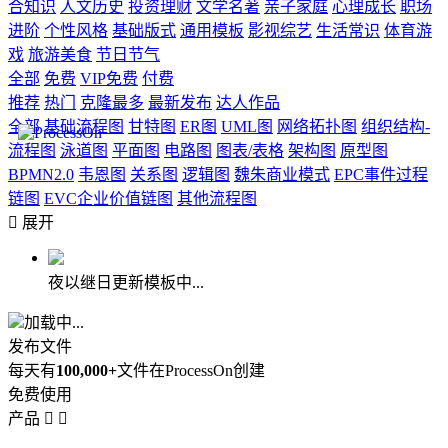
合知识
人文历史
投资理财
文学名著
亲子家庭
心理成长
职场
进阶
个性风格
基础版式
通用模板
影视综艺
生活常识
体育游
戏
旅游美食
节日节气
全部
免费
VIP免费
付费
推荐
热门
克隆最多
最新发布
达人作品
全部
基础流程图
甘特图
ER图
UML图
网络拓扑图
组织结构-
流程图
泳道图
平面图
电路图
图表/表格
架构图
原型图
BPMN2.0
韦恩图
关系图
逻辑图
魏朱商业模式
EPC事件过程
链图
EVC企业价值链图
其他流程图

展开
夜以继日更新模板中...
加载中...
发布文件
每天有
100,000+
文件在ProcessOn创建
免费使用
产品

