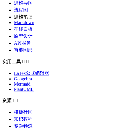
思维导图
流程图
思维笔记
Markdown
在线白板
原型设计
API服务
智能图形
实用工具


LaTex公式编辑器
Geogebra
Mermaid
PlantUML
资源


模板社区
知识教程
专题频道