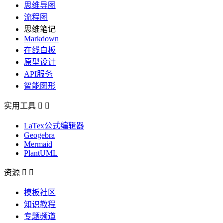
思维导图
流程图
思维笔记
Markdown
在线白板
原型设计
API服务
智能图形
实用工具


LaTex公式编辑器
Geogebra
Mermaid
PlantUML
资源


模板社区
知识教程
专题频道