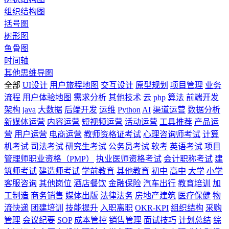
组织结构图
括号图
树形图
鱼骨图
时间轴
其他思维导图
全部
UI设计
用户旅程地图
交互设计
原型规划
项目管理
业务
流程
用户体验地图
需求分析
其他技术
云
php
算法
前端开发
架构
java
大数据
后端开发
运维
Python
AI
渠道运营
数据分析
新媒体运营
内容运营
短视频运营
活动运营
工具推荐
产品运
营
用户运营
电商运营
教师资格证考试
心理咨询师考试
计算
机考试
司法考试
研究生考试
公务员考试
软考
英语考试
项目
管理师职业资格（PMP）
执业医师资格考试
会计职称考试
建
筑师考试
建造师考试
学前教育
其他教育
初中
高中
大学
小学
客服咨询
其他岗位
酒店餐饮
金融保险
汽车出行
教育培训
加
工制造
商务销售
媒体出版
法律法务
房地产建筑
医疗保健
物
流快递
团建培训
技能提升
入职离职
OKR-KPI
组织结构
采购
管理
会议纪要
SOP
成本管控
销售管理
面试技巧
计划总结
综