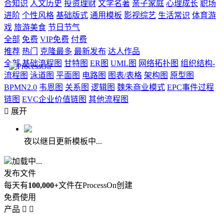
合知识
人文历史
投资理财
文学名著
亲子家庭
心理成长
职场
进阶
个性风格
基础版式
通用模板
影视综艺
生活常识
体育游
戏
旅游美食
节日节气
全部
免费
VIP免费
付费
推荐
热门
克隆最多
最新发布
达人作品
全部
基础流程图
甘特图
ER图
UML图
网络拓扑图
组织结构-
流程图
泳道图
平面图
电路图
图表/表格
架构图
原型图
BPMN2.0
韦恩图
关系图
逻辑图
魏朱商业模式
EPC事件过程
链图
EVC企业价值链图
其他流程图

展开
夜以继日更新模板中...
加载中...
发布文件
每天有
100,000+
文件在ProcessOn创建
免费使用
产品

