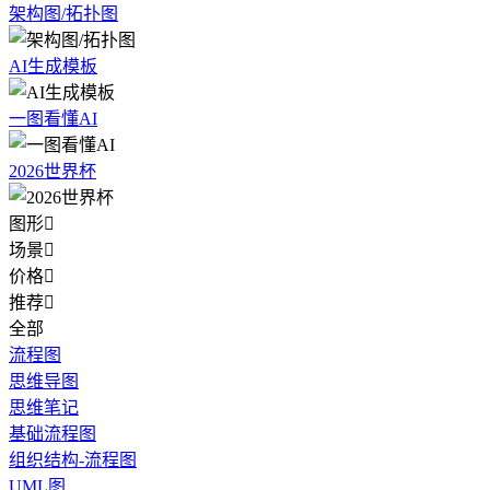
架构图/拓扑图
AI生成模板
一图看懂AI
2026世界杯
图形

场景

价格

推荐

全部
流程图
思维导图
思维笔记
基础流程图
组织结构-流程图
UML图