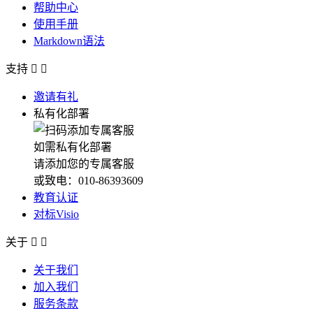
帮助中心
使用手册
Markdown语法
支持


邀请有礼
私有化部署
如需私有化部署
请添加您的专属客服
或致电：010-86393609
教育认证
对标Visio
关于


关于我们
加入我们
服务条款