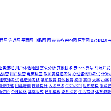
流程图
泳道图
平面图
电路图
图表/表格
架构图
原型图
BPMN2.0
业务流程
用户体验地图
需求分析
其他技术
云
php
算法
前端开发
品运营
用户运营
电商运营
教师资格证考试
心理咨询师考试
计算
建筑师考试
建造师考试
学前教育
其他教育
初中
高中
大学
小学
物流快递
团建培训
技能提升
入职离职
OKR-KPI
组织结构
采购
场进阶
个性风格
基础版式
通用模板
影视综艺
生活常识
体育游戏