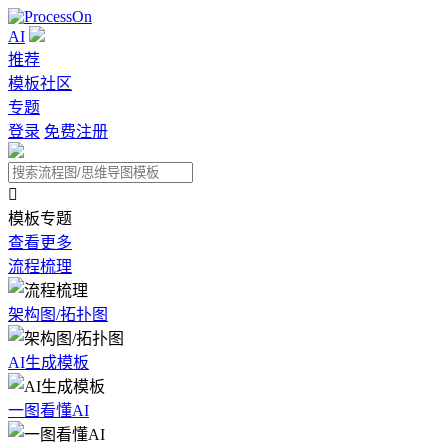
AI
推荐
模板社区
专题
登录
免费注册

模板专题
查看更多
流程梳理
架构图/拓扑图
AI生成模板
一图看懂AI