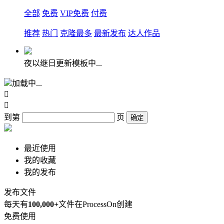
全部
免费
VIP免费
付费
推荐
热门
克隆最多
最新发布
达人作品
夜以继日更新模板中...
加载中...


到第
页
确定
最近使用
我的收藏
我的发布
发布文件
每天有
100,000+
文件在ProcessOn创建
免费使用