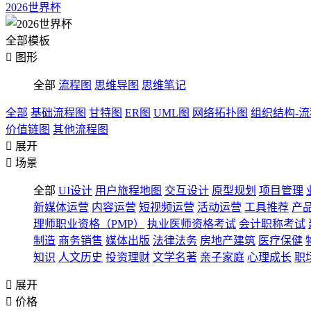
2026世界杯
全部模板

图形
全部
流程图
思维导图
思维笔记
全部
基础流程图
甘特图
ER图
UML图
网络拓扑图
组织结构-
价值链图
其他流程图

展开

场景
全部
UI设计
用户旅程地图
交互设计
原型规划
项目管理
新媒体运营
内容运营
短视频运营
活动运营
工具推荐
产
理师职业资格（PMP）
执业医师资格考试
会计职称考试
制造
商务销售
媒体出版
法律法务
房地产建筑
医疗保健
知识
人文历史
投资理财
文学名著
亲子家庭
心理成长
职

展开

价格