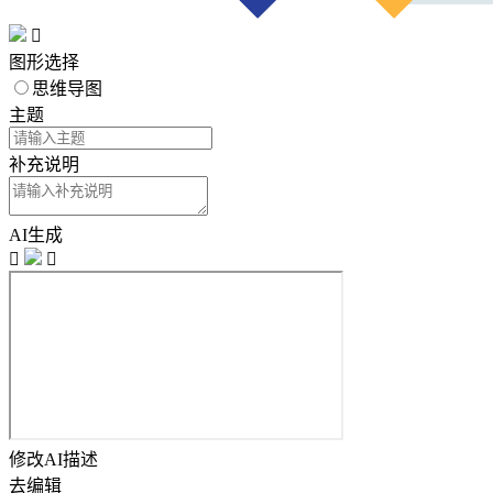

图形选择
思维导图
主题
补充说明
AI生成


修改AI描述
去编辑