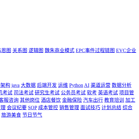
韦恩图
关系图
逻辑图
魏朱商业模式
EPC事件过程链图
EVC企业
架构
java
大数据
后端开发
运维
Python
AI
渠道运营
数据分析
机考试
司法考试
研究生考试
公务员考试
软考
英语考试
项目管
客服咨询
其他岗位
酒店餐饮
金融保险
汽车出行
教育培训
加工
管理
会议纪要
SOP
成本管控
销售管理
面试技巧
计划总结
综合
旅游美食
节日节气