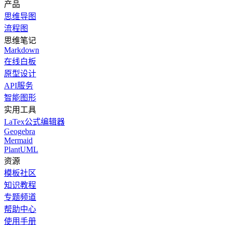
产品
思维导图
流程图
思维笔记
Markdown
在线白板
原型设计
API服务
智能图形
实用工具
LaTex公式编辑器
Geogebra
Mermaid
PlantUML
资源
模板社区
知识教程
专题频道
帮助中心
使用手册