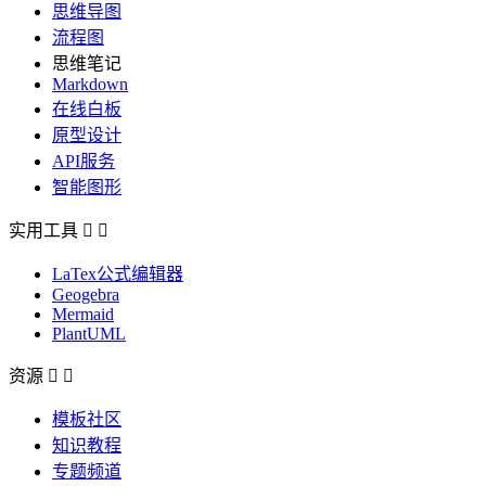
思维导图
流程图
思维笔记
Markdown
在线白板
原型设计
API服务
智能图形
实用工具


LaTex公式编辑器
Geogebra
Mermaid
PlantUML
资源


模板社区
知识教程
专题频道