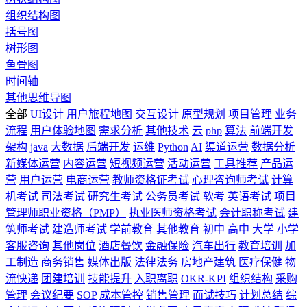
组织结构图
括号图
树形图
鱼骨图
时间轴
其他思维导图
全部
UI设计
用户旅程地图
交互设计
原型规划
项目管理
业务
流程
用户体验地图
需求分析
其他技术
云
php
算法
前端开发
架构
java
大数据
后端开发
运维
Python
AI
渠道运营
数据分析
新媒体运营
内容运营
短视频运营
活动运营
工具推荐
产品运
营
用户运营
电商运营
教师资格证考试
心理咨询师考试
计算
机考试
司法考试
研究生考试
公务员考试
软考
英语考试
项目
管理师职业资格（PMP）
执业医师资格考试
会计职称考试
建
筑师考试
建造师考试
学前教育
其他教育
初中
高中
大学
小学
客服咨询
其他岗位
酒店餐饮
金融保险
汽车出行
教育培训
加
工制造
商务销售
媒体出版
法律法务
房地产建筑
医疗保健
物
流快递
团建培训
技能提升
入职离职
OKR-KPI
组织结构
采购
管理
会议纪要
SOP
成本管控
销售管理
面试技巧
计划总结
综