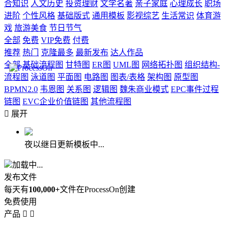
合知识
人文历史
投资理财
文学名著
亲子家庭
心理成长
职场
进阶
个性风格
基础版式
通用模板
影视综艺
生活常识
体育游
戏
旅游美食
节日节气
全部
免费
VIP免费
付费
推荐
热门
克隆最多
最新发布
达人作品
全部
基础流程图
甘特图
ER图
UML图
网络拓扑图
组织结构-
流程图
泳道图
平面图
电路图
图表/表格
架构图
原型图
BPMN2.0
韦恩图
关系图
逻辑图
魏朱商业模式
EPC事件过程
链图
EVC企业价值链图
其他流程图

展开
夜以继日更新模板中...
加载中...
发布文件
每天有
100,000+
文件在ProcessOn创建
免费使用
产品

