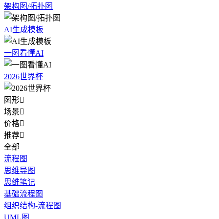
架构图/拓扑图
AI生成模板
一图看懂AI
2026世界杯
图形

场景

价格

推荐

全部
流程图
思维导图
思维笔记
基础流程图
组织结构-流程图
UML图