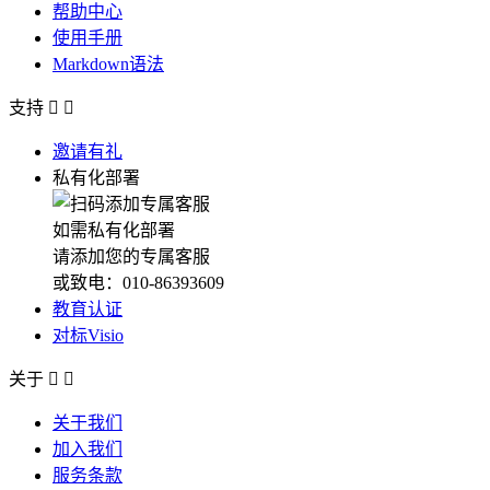
帮助中心
使用手册
Markdown语法
支持


邀请有礼
私有化部署
如需私有化部署
请添加您的专属客服
或致电：010-86393609
教育认证
对标Visio
关于


关于我们
加入我们
服务条款