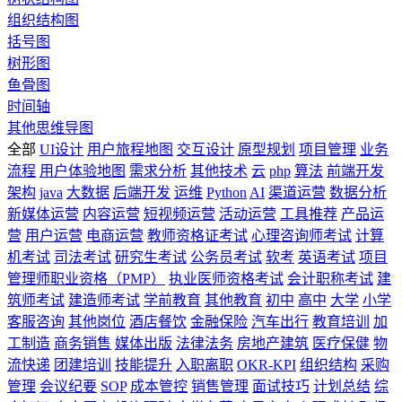
组织结构图
括号图
树形图
鱼骨图
时间轴
其他思维导图
全部
UI设计
用户旅程地图
交互设计
原型规划
项目管理
业务
流程
用户体验地图
需求分析
其他技术
云
php
算法
前端开发
架构
java
大数据
后端开发
运维
Python
AI
渠道运营
数据分析
新媒体运营
内容运营
短视频运营
活动运营
工具推荐
产品运
营
用户运营
电商运营
教师资格证考试
心理咨询师考试
计算
机考试
司法考试
研究生考试
公务员考试
软考
英语考试
项目
管理师职业资格（PMP）
执业医师资格考试
会计职称考试
建
筑师考试
建造师考试
学前教育
其他教育
初中
高中
大学
小学
客服咨询
其他岗位
酒店餐饮
金融保险
汽车出行
教育培训
加
工制造
商务销售
媒体出版
法律法务
房地产建筑
医疗保健
物
流快递
团建培训
技能提升
入职离职
OKR-KPI
组织结构
采购
管理
会议纪要
SOP
成本管控
销售管理
面试技巧
计划总结
综