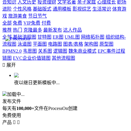
合知识
人文历史
投资理财
文学名著
亲子家庭
心理成长
职场
进阶
个性风格
基础版式
通用模板
影视综艺
生活常识
体育游
戏
旅游美食
节日节气
全部
免费
VIP免费
付费
推荐
热门
克隆最多
最新发布
达人作品
全部
基础流程图
甘特图
ER图
UML图
网络拓扑图
组织结构-
流程图
泳道图
平面图
电路图
图表/表格
架构图
原型图
BPMN2.0
韦恩图
关系图
逻辑图
魏朱商业模式
EPC事件过程
链图
EVC企业价值链图
其他流程图

展开
夜以继日更新模板中...
加载中...
发布文件
每天有
100,000+
文件在ProcessOn创建
免费使用
产品

