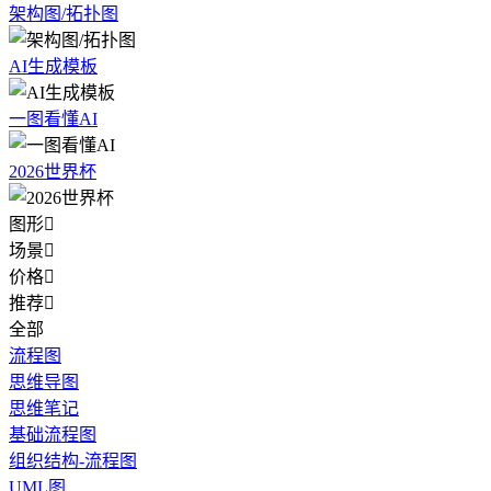
架构图/拓扑图
AI生成模板
一图看懂AI
2026世界杯
图形

场景

价格

推荐

全部
流程图
思维导图
思维笔记
基础流程图
组织结构-流程图
UML图