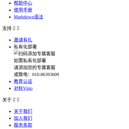
帮助中心
使用手册
Markdown语法
支持


邀请有礼
私有化部署
如需私有化部署
请添加您的专属客服
或致电：010-86393609
教育认证
对标Visio
关于


关于我们
加入我们
服务条款