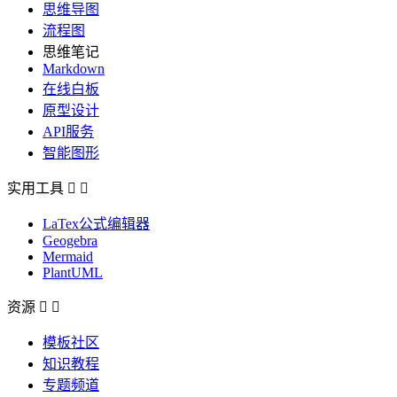
思维导图
流程图
思维笔记
Markdown
在线白板
原型设计
API服务
智能图形
实用工具


LaTex公式编辑器
Geogebra
Mermaid
PlantUML
资源


模板社区
知识教程
专题频道