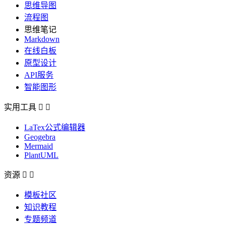
思维导图
流程图
思维笔记
Markdown
在线白板
原型设计
API服务
智能图形
实用工具


LaTex公式编辑器
Geogebra
Mermaid
PlantUML
资源


模板社区
知识教程
专题频道