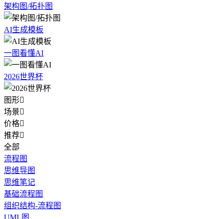
架构图/拓扑图
AI生成模板
一图看懂AI
2026世界杯
图形

场景

价格

推荐

全部
流程图
思维导图
思维笔记
基础流程图
组织结构-流程图
UML图