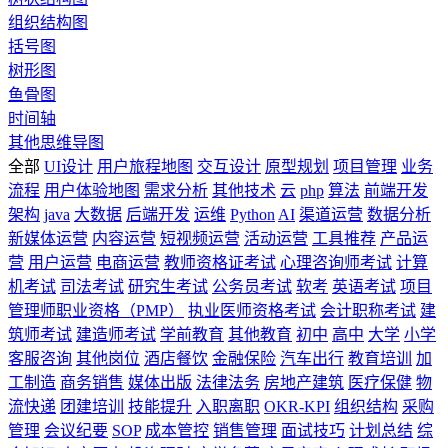
组织结构图
括号图
树形图
鱼骨图
时间轴
其他思维导图
全部
UI设计
用户旅程地图
交互设计
原型规划
项目管理
业务
流程
用户体验地图
需求分析
其他技术
云
php
算法
前端开发
架构
java
大数据
后端开发
运维
Python
AI
渠道运营
数据分析
新媒体运营
内容运营
短视频运营
活动运营
工具推荐
产品运
营
用户运营
电商运营
教师资格证考试
心理咨询师考试
计算
机考试
司法考试
研究生考试
公务员考试
软考
英语考试
项目
管理师职业资格（PMP）
执业医师资格考试
会计职称考试
建
筑师考试
建造师考试
学前教育
其他教育
初中
高中
大学
小学
客服咨询
其他岗位
酒店餐饮
金融保险
汽车出行
教育培训
加
工制造
商务销售
媒体出版
法律法务
房地产建筑
医疗保健
物
流快递
团建培训
技能提升
入职离职
OKR-KPI
组织结构
采购
管理
会议纪要
SOP
成本管控
销售管理
面试技巧
计划总结
综