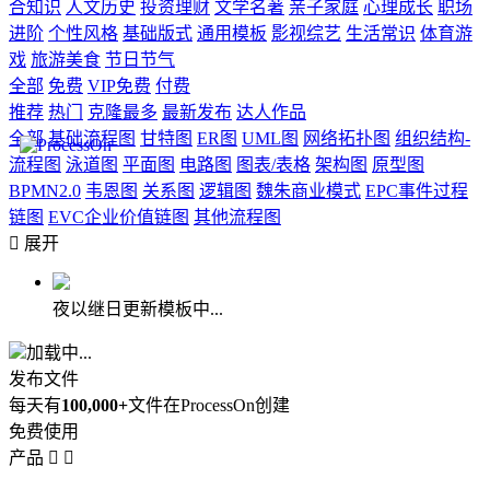
合知识
人文历史
投资理财
文学名著
亲子家庭
心理成长
职场
进阶
个性风格
基础版式
通用模板
影视综艺
生活常识
体育游
戏
旅游美食
节日节气
全部
免费
VIP免费
付费
推荐
热门
克隆最多
最新发布
达人作品
全部
基础流程图
甘特图
ER图
UML图
网络拓扑图
组织结构-
流程图
泳道图
平面图
电路图
图表/表格
架构图
原型图
BPMN2.0
韦恩图
关系图
逻辑图
魏朱商业模式
EPC事件过程
链图
EVC企业价值链图
其他流程图

展开
夜以继日更新模板中...
加载中...
发布文件
每天有
100,000+
文件在ProcessOn创建
免费使用
产品

