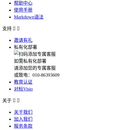
帮助中心
使用手册
Markdown语法
支持


邀请有礼
私有化部署
如需私有化部署
请添加您的专属客服
或致电：010-86393609
教育认证
对标Visio
关于


关于我们
加入我们
服务条款