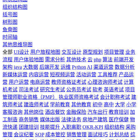
组织结构图
括号图
树形图
鱼骨图
时间轴
其他思维导图
全部
UI设计
用户旅程地图
交互设计
原型规划
项目管理
业务
流程
用户体验地图
需求分析
其他技术
云
php
算法
前端开发
架构
java
大数据
后端开发
运维
Python
AI
渠道运营
数据分析
新媒体运营
内容运营
短视频运营
活动运营
工具推荐
产品运
营
用户运营
电商运营
教师资格证考试
心理咨询师考试
计算
机考试
司法考试
研究生考试
公务员考试
软考
英语考试
项目
管理师职业资格（PMP）
执业医师资格考试
会计职称考试
建
筑师考试
建造师考试
学前教育
其他教育
初中
高中
大学
小学
客服咨询
其他岗位
酒店餐饮
金融保险
汽车出行
教育培训
加
工制造
商务销售
媒体出版
法律法务
房地产建筑
医疗保健
物
流快递
团建培训
技能提升
入职离职
OKR-KPI
组织结构
采购
管理
会议纪要
SOP
成本管控
销售管理
面试技巧
计划总结
综