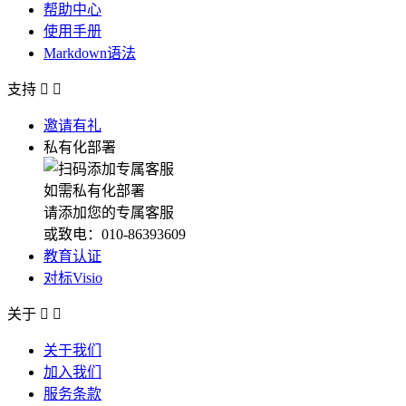
帮助中心
使用手册
Markdown语法
支持


邀请有礼
私有化部署
如需私有化部署
请添加您的专属客服
或致电：010-86393609
教育认证
对标Visio
关于


关于我们
加入我们
服务条款