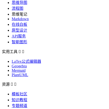
思维导图
流程图
思维笔记
Markdown
在线白板
原型设计
API服务
智能图形
实用工具


LaTex公式编辑器
Geogebra
Mermaid
PlantUML
资源


模板社区
知识教程
专题频道