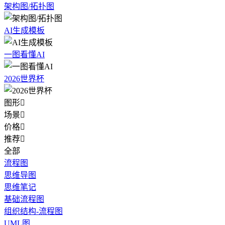
架构图/拓扑图
AI生成模板
一图看懂AI
2026世界杯
图形

场景

价格

推荐

全部
流程图
思维导图
思维笔记
基础流程图
组织结构-流程图
UML图