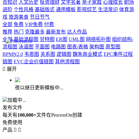
合知识
人文历史
投资理财
文学名著
亲子家庭
心理成长
职场
进阶
个性风格
基础版式
通用模板
影视综艺
生活常识
体育游
戏
旅游美食
节日节气
全部
免费
VIP免费
付费
推荐
热门
克隆最多
最新发布
达人作品
全部
基础流程图
甘特图
ER图
UML图
网络拓扑图
组织结构-
流程图
泳道图
平面图
电路图
图表/表格
架构图
原型图
BPMN2.0
韦恩图
关系图
逻辑图
魏朱商业模式
EPC事件过程
链图
EVC企业价值链图
其他流程图

展开
夜以继日更新模板中...
加载中...
发布文件
每天有
100,000+
文件在ProcessOn创建
免费使用
产品

