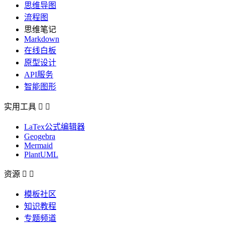
思维导图
流程图
思维笔记
Markdown
在线白板
原型设计
API服务
智能图形
实用工具


LaTex公式编辑器
Geogebra
Mermaid
PlantUML
资源


模板社区
知识教程
专题频道