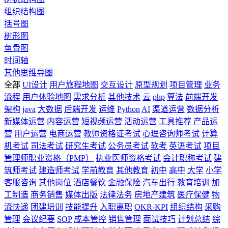
组织结构图
括号图
树形图
鱼骨图
时间轴
其他思维导图
全部
UI设计
用户旅程地图
交互设计
原型规划
项目管理
业务
流程
用户体验地图
需求分析
其他技术
云
php
算法
前端开发
架构
java
大数据
后端开发
运维
Python
AI
渠道运营
数据分析
新媒体运营
内容运营
短视频运营
活动运营
工具推荐
产品运
营
用户运营
电商运营
教师资格证考试
心理咨询师考试
计算
机考试
司法考试
研究生考试
公务员考试
软考
英语考试
项目
管理师职业资格（PMP）
执业医师资格考试
会计职称考试
建
筑师考试
建造师考试
学前教育
其他教育
初中
高中
大学
小学
客服咨询
其他岗位
酒店餐饮
金融保险
汽车出行
教育培训
加
工制造
商务销售
媒体出版
法律法务
房地产建筑
医疗保健
物
流快递
团建培训
技能提升
入职离职
OKR-KPI
组织结构
采购
管理
会议纪要
SOP
成本管控
销售管理
面试技巧
计划总结
综