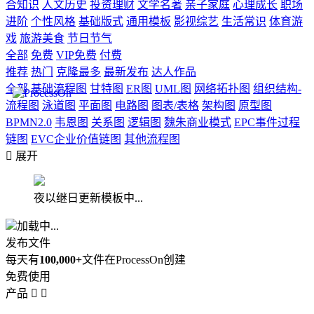
合知识
人文历史
投资理财
文学名著
亲子家庭
心理成长
职场
进阶
个性风格
基础版式
通用模板
影视综艺
生活常识
体育游
戏
旅游美食
节日节气
全部
免费
VIP免费
付费
推荐
热门
克隆最多
最新发布
达人作品
全部
基础流程图
甘特图
ER图
UML图
网络拓扑图
组织结构-
流程图
泳道图
平面图
电路图
图表/表格
架构图
原型图
BPMN2.0
韦恩图
关系图
逻辑图
魏朱商业模式
EPC事件过程
链图
EVC企业价值链图
其他流程图

展开
夜以继日更新模板中...
加载中...
发布文件
每天有
100,000+
文件在ProcessOn创建
免费使用
产品

