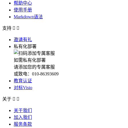
帮助中心
使用手册
Markdown语法
支持


邀请有礼
私有化部署
如需私有化部署
请添加您的专属客服
或致电：010-86393609
教育认证
对标Visio
关于


关于我们
加入我们
服务条款