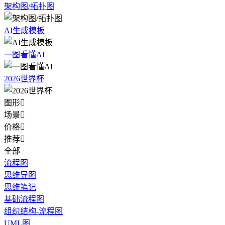
架构图/拓扑图
AI生成模板
一图看懂AI
2026世界杯
图形

场景

价格

推荐

全部
流程图
思维导图
思维笔记
基础流程图
组织结构-流程图
UML图