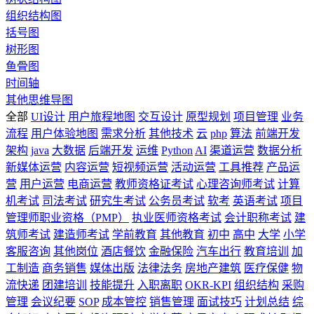
组织结构图
括号图
树形图
鱼骨图
时间轴
其他思维导图
全部
UI设计
用户旅程地图
交互设计
原型规划
项目管理
业务
流程
用户体验地图
需求分析
其他技术
云
php
算法
前端开发
架构
java
大数据
后端开发
运维
Python
AI
渠道运营
数据分析
新媒体运营
内容运营
短视频运营
活动运营
工具推荐
产品运
营
用户运营
电商运营
教师资格证考试
心理咨询师考试
计算
机考试
司法考试
研究生考试
公务员考试
软考
英语考试
项目
管理师职业资格（PMP）
执业医师资格考试
会计职称考试
建
筑师考试
建造师考试
学前教育
其他教育
初中
高中
大学
小学
客服咨询
其他岗位
酒店餐饮
金融保险
汽车出行
教育培训
加
工制造
商务销售
媒体出版
法律法务
房地产建筑
医疗保健
物
流快递
团建培训
技能提升
入职离职
OKR-KPI
组织结构
采购
管理
会议纪要
SOP
成本管控
销售管理
面试技巧
计划总结
综