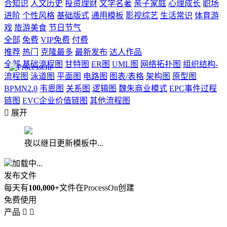
合知识
人文历史
投资理财
文学名著
亲子家庭
心理成长
职场
进阶
个性风格
基础版式
通用模板
影视综艺
生活常识
体育游
戏
旅游美食
节日节气
全部
免费
VIP免费
付费
推荐
热门
克隆最多
最新发布
达人作品
全部
基础流程图
甘特图
ER图
UML图
网络拓扑图
组织结构-
流程图
泳道图
平面图
电路图
图表/表格
架构图
原型图
BPMN2.0
韦恩图
关系图
逻辑图
魏朱商业模式
EPC事件过程
链图
EVC企业价值链图
其他流程图

展开
夜以继日更新模板中...
加载中...
发布文件
每天有
100,000+
文件在ProcessOn创建
免费使用
产品

