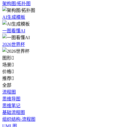
架构图/拓扑图
AI生成模板
一图看懂AI
2026世界杯
图形

场景

价格

推荐

全部
流程图
思维导图
思维笔记
基础流程图
组织结构-流程图
UML图