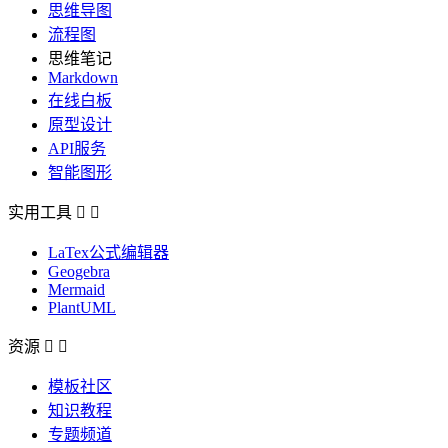
思维导图
流程图
思维笔记
Markdown
在线白板
原型设计
API服务
智能图形
实用工具


LaTex公式编辑器
Geogebra
Mermaid
PlantUML
资源


模板社区
知识教程
专题频道