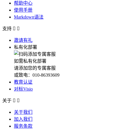
帮助中心
使用手册
Markdown语法
支持


邀请有礼
私有化部署
如需私有化部署
请添加您的专属客服
或致电：010-86393609
教育认证
对标Visio
关于


关于我们
加入我们
服务条款