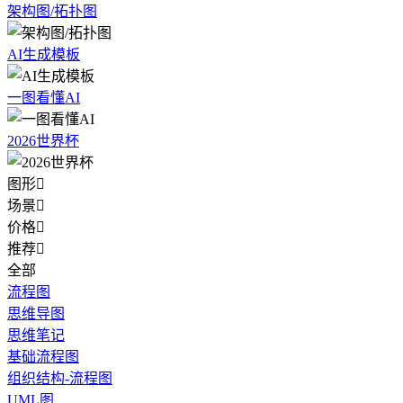
架构图/拓扑图
AI生成模板
一图看懂AI
2026世界杯
图形

场景

价格

推荐

全部
流程图
思维导图
思维笔记
基础流程图
组织结构-流程图
UML图