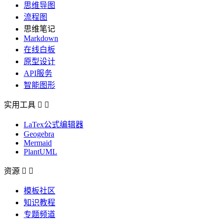
思维导图
流程图
思维笔记
Markdown
在线白板
原型设计
API服务
智能图形
实用工具


LaTex公式编辑器
Geogebra
Mermaid
PlantUML
资源


模板社区
知识教程
专题频道