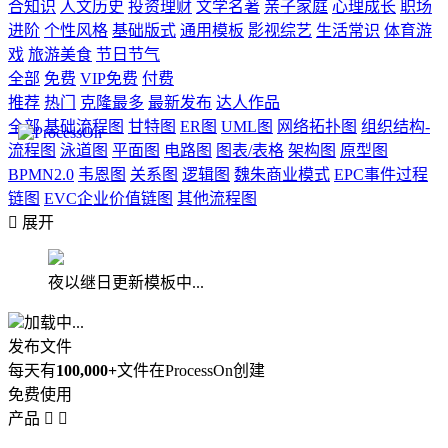
合知识
人文历史
投资理财
文学名著
亲子家庭
心理成长
职场
进阶
个性风格
基础版式
通用模板
影视综艺
生活常识
体育游
戏
旅游美食
节日节气
全部
免费
VIP免费
付费
推荐
热门
克隆最多
最新发布
达人作品
全部
基础流程图
甘特图
ER图
UML图
网络拓扑图
组织结构-
流程图
泳道图
平面图
电路图
图表/表格
架构图
原型图
BPMN2.0
韦恩图
关系图
逻辑图
魏朱商业模式
EPC事件过程
链图
EVC企业价值链图
其他流程图

展开
夜以继日更新模板中...
加载中...
发布文件
每天有
100,000+
文件在ProcessOn创建
免费使用
产品

