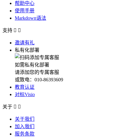
帮助中心
使用手册
Markdown语法
支持


邀请有礼
私有化部署
如需私有化部署
请添加您的专属客服
或致电：010-86393609
教育认证
对标Visio
关于


关于我们
加入我们
服务条款