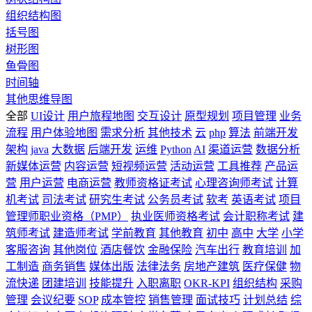
组织结构图
括号图
树形图
鱼骨图
时间轴
其他思维导图
全部
UI设计
用户旅程地图
交互设计
原型规划
项目管理
业务
流程
用户体验地图
需求分析
其他技术
云
php
算法
前端开发
架构
java
大数据
后端开发
运维
Python
AI
渠道运营
数据分析
新媒体运营
内容运营
短视频运营
活动运营
工具推荐
产品运
营
用户运营
电商运营
教师资格证考试
心理咨询师考试
计算
机考试
司法考试
研究生考试
公务员考试
软考
英语考试
项目
管理师职业资格（PMP）
执业医师资格考试
会计职称考试
建
筑师考试
建造师考试
学前教育
其他教育
初中
高中
大学
小学
客服咨询
其他岗位
酒店餐饮
金融保险
汽车出行
教育培训
加
工制造
商务销售
媒体出版
法律法务
房地产建筑
医疗保健
物
流快递
团建培训
技能提升
入职离职
OKR-KPI
组织结构
采购
管理
会议纪要
SOP
成本管控
销售管理
面试技巧
计划总结
综