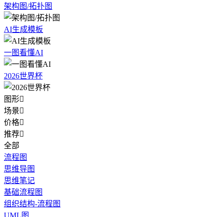
架构图/拓扑图
AI生成模板
一图看懂AI
2026世界杯
图形

场景

价格

推荐

全部
流程图
思维导图
思维笔记
基础流程图
组织结构-流程图
UML图