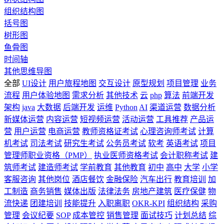
组织结构图
括号图
树形图
鱼骨图
时间轴
其他思维导图
全部
UI设计
用户旅程地图
交互设计
原型规划
项目管理
业务
流程
用户体验地图
需求分析
其他技术
云
php
算法
前端开发
架构
java
大数据
后端开发
运维
Python
AI
渠道运营
数据分析
新媒体运营
内容运营
短视频运营
活动运营
工具推荐
产品运
营
用户运营
电商运营
教师资格证考试
心理咨询师考试
计算
机考试
司法考试
研究生考试
公务员考试
软考
英语考试
项目
管理师职业资格（PMP）
执业医师资格考试
会计职称考试
建
筑师考试
建造师考试
学前教育
其他教育
初中
高中
大学
小学
客服咨询
其他岗位
酒店餐饮
金融保险
汽车出行
教育培训
加
工制造
商务销售
媒体出版
法律法务
房地产建筑
医疗保健
物
流快递
团建培训
技能提升
入职离职
OKR-KPI
组织结构
采购
管理
会议纪要
SOP
成本管控
销售管理
面试技巧
计划总结
综