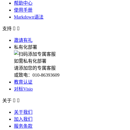
帮助中心
使用手册
Markdown语法
支持


邀请有礼
私有化部署
如需私有化部署
请添加您的专属客服
或致电：010-86393609
教育认证
对标Visio
关于


关于我们
加入我们
服务条款