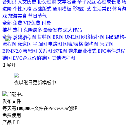
合知识
人文历史
投资理财
文学名著
亲子家庭
心理成长
职场
进阶
个性风格
基础版式
通用模板
影视综艺
生活常识
体育游
戏
旅游美食
节日节气
全部
免费
VIP免费
付费
推荐
热门
克隆最多
最新发布
达人作品
全部
基础流程图
甘特图
ER图
UML图
网络拓扑图
组织结构-
流程图
泳道图
平面图
电路图
图表/表格
架构图
原型图
BPMN2.0
韦恩图
关系图
逻辑图
魏朱商业模式
EPC事件过程
链图
EVC企业价值链图
其他流程图

展开
夜以继日更新模板中...
加载中...
发布文件
每天有
100,000+
文件在ProcessOn创建
免费使用
产品

