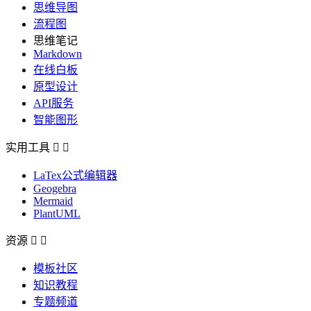
思维导图
流程图
思维笔记
Markdown
在线白板
原型设计
API服务
智能图形
实用工具


LaTex公式编辑器
Geogebra
Mermaid
PlantUML
资源


模板社区
知识教程
专题频道