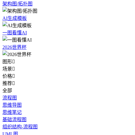
架构图/拓扑图
AI生成模板
一图看懂AI
2026世界杯
图形

场景

价格

推荐

全部
流程图
思维导图
思维笔记
基础流程图
组织结构-流程图
UML图