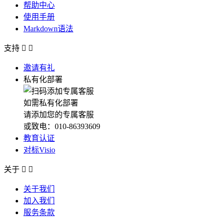
帮助中心
使用手册
Markdown语法
支持


邀请有礼
私有化部署
如需私有化部署
请添加您的专属客服
或致电：010-86393609
教育认证
对标Visio
关于


关于我们
加入我们
服务条款