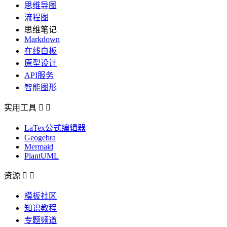
思维导图
流程图
思维笔记
Markdown
在线白板
原型设计
API服务
智能图形
实用工具


LaTex公式编辑器
Geogebra
Mermaid
PlantUML
资源


模板社区
知识教程
专题频道