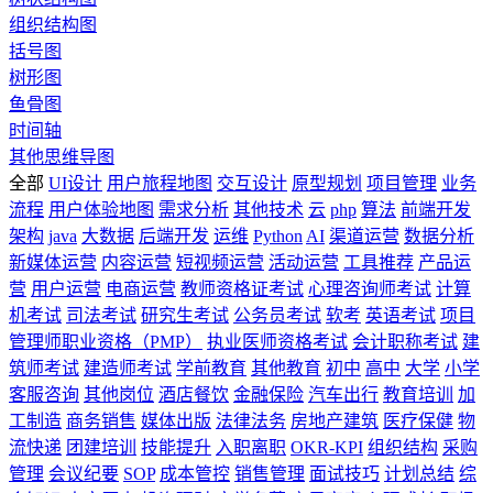
组织结构图
括号图
树形图
鱼骨图
时间轴
其他思维导图
全部
UI设计
用户旅程地图
交互设计
原型规划
项目管理
业务
流程
用户体验地图
需求分析
其他技术
云
php
算法
前端开发
架构
java
大数据
后端开发
运维
Python
AI
渠道运营
数据分析
新媒体运营
内容运营
短视频运营
活动运营
工具推荐
产品运
营
用户运营
电商运营
教师资格证考试
心理咨询师考试
计算
机考试
司法考试
研究生考试
公务员考试
软考
英语考试
项目
管理师职业资格（PMP）
执业医师资格考试
会计职称考试
建
筑师考试
建造师考试
学前教育
其他教育
初中
高中
大学
小学
客服咨询
其他岗位
酒店餐饮
金融保险
汽车出行
教育培训
加
工制造
商务销售
媒体出版
法律法务
房地产建筑
医疗保健
物
流快递
团建培训
技能提升
入职离职
OKR-KPI
组织结构
采购
管理
会议纪要
SOP
成本管控
销售管理
面试技巧
计划总结
综