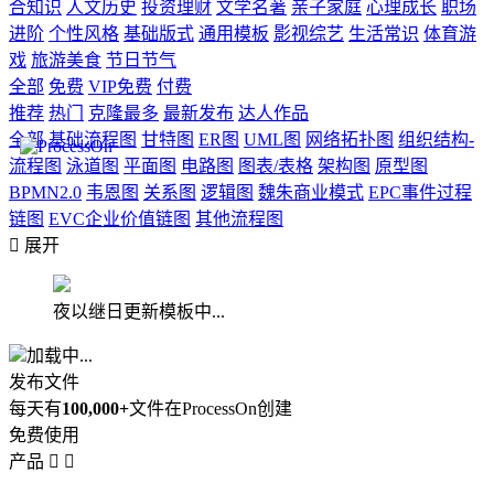
合知识
人文历史
投资理财
文学名著
亲子家庭
心理成长
职场
进阶
个性风格
基础版式
通用模板
影视综艺
生活常识
体育游
戏
旅游美食
节日节气
全部
免费
VIP免费
付费
推荐
热门
克隆最多
最新发布
达人作品
全部
基础流程图
甘特图
ER图
UML图
网络拓扑图
组织结构-
流程图
泳道图
平面图
电路图
图表/表格
架构图
原型图
BPMN2.0
韦恩图
关系图
逻辑图
魏朱商业模式
EPC事件过程
链图
EVC企业价值链图
其他流程图

展开
夜以继日更新模板中...
加载中...
发布文件
每天有
100,000+
文件在ProcessOn创建
免费使用
产品

