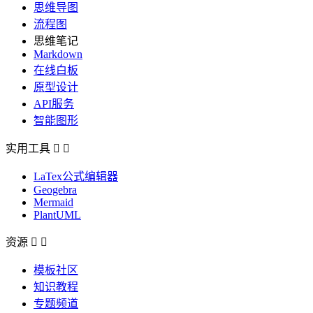
思维导图
流程图
思维笔记
Markdown
在线白板
原型设计
API服务
智能图形
实用工具


LaTex公式编辑器
Geogebra
Mermaid
PlantUML
资源


模板社区
知识教程
专题频道