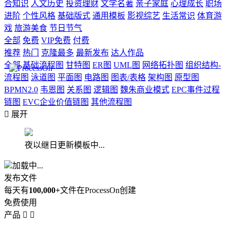
合知识
人文历史
投资理财
文学名著
亲子家庭
心理成长
职场
进阶
个性风格
基础版式
通用模板
影视综艺
生活常识
体育游
戏
旅游美食
节日节气
全部
免费
VIP免费
付费
推荐
热门
克隆最多
最新发布
达人作品
全部
基础流程图
甘特图
ER图
UML图
网络拓扑图
组织结构-
流程图
泳道图
平面图
电路图
图表/表格
架构图
原型图
BPMN2.0
韦恩图
关系图
逻辑图
魏朱商业模式
EPC事件过程
链图
EVC企业价值链图
其他流程图

展开
夜以继日更新模板中...
加载中...
发布文件
每天有
100,000+
文件在ProcessOn创建
免费使用
产品

