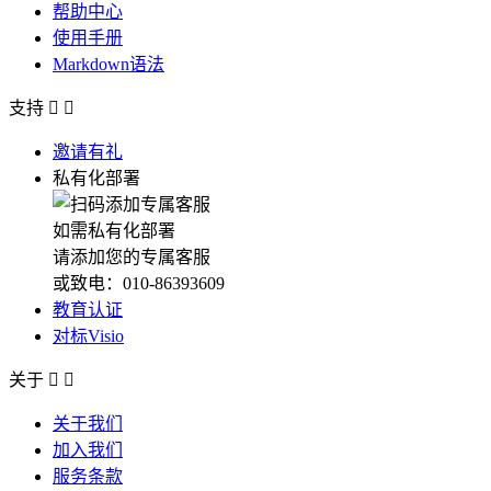
帮助中心
使用手册
Markdown语法
支持


邀请有礼
私有化部署
如需私有化部署
请添加您的专属客服
或致电：010-86393609
教育认证
对标Visio
关于


关于我们
加入我们
服务条款