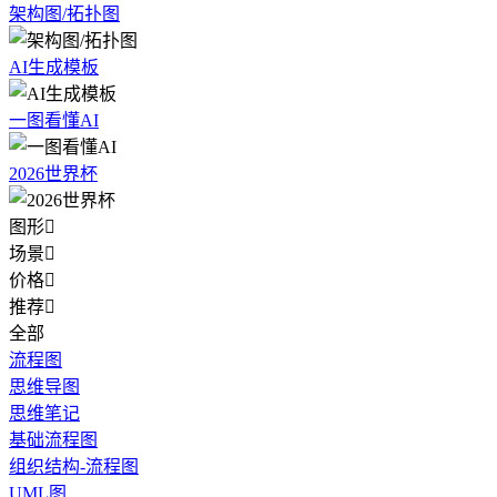
架构图/拓扑图
AI生成模板
一图看懂AI
2026世界杯
图形

场景

价格

推荐

全部
流程图
思维导图
思维笔记
基础流程图
组织结构-流程图
UML图