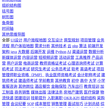
组织结构图
括号图
树形图
鱼骨图
时间轴
其他思维导图
全部
UI设计
用户旅程地图
交互设计
原型规划
项目管理
业务
流程
用户体验地图
需求分析
其他技术
云
php
算法
前端开发
架构
java
大数据
后端开发
运维
Python
AI
渠道运营
数据分析
新媒体运营
内容运营
短视频运营
活动运营
工具推荐
产品运
营
用户运营
电商运营
教师资格证考试
心理咨询师考试
计算
机考试
司法考试
研究生考试
公务员考试
软考
英语考试
项目
管理师职业资格（PMP）
执业医师资格考试
会计职称考试
建
筑师考试
建造师考试
学前教育
其他教育
初中
高中
大学
小学
客服咨询
其他岗位
酒店餐饮
金融保险
汽车出行
教育培训
加
工制造
商务销售
媒体出版
法律法务
房地产建筑
医疗保健
物
流快递
团建培训
技能提升
入职离职
OKR-KPI
组织结构
采购
管理
会议纪要
SOP
成本管控
销售管理
面试技巧
计划总结
综