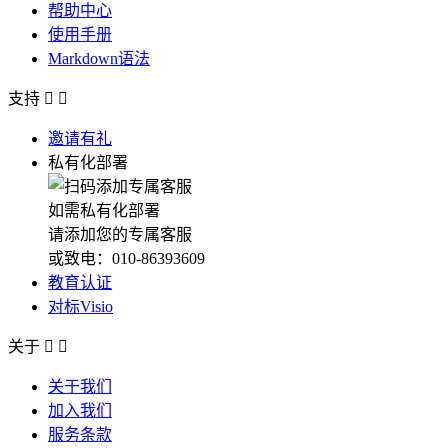
帮助中心
使用手册
Markdown语法
支持


邀请有礼
私有化部署
如需私有化部署
请添加您的专属客服
或致电：010-86393609
教育认证
对标Visio
关于


关于我们
加入我们
服务条款