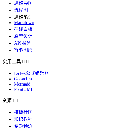
思维导图
流程图
思维笔记
Markdown
在线白板
原型设计
API服务
智能图形
实用工具


LaTex公式编辑器
Geogebra
Mermaid
PlantUML
资源


模板社区
知识教程
专题频道