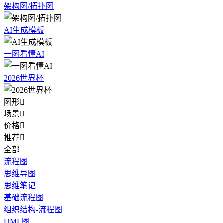
架构图/拓扑图
AI生成模板
一图看懂AI
2026世界杯
图形

场景

价格

推荐

全部
流程图
思维导图
思维笔记
基础流程图
组织结构-流程图
UML图