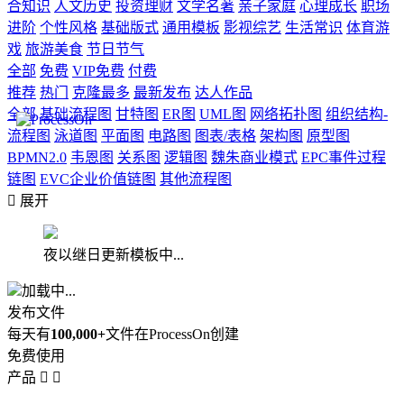
合知识
人文历史
投资理财
文学名著
亲子家庭
心理成长
职场
进阶
个性风格
基础版式
通用模板
影视综艺
生活常识
体育游
戏
旅游美食
节日节气
全部
免费
VIP免费
付费
推荐
热门
克隆最多
最新发布
达人作品
全部
基础流程图
甘特图
ER图
UML图
网络拓扑图
组织结构-
流程图
泳道图
平面图
电路图
图表/表格
架构图
原型图
BPMN2.0
韦恩图
关系图
逻辑图
魏朱商业模式
EPC事件过程
链图
EVC企业价值链图
其他流程图

展开
夜以继日更新模板中...
加载中...
发布文件
每天有
100,000+
文件在ProcessOn创建
免费使用
产品

