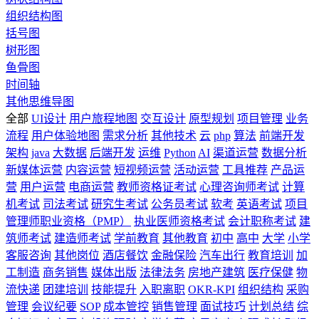
组织结构图
括号图
树形图
鱼骨图
时间轴
其他思维导图
全部
UI设计
用户旅程地图
交互设计
原型规划
项目管理
业务
流程
用户体验地图
需求分析
其他技术
云
php
算法
前端开发
架构
java
大数据
后端开发
运维
Python
AI
渠道运营
数据分析
新媒体运营
内容运营
短视频运营
活动运营
工具推荐
产品运
营
用户运营
电商运营
教师资格证考试
心理咨询师考试
计算
机考试
司法考试
研究生考试
公务员考试
软考
英语考试
项目
管理师职业资格（PMP）
执业医师资格考试
会计职称考试
建
筑师考试
建造师考试
学前教育
其他教育
初中
高中
大学
小学
客服咨询
其他岗位
酒店餐饮
金融保险
汽车出行
教育培训
加
工制造
商务销售
媒体出版
法律法务
房地产建筑
医疗保健
物
流快递
团建培训
技能提升
入职离职
OKR-KPI
组织结构
采购
管理
会议纪要
SOP
成本管控
销售管理
面试技巧
计划总结
综