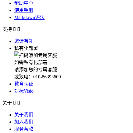
帮助中心
使用手册
Markdown语法
支持


邀请有礼
私有化部署
如需私有化部署
请添加您的专属客服
或致电：010-86393609
教育认证
对标Visio
关于


关于我们
加入我们
服务条款