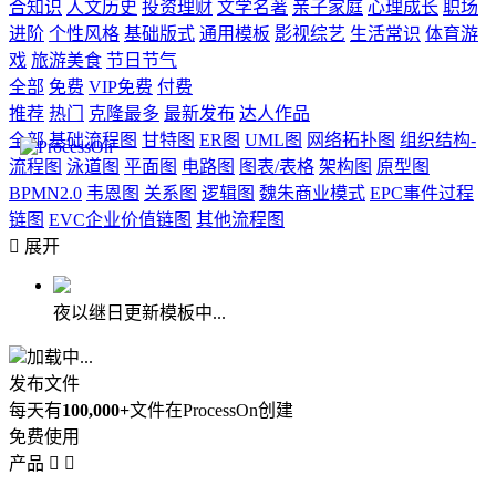
合知识
人文历史
投资理财
文学名著
亲子家庭
心理成长
职场
进阶
个性风格
基础版式
通用模板
影视综艺
生活常识
体育游
戏
旅游美食
节日节气
全部
免费
VIP免费
付费
推荐
热门
克隆最多
最新发布
达人作品
全部
基础流程图
甘特图
ER图
UML图
网络拓扑图
组织结构-
流程图
泳道图
平面图
电路图
图表/表格
架构图
原型图
BPMN2.0
韦恩图
关系图
逻辑图
魏朱商业模式
EPC事件过程
链图
EVC企业价值链图
其他流程图

展开
夜以继日更新模板中...
加载中...
发布文件
每天有
100,000+
文件在ProcessOn创建
免费使用
产品

