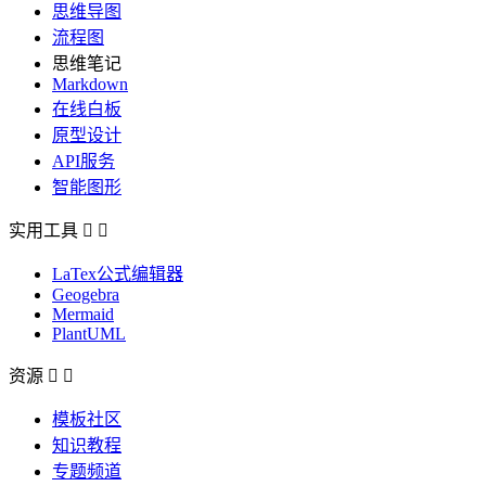
思维导图
流程图
思维笔记
Markdown
在线白板
原型设计
API服务
智能图形
实用工具


LaTex公式编辑器
Geogebra
Mermaid
PlantUML
资源


模板社区
知识教程
专题频道