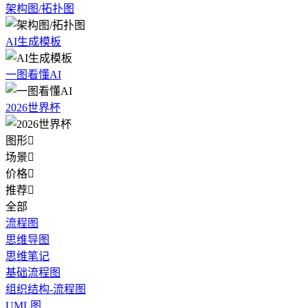
架构图/拓扑图
AI生成模板
一图看懂AI
2026世界杯
图形

场景

价格

推荐

全部
流程图
思维导图
思维笔记
基础流程图
组织结构-流程图
UML图