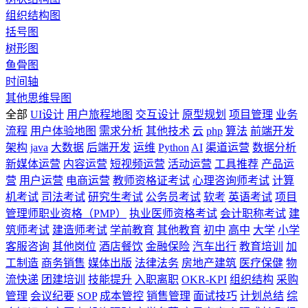
组织结构图
括号图
树形图
鱼骨图
时间轴
其他思维导图
全部
UI设计
用户旅程地图
交互设计
原型规划
项目管理
业务
流程
用户体验地图
需求分析
其他技术
云
php
算法
前端开发
架构
java
大数据
后端开发
运维
Python
AI
渠道运营
数据分析
新媒体运营
内容运营
短视频运营
活动运营
工具推荐
产品运
营
用户运营
电商运营
教师资格证考试
心理咨询师考试
计算
机考试
司法考试
研究生考试
公务员考试
软考
英语考试
项目
管理师职业资格（PMP）
执业医师资格考试
会计职称考试
建
筑师考试
建造师考试
学前教育
其他教育
初中
高中
大学
小学
客服咨询
其他岗位
酒店餐饮
金融保险
汽车出行
教育培训
加
工制造
商务销售
媒体出版
法律法务
房地产建筑
医疗保健
物
流快递
团建培训
技能提升
入职离职
OKR-KPI
组织结构
采购
管理
会议纪要
SOP
成本管控
销售管理
面试技巧
计划总结
综