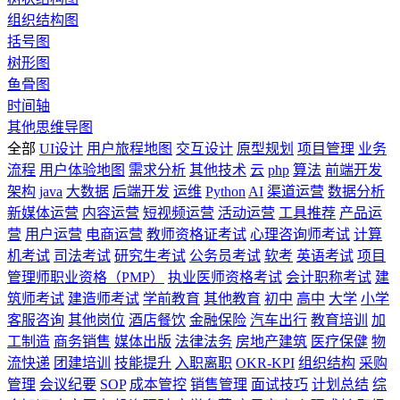
组织结构图
括号图
树形图
鱼骨图
时间轴
其他思维导图
全部
UI设计
用户旅程地图
交互设计
原型规划
项目管理
业务
流程
用户体验地图
需求分析
其他技术
云
php
算法
前端开发
架构
java
大数据
后端开发
运维
Python
AI
渠道运营
数据分析
新媒体运营
内容运营
短视频运营
活动运营
工具推荐
产品运
营
用户运营
电商运营
教师资格证考试
心理咨询师考试
计算
机考试
司法考试
研究生考试
公务员考试
软考
英语考试
项目
管理师职业资格（PMP）
执业医师资格考试
会计职称考试
建
筑师考试
建造师考试
学前教育
其他教育
初中
高中
大学
小学
客服咨询
其他岗位
酒店餐饮
金融保险
汽车出行
教育培训
加
工制造
商务销售
媒体出版
法律法务
房地产建筑
医疗保健
物
流快递
团建培训
技能提升
入职离职
OKR-KPI
组织结构
采购
管理
会议纪要
SOP
成本管控
销售管理
面试技巧
计划总结
综