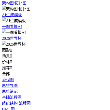
架构图/拓扑图
AI生成模板
一图看懂AI
2026世界杯
图形

场景

价格

推荐

全部
流程图
思维导图
思维笔记
基础流程图
组织结构-流程图
UML图