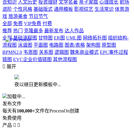
合知识
人文历史
投资理财
文学名著
亲子家庭
心理成长
职场
进阶
个性风格
基础版式
通用模板
影视综艺
生活常识
体育游
戏
旅游美食
节日节气
全部
免费
VIP免费
付费
推荐
热门
克隆最多
最新发布
达人作品
全部
基础流程图
甘特图
ER图
UML图
网络拓扑图
组织结构-
流程图
泳道图
平面图
电路图
图表/表格
架构图
原型图
BPMN2.0
韦恩图
关系图
逻辑图
魏朱商业模式
EPC事件过程
链图
EVC企业价值链图
其他流程图

展开
夜以继日更新模板中...
加载中...
发布文件
每天有
100,000+
文件在ProcessOn创建
免费使用
产品

