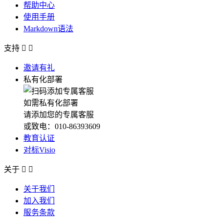
帮助中心
使用手册
Markdown语法
支持


邀请有礼
私有化部署
如需私有化部署
请添加您的专属客服
或致电：010-86393609
教育认证
对标Visio
关于


关于我们
加入我们
服务条款