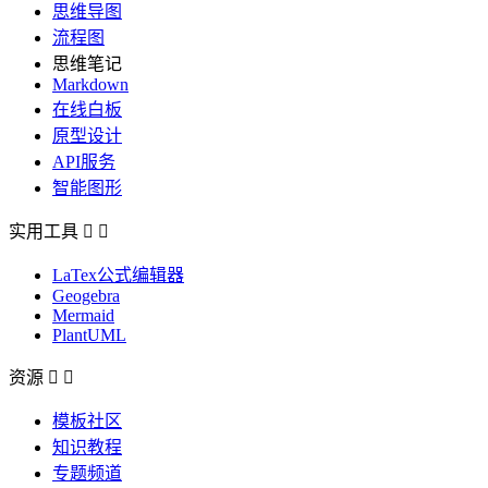
思维导图
流程图
思维笔记
Markdown
在线白板
原型设计
API服务
智能图形
实用工具


LaTex公式编辑器
Geogebra
Mermaid
PlantUML
资源


模板社区
知识教程
专题频道