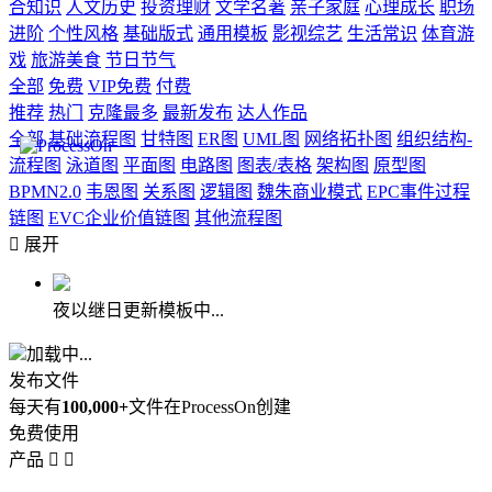
合知识
人文历史
投资理财
文学名著
亲子家庭
心理成长
职场
进阶
个性风格
基础版式
通用模板
影视综艺
生活常识
体育游
戏
旅游美食
节日节气
全部
免费
VIP免费
付费
推荐
热门
克隆最多
最新发布
达人作品
全部
基础流程图
甘特图
ER图
UML图
网络拓扑图
组织结构-
流程图
泳道图
平面图
电路图
图表/表格
架构图
原型图
BPMN2.0
韦恩图
关系图
逻辑图
魏朱商业模式
EPC事件过程
链图
EVC企业价值链图
其他流程图

展开
夜以继日更新模板中...
加载中...
发布文件
每天有
100,000+
文件在ProcessOn创建
免费使用
产品

