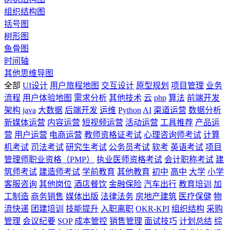
组织结构图
括号图
树形图
鱼骨图
时间轴
其他思维导图
全部
UI设计
用户旅程地图
交互设计
原型规划
项目管理
业务
流程
用户体验地图
需求分析
其他技术
云
php
算法
前端开发
架构
java
大数据
后端开发
运维
Python
AI
渠道运营
数据分析
新媒体运营
内容运营
短视频运营
活动运营
工具推荐
产品运
营
用户运营
电商运营
教师资格证考试
心理咨询师考试
计算
机考试
司法考试
研究生考试
公务员考试
软考
英语考试
项目
管理师职业资格（PMP）
执业医师资格考试
会计职称考试
建
筑师考试
建造师考试
学前教育
其他教育
初中
高中
大学
小学
客服咨询
其他岗位
酒店餐饮
金融保险
汽车出行
教育培训
加
工制造
商务销售
媒体出版
法律法务
房地产建筑
医疗保健
物
流快递
团建培训
技能提升
入职离职
OKR-KPI
组织结构
采购
管理
会议纪要
SOP
成本管控
销售管理
面试技巧
计划总结
综