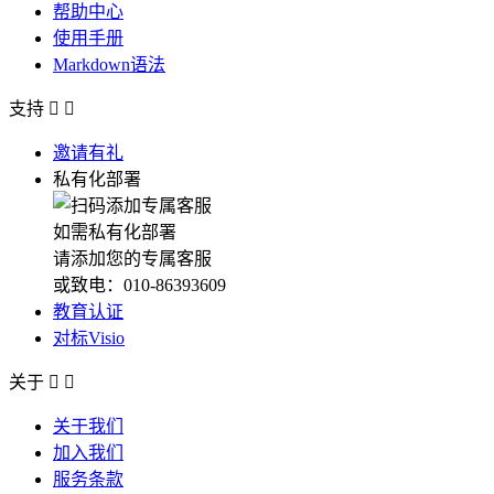
帮助中心
使用手册
Markdown语法
支持


邀请有礼
私有化部署
如需私有化部署
请添加您的专属客服
或致电：010-86393609
教育认证
对标Visio
关于


关于我们
加入我们
服务条款