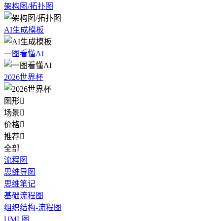
架构图/拓扑图
AI生成模板
一图看懂AI
2026世界杯
图形

场景

价格

推荐

全部
流程图
思维导图
思维笔记
基础流程图
组织结构-流程图
UML图