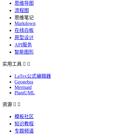
思维导图
流程图
思维笔记
Markdown
在线白板
原型设计
API服务
智能图形
实用工具


LaTex公式编辑器
Geogebra
Mermaid
PlantUML
资源


模板社区
知识教程
专题频道