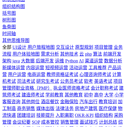
组织结构图
括号图
树形图
鱼骨图
时间轴
其他思维导图
全部
UI设计
用户旅程地图
交互设计
原型规划
项目管理
业务
流程
用户体验地图
需求分析
其他技术
云
php
算法
前端开发
架构
java
大数据
后端开发
运维
Python
AI
渠道运营
数据分析
新媒体运营
内容运营
短视频运营
活动运营
工具推荐
产品运
营
用户运营
电商运营
教师资格证考试
心理咨询师考试
计算
机考试
司法考试
研究生考试
公务员考试
软考
英语考试
项目
管理师职业资格（PMP）
执业医师资格考试
会计职称考试
建
筑师考试
建造师考试
学前教育
其他教育
初中
高中
大学
小学
客服咨询
其他岗位
酒店餐饮
金融保险
汽车出行
教育培训
加
工制造
商务销售
媒体出版
法律法务
房地产建筑
医疗保健
物
流快递
团建培训
技能提升
入职离职
OKR-KPI
组织结构
采购
管理
会议纪要
SOP
成本管控
销售管理
面试技巧
计划总结
综