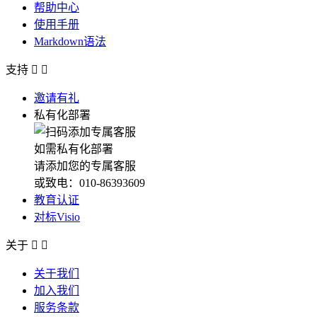
帮助中心
使用手册
Markdown语法
支持


邀请有礼
私有化部署
如需私有化部署
请添加您的专属客服
或致电：010-86393609
教育认证
对标Visio
关于


关于我们
加入我们
服务条款