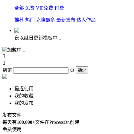
全部
免费
VIP免费
付费
推荐
热门
克隆最多
最新发布
达人作品
夜以继日更新模板中...
加载中...


到第
页
确定
最近使用
我的收藏
我的发布
发布文件
每天有
100,000+
文件在ProcessOn创建
免费使用