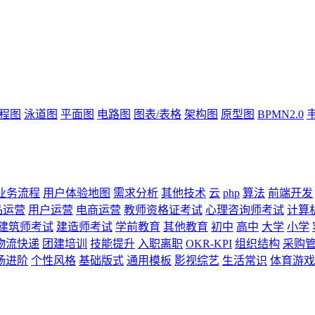
流程图
泳道图
平面图
电路图
图表/表格
架构图
原型图
BPMN2.0
业务流程
用户体验地图
需求分析
其他技术
云
php
算法
前端开发
品运营
用户运营
电商运营
教师资格证考试
心理咨询师考试
计算
建筑师考试
建造师考试
学前教育
其他教育
初中
高中
大学
小学
物流快递
团建培训
技能提升
入职离职
OKR-KPI
组织结构
采购
场进阶
个性风格
基础版式
通用模板
影视综艺
生活常识
体育游戏