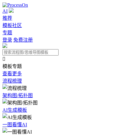
AI
推荐
模板社区
专题
登录
免费注册

模板专题
查看更多
流程梳理
架构图/拓扑图
AI生成模板
一图看懂AI