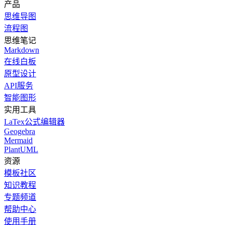
产品
思维导图
流程图
思维笔记
Markdown
在线白板
原型设计
API服务
智能图形
实用工具
LaTex公式编辑器
Geogebra
Mermaid
PlantUML
资源
模板社区
知识教程
专题频道
帮助中心
使用手册