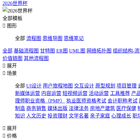
2026世界杯
全部模板

图形
全部
流程图
思维导图
思维笔记
全部
基础流程图
甘特图
ER图
UML图
网络拓扑图
组织结构-
价值链图
其他流程图

展开

场景
全部
UI设计
用户旅程地图
交互设计
原型规划
项目管理
新媒体运营
内容运营
短视频运营
活动运营
工具推荐
产
理师职业资格（PMP）
执业医师资格考试
会计职称考试
制造
商务销售
媒体出版
法律法务
房地产建筑
医疗保健
知识
人文历史
投资理财
文学名著
亲子家庭
心理成长
职

展开

价格