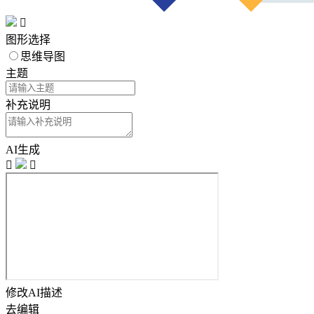

图形选择
思维导图
主题
补充说明
AI生成


修改AI描述
去编辑