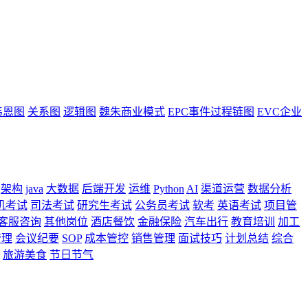
韦恩图
关系图
逻辑图
魏朱商业模式
EPC事件过程链图
EVC企业
架构
java
大数据
后端开发
运维
Python
AI
渠道运营
数据分析
机考试
司法考试
研究生考试
公务员考试
软考
英语考试
项目管
客服咨询
其他岗位
酒店餐饮
金融保险
汽车出行
教育培训
加工
管理
会议纪要
SOP
成本管控
销售管理
面试技巧
计划总结
综合
旅游美食
节日节气