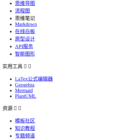
思维导图
流程图
思维笔记
Markdown
在线白板
原型设计
API服务
智能图形
实用工具


LaTex公式编辑器
Geogebra
Mermaid
PlantUML
资源


模板社区
知识教程
专题频道