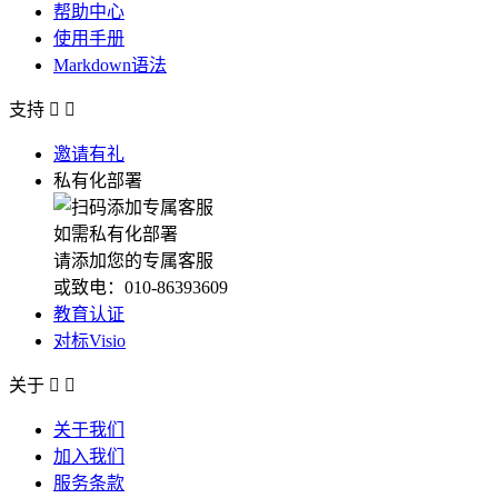
帮助中心
使用手册
Markdown语法
支持


邀请有礼
私有化部署
如需私有化部署
请添加您的专属客服
或致电：010-86393609
教育认证
对标Visio
关于


关于我们
加入我们
服务条款