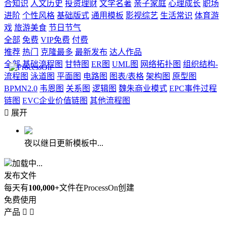
合知识
人文历史
投资理财
文学名著
亲子家庭
心理成长
职场
进阶
个性风格
基础版式
通用模板
影视综艺
生活常识
体育游
戏
旅游美食
节日节气
全部
免费
VIP免费
付费
推荐
热门
克隆最多
最新发布
达人作品
全部
基础流程图
甘特图
ER图
UML图
网络拓扑图
组织结构-
流程图
泳道图
平面图
电路图
图表/表格
架构图
原型图
BPMN2.0
韦恩图
关系图
逻辑图
魏朱商业模式
EPC事件过程
链图
EVC企业价值链图
其他流程图

展开
夜以继日更新模板中...
加载中...
发布文件
每天有
100,000+
文件在ProcessOn创建
免费使用
产品

