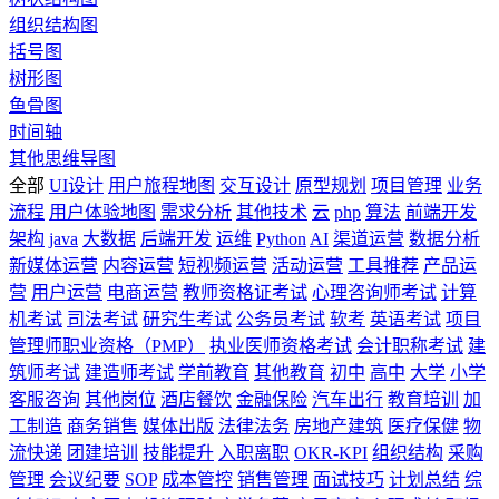
组织结构图
括号图
树形图
鱼骨图
时间轴
其他思维导图
全部
UI设计
用户旅程地图
交互设计
原型规划
项目管理
业务
流程
用户体验地图
需求分析
其他技术
云
php
算法
前端开发
架构
java
大数据
后端开发
运维
Python
AI
渠道运营
数据分析
新媒体运营
内容运营
短视频运营
活动运营
工具推荐
产品运
营
用户运营
电商运营
教师资格证考试
心理咨询师考试
计算
机考试
司法考试
研究生考试
公务员考试
软考
英语考试
项目
管理师职业资格（PMP）
执业医师资格考试
会计职称考试
建
筑师考试
建造师考试
学前教育
其他教育
初中
高中
大学
小学
客服咨询
其他岗位
酒店餐饮
金融保险
汽车出行
教育培训
加
工制造
商务销售
媒体出版
法律法务
房地产建筑
医疗保健
物
流快递
团建培训
技能提升
入职离职
OKR-KPI
组织结构
采购
管理
会议纪要
SOP
成本管控
销售管理
面试技巧
计划总结
综