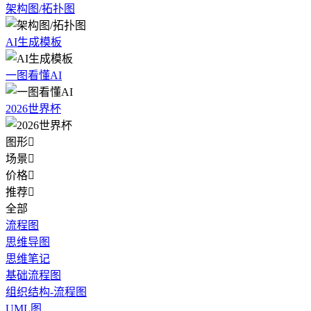
架构图/拓扑图
AI生成模板
一图看懂AI
2026世界杯
图形

场景

价格

推荐

全部
流程图
思维导图
思维笔记
基础流程图
组织结构-流程图
UML图