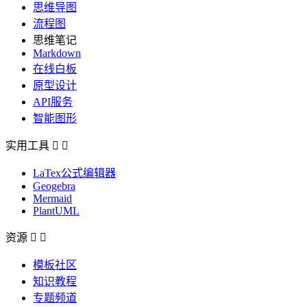
思维导图
流程图
思维笔记
Markdown
在线白板
原型设计
API服务
智能图形
实用工具


LaTex公式编辑器
Geogebra
Mermaid
PlantUML
资源


模板社区
知识教程
专题频道