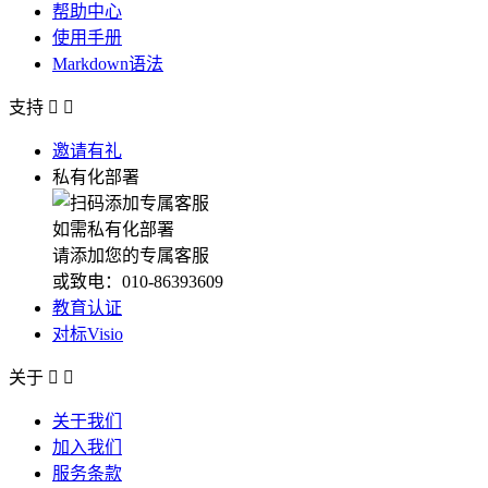
帮助中心
使用手册
Markdown语法
支持


邀请有礼
私有化部署
如需私有化部署
请添加您的专属客服
或致电：010-86393609
教育认证
对标Visio
关于


关于我们
加入我们
服务条款