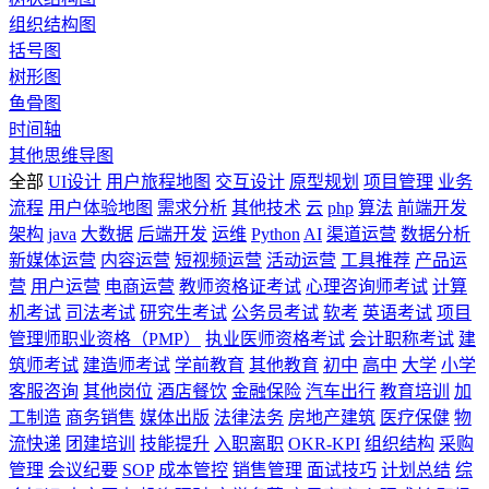
组织结构图
括号图
树形图
鱼骨图
时间轴
其他思维导图
全部
UI设计
用户旅程地图
交互设计
原型规划
项目管理
业务
流程
用户体验地图
需求分析
其他技术
云
php
算法
前端开发
架构
java
大数据
后端开发
运维
Python
AI
渠道运营
数据分析
新媒体运营
内容运营
短视频运营
活动运营
工具推荐
产品运
营
用户运营
电商运营
教师资格证考试
心理咨询师考试
计算
机考试
司法考试
研究生考试
公务员考试
软考
英语考试
项目
管理师职业资格（PMP）
执业医师资格考试
会计职称考试
建
筑师考试
建造师考试
学前教育
其他教育
初中
高中
大学
小学
客服咨询
其他岗位
酒店餐饮
金融保险
汽车出行
教育培训
加
工制造
商务销售
媒体出版
法律法务
房地产建筑
医疗保健
物
流快递
团建培训
技能提升
入职离职
OKR-KPI
组织结构
采购
管理
会议纪要
SOP
成本管控
销售管理
面试技巧
计划总结
综