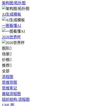
架构图/拓扑图
AI生成模板
一图看懂AI
2026世界杯
图形

场景

价格

推荐

全部
流程图
思维导图
思维笔记
基础流程图
组织结构-流程图
UML图