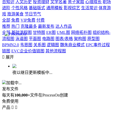
合知识
人文历史
投资理财
文学名著
亲子家庭
心理成长
职场
进阶
个性风格
基础版式
通用模板
影视综艺
生活常识
体育游
戏
旅游美食
节日节气
全部
免费
VIP免费
付费
推荐
热门
克隆最多
最新发布
达人作品
全部
基础流程图
甘特图
ER图
UML图
网络拓扑图
组织结构-
流程图
泳道图
平面图
电路图
图表/表格
架构图
原型图
BPMN2.0
韦恩图
关系图
逻辑图
魏朱商业模式
EPC事件过程
链图
EVC企业价值链图
其他流程图

展开
夜以继日更新模板中...
加载中...
发布文件
每天有
100,000+
文件在ProcessOn创建
免费使用
产品

