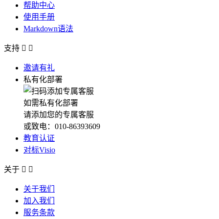
帮助中心
使用手册
Markdown语法
支持


邀请有礼
私有化部署
如需私有化部署
请添加您的专属客服
或致电：010-86393609
教育认证
对标Visio
关于


关于我们
加入我们
服务条款