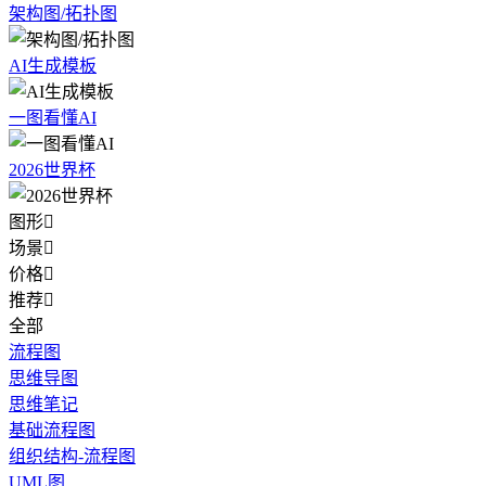
架构图/拓扑图
AI生成模板
一图看懂AI
2026世界杯
图形

场景

价格

推荐

全部
流程图
思维导图
思维笔记
基础流程图
组织结构-流程图
UML图