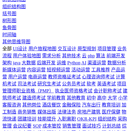
组织结构图
括号图
树形图
鱼骨图
时间轴
其他思维导图
全部
UI设计
用户旅程地图
交互设计
原型规划
项目管理
业务
流程
用户体验地图
需求分析
其他技术
云
php
算法
前端开发
架构
java
大数据
后端开发
运维
Python
AI
渠道运营
数据分析
新媒体运营
内容运营
短视频运营
活动运营
工具推荐
产品运
营
用户运营
电商运营
教师资格证考试
心理咨询师考试
计算
机考试
司法考试
研究生考试
公务员考试
软考
英语考试
项目
管理师职业资格（PMP）
执业医师资格考试
会计职称考试
建
筑师考试
建造师考试
学前教育
其他教育
初中
高中
大学
小学
客服咨询
其他岗位
酒店餐饮
金融保险
汽车出行
教育培训
加
工制造
商务销售
媒体出版
法律法务
房地产建筑
医疗保健
物
流快递
团建培训
技能提升
入职离职
OKR-KPI
组织结构
采购
管理
会议纪要
SOP
成本管控
销售管理
面试技巧
计划总结
综