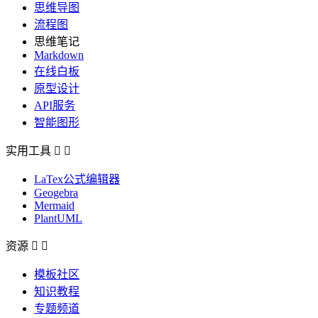
思维导图
流程图
思维笔记
Markdown
在线白板
原型设计
API服务
智能图形
实用工具


LaTex公式编辑器
Geogebra
Mermaid
PlantUML
资源


模板社区
知识教程
专题频道