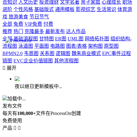
合知识
人文历史
投资理财
文学名著
亲子家庭
心理成长
职场
进阶
个性风格
基础版式
通用模板
影视综艺
生活常识
体育游
戏
旅游美食
节日节气
全部
免费
VIP免费
付费
推荐
热门
克隆最多
最新发布
达人作品
全部
基础流程图
甘特图
ER图
UML图
网络拓扑图
组织结构-
流程图
泳道图
平面图
电路图
图表/表格
架构图
原型图
BPMN2.0
韦恩图
关系图
逻辑图
魏朱商业模式
EPC事件过程
链图
EVC企业价值链图
其他流程图

展开
夜以继日更新模板中...
加载中...
发布文件
每天有
100,000+
文件在ProcessOn创建
免费使用
产品

