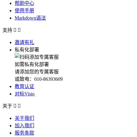
帮助中心
使用手册
Markdown语法
支持


邀请有礼
私有化部署
如需私有化部署
请添加您的专属客服
或致电：010-86393609
教育认证
对标Visio
关于


关于我们
加入我们
服务条款