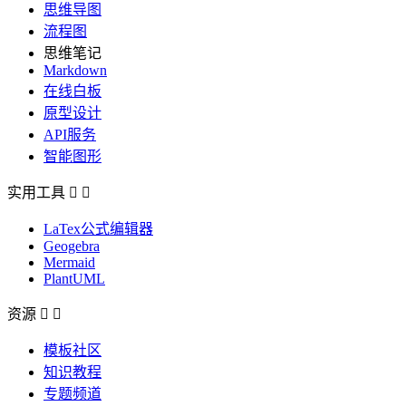
思维导图
流程图
思维笔记
Markdown
在线白板
原型设计
API服务
智能图形
实用工具


LaTex公式编辑器
Geogebra
Mermaid
PlantUML
资源


模板社区
知识教程
专题频道