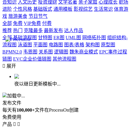
合知识
人文历史
投资理财
文学名著
亲子家庭
心理成长
职场
进阶
个性风格
基础版式
通用模板
影视综艺
生活常识
体育游
戏
旅游美食
节日节气
全部
免费
VIP免费
付费
推荐
热门
克隆最多
最新发布
达人作品
全部
基础流程图
甘特图
ER图
UML图
网络拓扑图
组织结构-
流程图
泳道图
平面图
电路图
图表/表格
架构图
原型图
BPMN2.0
韦恩图
关系图
逻辑图
魏朱商业模式
EPC事件过程
链图
EVC企业价值链图
其他流程图

展开
夜以继日更新模板中...
加载中...
发布文件
每天有
100,000+
文件在ProcessOn创建
免费使用
产品

