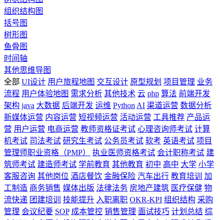
组织结构图
括号图
树形图
鱼骨图
时间轴
其他思维导图
全部
UI设计
用户旅程地图
交互设计
原型规划
项目管理
业务
流程
用户体验地图
需求分析
其他技术
云
php
算法
前端开发
架构
java
大数据
后端开发
运维
Python
AI
渠道运营
数据分析
新媒体运营
内容运营
短视频运营
活动运营
工具推荐
产品运
营
用户运营
电商运营
教师资格证考试
心理咨询师考试
计算
机考试
司法考试
研究生考试
公务员考试
软考
英语考试
项目
管理师职业资格（PMP）
执业医师资格考试
会计职称考试
建
筑师考试
建造师考试
学前教育
其他教育
初中
高中
大学
小学
客服咨询
其他岗位
酒店餐饮
金融保险
汽车出行
教育培训
加
工制造
商务销售
媒体出版
法律法务
房地产建筑
医疗保健
物
流快递
团建培训
技能提升
入职离职
OKR-KPI
组织结构
采购
管理
会议纪要
SOP
成本管控
销售管理
面试技巧
计划总结
综