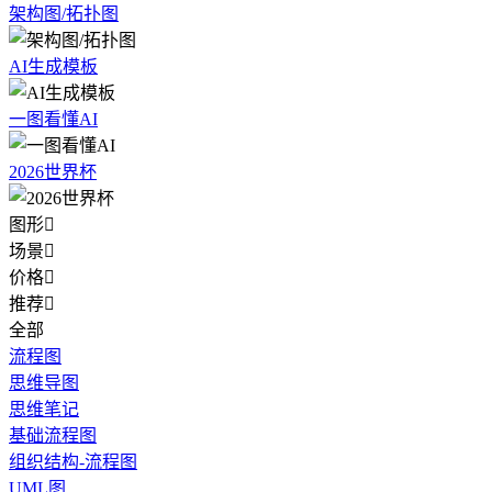
架构图/拓扑图
AI生成模板
一图看懂AI
2026世界杯
图形

场景

价格

推荐

全部
流程图
思维导图
思维笔记
基础流程图
组织结构-流程图
UML图