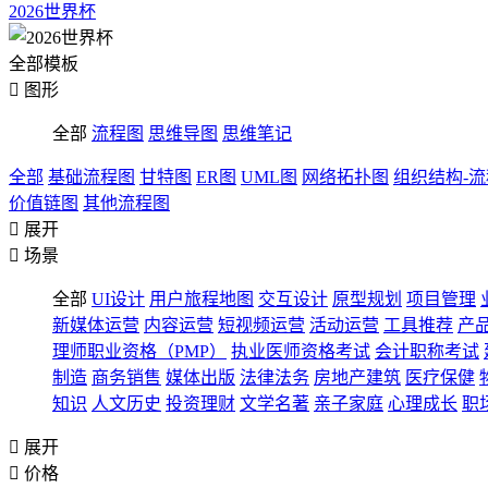
2026世界杯
全部模板

图形
全部
流程图
思维导图
思维笔记
全部
基础流程图
甘特图
ER图
UML图
网络拓扑图
组织结构-
价值链图
其他流程图

展开

场景
全部
UI设计
用户旅程地图
交互设计
原型规划
项目管理
新媒体运营
内容运营
短视频运营
活动运营
工具推荐
产
理师职业资格（PMP）
执业医师资格考试
会计职称考试
制造
商务销售
媒体出版
法律法务
房地产建筑
医疗保健
知识
人文历史
投资理财
文学名著
亲子家庭
心理成长
职

展开

价格