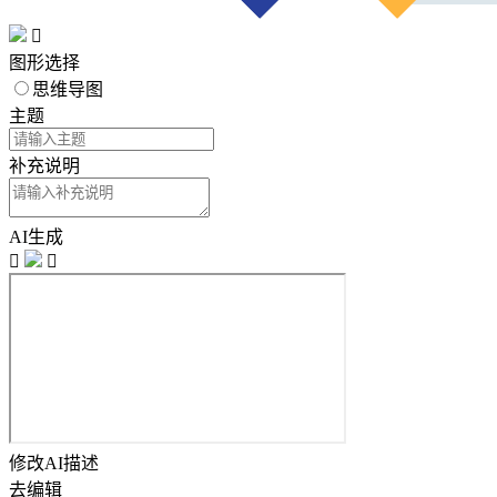

图形选择
思维导图
主题
补充说明
AI生成


修改AI描述
去编辑