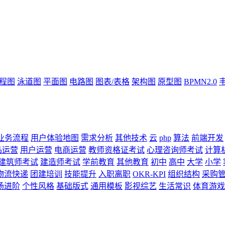
流程图
泳道图
平面图
电路图
图表/表格
架构图
原型图
BPMN2.0
业务流程
用户体验地图
需求分析
其他技术
云
php
算法
前端开发
品运营
用户运营
电商运营
教师资格证考试
心理咨询师考试
计算
建筑师考试
建造师考试
学前教育
其他教育
初中
高中
大学
小学
物流快递
团建培训
技能提升
入职离职
OKR-KPI
组织结构
采购
场进阶
个性风格
基础版式
通用模板
影视综艺
生活常识
体育游戏