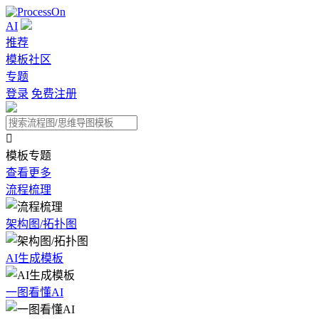
AI
推荐
模板社区
专题
登录
免费注册

模板专题
查看更多
流程梳理
架构图/拓扑图
AI生成模板
一图看懂AI