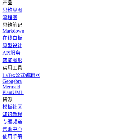
产品
思维导图
流程图
思维笔记
Markdown
在线白板
原型设计
API服务
智能图形
实用工具
LaTex公式编辑器
Geogebra
Mermaid
PlantUML
资源
模板社区
知识教程
专题频道
帮助中心
使用手册