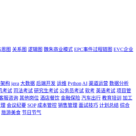
韦恩图
关系图
逻辑图
魏朱商业模式
EPC事件过程链图
EVC企业
架构
java
大数据
后端开发
运维
Python
AI
渠道运营
数据分析
机考试
司法考试
研究生考试
公务员考试
软考
英语考试
项目管
客服咨询
其他岗位
酒店餐饮
金融保险
汽车出行
教育培训
加工
管理
会议纪要
SOP
成本管控
销售管理
面试技巧
计划总结
综合
旅游美食
节日节气