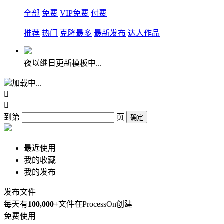
全部
免费
VIP免费
付费
推荐
热门
克隆最多
最新发布
达人作品
夜以继日更新模板中...
加载中...


到第
页
确定
最近使用
我的收藏
我的发布
发布文件
每天有
100,000+
文件在ProcessOn创建
免费使用